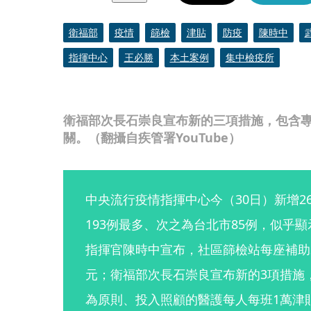
衛福部
疫情
篩檢
津貼
防疫
陳時中
指揮中心
王必勝
本土案例
集中檢疫所
衛福部次長石崇良宣布新的三項措施，包含
關。（翻攝自疾管署YouTube）
中央流行疫情指揮中心今（30日）新增2
193例最多、次之為台北市85例，似乎
指揮官陳時中宣布，社區篩檢站每座補助2
元；衛福部次長石崇良宣布新的3項措施
為原則、投入照顧的醫護每人每班1萬津