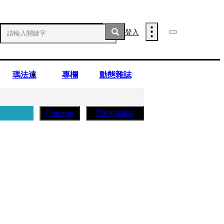
登入
瑪法達
專欄
動態雜誌
訂閱紙本雜誌
Podcasts