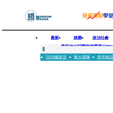
最新
娛樂
政治社會
快訊
姜厚任小24歲女友爆當小三
2026瘋世足
快訊
魅力基隆
房市熱
與AOP仲裁案二階段判斷出
快訊
女公關欠50萬 3惡煞闖包