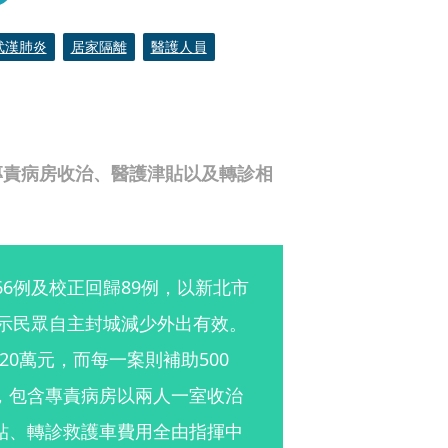
武漢肺炎
居家隔離
醫護人員
專責病房收治、醫護津貼以及轉診相
66例及校正回歸89例，以新北市
顯示民眾自主封城減少外出有效。
0萬元，而每一案則補助500
，包含專責病房以兩人一室收治
貼、轉診救護車費用全由指揮中