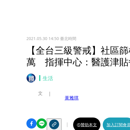
2021.05.30 14:50
臺北時間
【全台三級警戒】社區篩
萬 指揮中心：醫護津貼
生活
文
黃雅琪
贊助本文
加入訂閱會