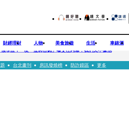
財經理財
人物
美食旅遊
生活
車錶酒
、假學歷！ 友「扯郭台銘」曝交往內幕：我們又不像他
話題
台北畫刊
房訊發燒榜
防詐鏡區
更多
爐 藥華藥：財務、業務無重大影響
廂性侵逼吞精！嗆讓全台看影片