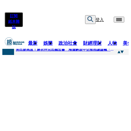
訂閱
登入
紙本雜
誌
最新
娛樂
政治社會
財經理財
人物
美
快訊
美出新高度！麻衣伴兒出國念書 海灘解放中空辣照謙虛喊「我也是學生」
快訊
方志友離婚了！閨密昆凌10年前「神預言」 節目上真情告白：擔心多過開心
快訊
曾被造謠吸毒..蕭敬騰中台2地檢驗反擊 親曝原因喊：難道要讓這些人把我毀了？