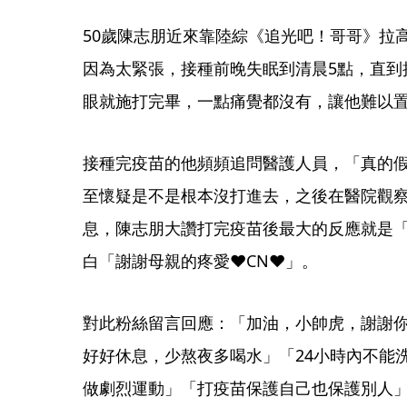
50歲陳志朋近來靠陸綜《追光吧！哥哥》拉
因為太緊張，接種前晚失眠到清晨5點，直到
眼就施打完畢，一點痛覺都沒有，讓他難以
接種完疫苗的他頻頻追問醫護人員，「真的
至懷疑是不是根本沒打進去，之後在醫院觀察
息，陳志朋大讚打完疫苗後最大的反應就是
白「謝謝母親的疼愛♥CN♥」。
對此粉絲留言回應：「加油，小帥虎，謝謝
好好休息，少熬夜多喝水」「24小時內不能
做劇烈運動」「打疫苗保護自己也保護別人