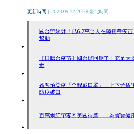
更新時間｜
2023.09.12 20:38
臺北時間
國台辦統計「已6.2萬台人在陸接種疫苗
幫助
【日贈台疫苗】國台辦回應了：充足大
毒
嫖客怕染疫「全程戴口罩」 上下矛盾
防疫破口
百萬網紅帶妻回美國待產 「為寶寶健