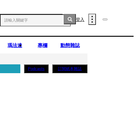
登入
瑪法達
專欄
動態雜誌
訂閱紙本雜誌
Podcasts