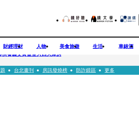
財經理財
人物
美食旅遊
生活
車錶酒
師供養義父黃金全入四大庫房
話題
台北畫刊
房訊發燒榜
防詐鏡區
更多
視預算」 盼在野三思：改凍結處理受質疑項目
先鬼》回桃影娘家 《長安的荔枝》桃影加映一票難求