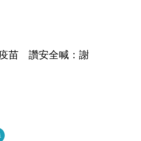
疫苗 讚安全喊：謝
員