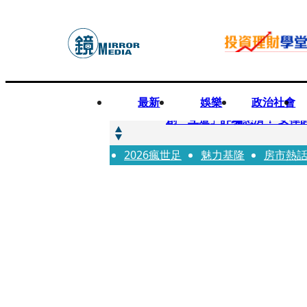
最新
娛樂
政治社會
快訊
創「互道」詐騙慈濟！ 女律
2026瘋世足
快訊
魅力基隆
房市熱
前時力黨魁表態「反對刪公
快訊
六強片齊聚桃影 小薰《祖