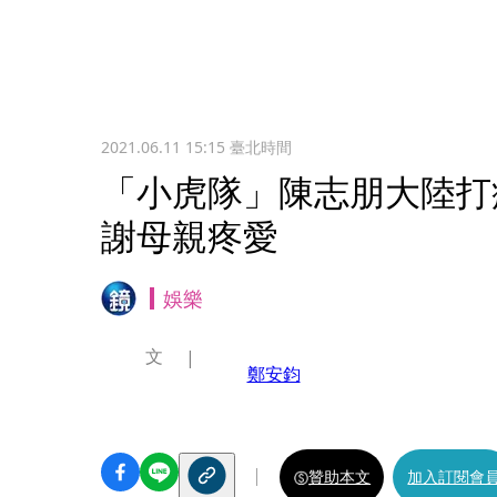
2021.06.11 15:15
臺北時間
「小虎隊」陳志朋大陸打
謝母親疼愛
娛樂
文
鄭安鈞
贊助本文
加入訂閱會