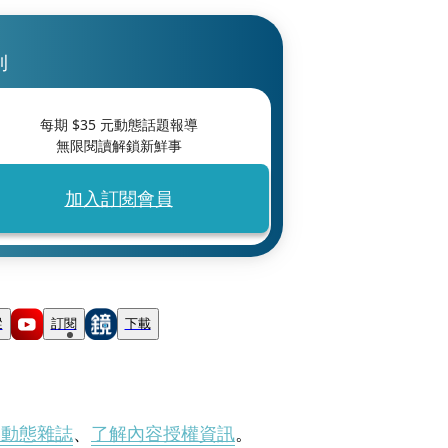
刊
每期 $
35
元動態話題報導
無限閱讀解鎖新鮮事
加入訂閱會員
蹤
訂閱
下載
刊動態雜誌
、
了解內容授權資訊
。