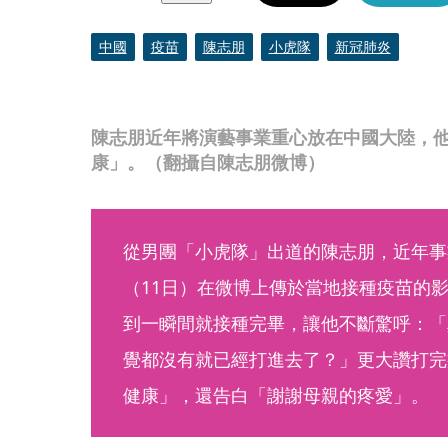
中國
疫苗
陳志朋
小虎隊
新冠肺炎
陳志朋近年將演藝事業重心放在中國大陸，
康」。（翻攝自陳志朋微博）
從男團「小虎隊」出道的陳志朋，近年事
（11日）在微博上傳於當地接種疫苗的
到一瞬間就接種完畢，讓他不斷驚呼：「
覺都沒有就已經打進去了？」更大讚打完
健康」，還告白「謝謝母親的疼愛」。