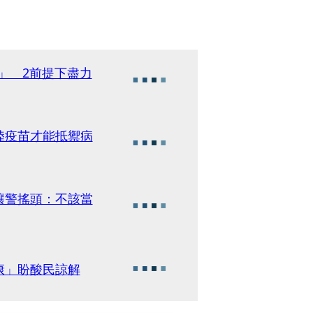
」 2前提下盡力
陸疫苗才能抵禦病
讓警搖頭：不該當
康」盼酸民諒解