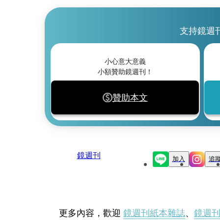
支持鏡週
小心意大意義
小額贊助鏡週刊！
贊助本文
鏡週刊
加入
追
更多內容，歡迎
鏡週刊紙本雜誌
、
鏡週