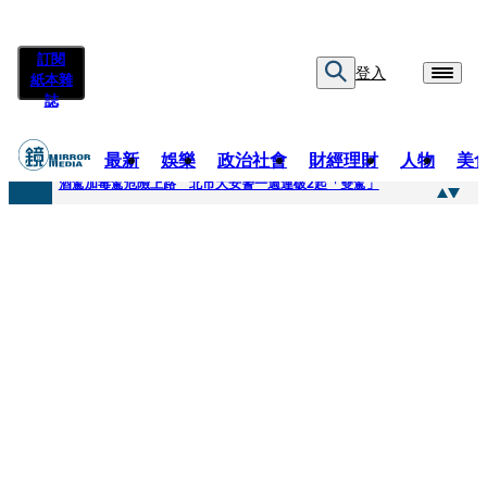
訂閱
登入
紙本雜
誌
最新
娛樂
政治社會
財經理財
人物
美
快訊
酒駕加毒駕危險上路 北市大安警一週連破2起「雙駕」
快訊
Ozone黃文廷、FEniX夏浦洋組「神隊友」 邱以太、林亭莉熱血狂奔殺青淚崩
快訊
AKIRA台北唱到一半突收兒子告白「爸爸I LOVE YOU」 驚喜林志玲同步曝光父親節「披薩蛋糕」