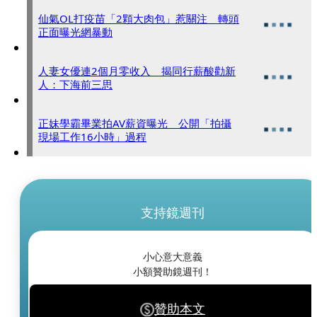
仙氣OL打疫苗「2顆大肉包」惹關注 轉頭
正面曝光網暴動
人妻女優連2個月零收入 揭同行薪酸勸新
人：下海前三思
正妹學霸畢業拍AV薪資曝光 公開「拍攝
現場工作16小時」過程
支持鏡週刊
小心意大意義
小額贊助鏡週刊！
贊助本文