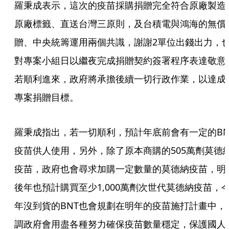
羅秉成表示，這次的疫苗採購捐贈完全符合原廠製造
原廠標籤、直送台灣三原則，及台積電與鴻海的無償
贈、中央統籌運用兩個共識，謝謝2單位出錢出力，
對專案小組日以繼夜完成捐贈契約簽署程序表達敬意
若順利進來，政府將承擔後續一切行政作業，以達成
專案捐贈目標。
羅秉成指出，若一切順利，預計年底前會有一定的BN
疫苗供人使用，另外，除了原本商購的505萬劑莫德
疫苗，政府也會尋求加購一定數量的莫德納疫苗，明
後年也預計購買至少1,000萬劑次世代莫德納疫苗，
年沒到貨的BNT也會規劃在明年的疫苗施打計畫中，
調政府會用盡各種努力確保疫苗數量穩定，保護國人