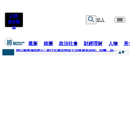
訂閱
登入
紙本雜
誌
最新
娛樂
政治社會
財經理財
人物
美
快訊
開心遊泰淪惡夢2／旅行社遭控兩面手法嗆遊客誹謗、恐嚇 品保協會回應了
快訊
「我是保全不是清潔員」上班3天開嗆總幹事 他拒倒垃圾被炒！怒提告...法官這原因判敗訴
快訊
自稱交好麻吉大哥、替蔡依林操盤 經紀人車內強吻女星挨告！最後栽在錄音檔