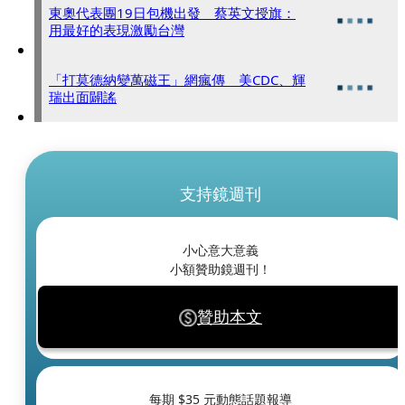
東奧代表團19日包機出發 蔡英文授旗：
用最好的表現激勵台灣
「打莫德納變萬磁王」網瘋傳 美CDC、輝
瑞出面闢謠
支持鏡週刊
小心意大意義
小額贊助鏡週刊！
贊助本文
每期 $
35
元動態話題報導