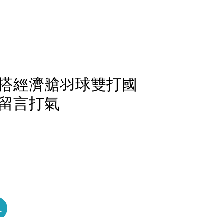
搭經濟艙羽球雙打國
留言打氣
員