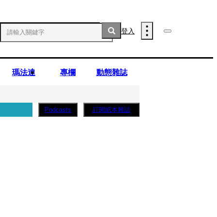
登入
瑪法達
專欄
動態雜誌
訂閱紙本雜誌
Podcasts
薩蛋糕」