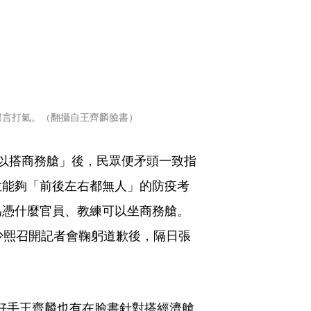
留言打氣。（翻攝自王齊麟臉書）
可以搭商務艙」後，民眾便矛頭一致指
位能夠「前後左右都無人」的防疫考
為憑什麼官員、教練可以坐商務艙。
少熙召開記者會鞠躬道歉後，隔日張
好手王齊麟也有在臉書針對搭經濟艙