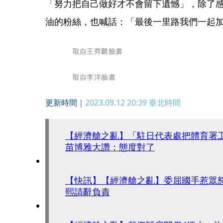
「努力把自己做好才不會留下遺憾」，除了
油的粉絲，也喊話：「最後一里路我們一起
取自王齊麟臉書
取自李洋臉書
更新時間｜
2023.09.12 20:39
臺北時間
【經濟艙之亂】「駐日代表處把體育
苗博雅大讚：態度對了
【快訊】【經濟艙之亂】委屈國手惹眾
熙請辭負責