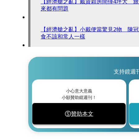
【經濟艙之亂】戴資穎房間僅4坪大 
來都有問題
【經濟艙之亂】小戴便當驚見2物 陳
食不該和常人一樣
支持鏡週
小心意大意義
小額贊助鏡週刊！
贊助本文