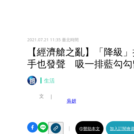
2021.07.21 11:35
臺北時間
【經濟艙之亂】「降級」
手也發聲 吸一排藍勾勾
生活
文
吳妍
贊助本文
加入訂閱會