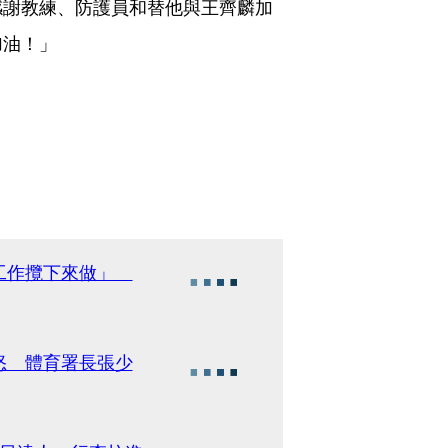
感謝教練、防護員和替他與王齊麟加
加油！」
署工作攬下來做」
怒 體育署長張少