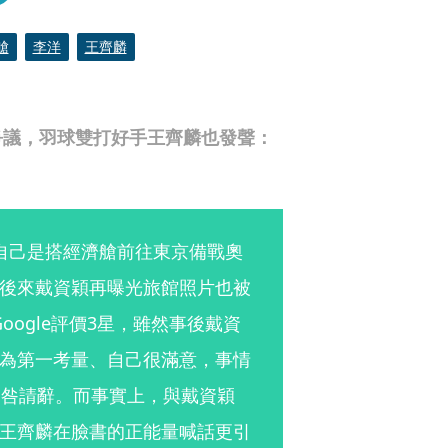
艙
李洋
王齊麟
爭議，羽球雙打好手王齊麟也發聲：
示自己是搭經濟艙前往東京備戰奧
後來戴資穎再曝光旅館照片也被
oogle評價3星，雖然事後戴資
為第一考量、自己很滿意，事情
引咎請辭。而事實上，與戴資穎
王齊麟在臉書的正能量喊話更引