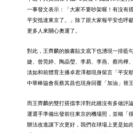
一事發文表示：「大家不要吵架喔！有沒有
平安抵達東京了。」除了跟大家報平安也呼
更多人來關心奧運了。
對此，王齊麟的臉書貼文底下也湧現一排藍
婕、曾莞婷、陶晶瑩、李易、李燕、蔡尚樺
淡如和前體育主播卓君澤都現身留言「平安
中華棒協會長蔡其昌也現身回覆「加油」替
而王齊麟的雙打搭擋李洋對此雖沒有多做評論
運選手準備出發前往東京的機場照，並稱「
辦法改進讓下次更好，我們在球場上更是如