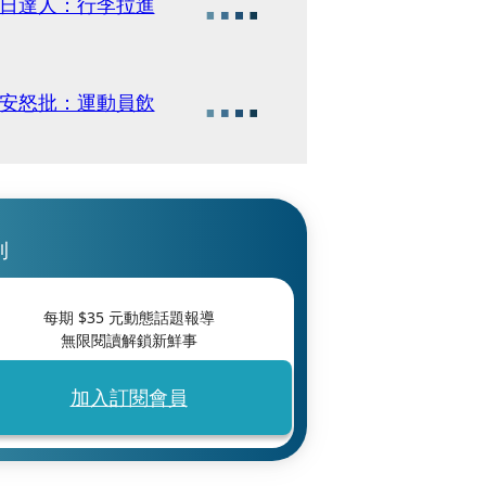
旅日達人：行李拉進
冠安怒批：運動員飲
刊
每期 $
35
元動態話題報導
無限閱讀解鎖新鮮事
加入訂閱會員