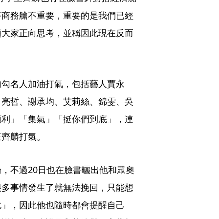
搭商務艙不重要，重要的是我們已經
籲大家正向思考，並稱因此現在反而
勾勾名人加油打氣，包括藝人賈永
、亮哲、謝承均、艾莉絲、錦雯、吳
順利」「集氣」「挺你們到底」，連
王齊麟打氣。
，不過20日也在臉書曬出他和眾奧
很多事情發生了就無法挽回，只能想
此」，因此他也隨時都會提醒自己