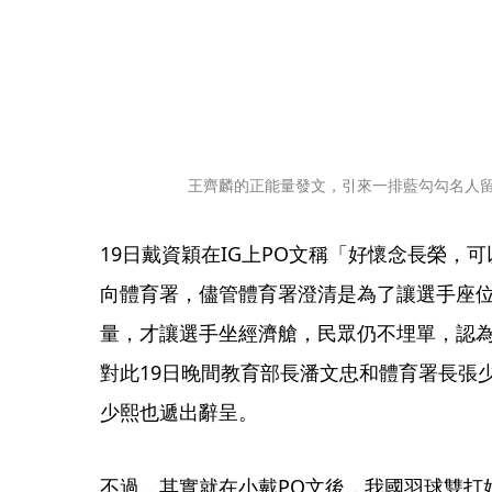
王齊麟的正能量發文，引來一排藍勾勾名人
19日戴資穎在IG上PO文稱「好懷念長榮，
向體育署，儘管體育署澄清是為了讓選手座
量，才讓選手坐經濟艙，民眾仍不埋單，認
對此19日晚間教育部長潘文忠和體育署長張
少熙也遞出辭呈。
不過，其實就在小戴PO文後，我國羽球雙打