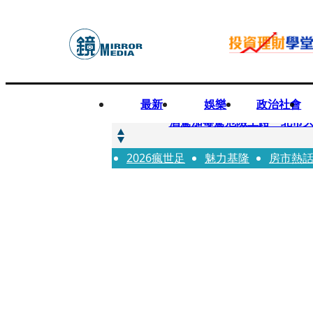
最新
娛樂
政治社會
快訊
酒駕加毒駕危險上路 北市大
2026瘋世足
快訊
魅力基隆
房市熱
Ozone黃文廷、FEniX
快訊
AKIRA台北唱到一半突收兒