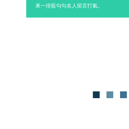
來一排藍勾勾名人留言打氣。