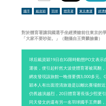
國手
戴資穎
羽球
體育署
東京奧運
經濟
對於體育署讓我國選手坐經濟艙前往東京的
「大家不要吵架。」（翻攝自王齊麟臉書）
球后戴資穎19日在IG限時動態PO文表
運後，便引起軒然大波使體育署被罵翻，
網友發現該旅館一晚僅要價3,000多元、G
穎本人有出面澄清旅遊是以離比賽場館近
仍舊越演越烈，20日體育署長張少熙更
同天發文的還有另一名羽球國手王齊麟，