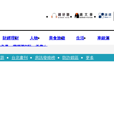
財經理財
人物
美食旅遊
生活
車錶酒
安警一週連破2起「雙駕」
話題
台北畫刊
房訊發燒榜
防詐鏡區
更多
夏浦洋組「神隊友」 邱以太、林亭莉熱血狂奔殺青淚崩
子告白「爸爸I LOVE YOU」 驚喜林志玲同步曝光父親節「披