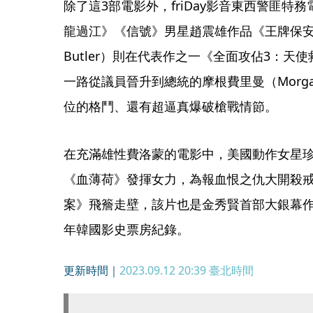
除了這3部電影外，friDay影音東西警匪
龍過江》《信號》男星趙震雄作品《王牌保安官》
Butler）則在代表作之一《全面攻佔3：
一路從議員晉升到總統的摩根費里曼（Morgan
位的格鬥、還有超逼真爆破槍戰情節。
在充滿雄性費洛蒙的電影中，美國動作女星珍妮佛嘉納
《血薄荷》發揮女力，為報血恨之仇大開殺
案》飛簷走壁，該片也是金秀賢首部大銀幕
年韓國影史票房紀錄。
更新時間｜
2023.09.12 20:39
臺北時間