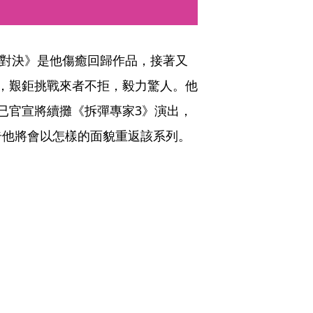
地對決》是他傷癒回歸作品，接著又
，艱鉅挑戰來者不拒，毅力驚人。他
已官宣將續攤《拆彈專家3》演出，
奇他將會以怎樣的面貌重返該系列。