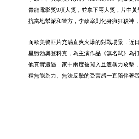
青龍電影獎9項大獎，並拿下兩大獎，片中黃
抗當地幫派和警方，李政宰則化身瘋狂殺神
而歐美警匪片充滿直爽火爆的對戰場景，近
星鮑勃奧登科克，為主演作品《無名弒》為
他真實遭遇，家中兩度被闖入且遭暴力攻擊
種無能為力、無法反擊的受害感一直陪伴著