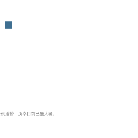
暈倒送醫，所幸目前已無大礙。