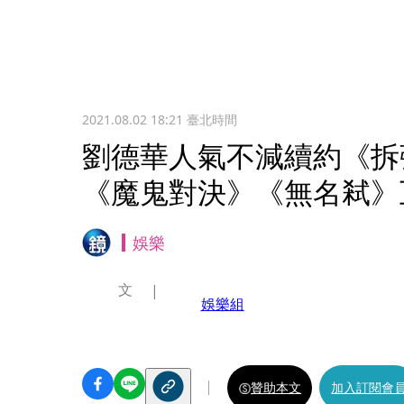
2021.08.02 18:21
臺北時間
劉德華人氣不減續約《拆
《魔鬼對決》《無名弒》
娛樂
文
娛樂組
贊助本文
加入訂閱會