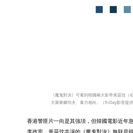
《魔鬼對決》可看到韓國兩大影帝黃晸玟（
大展拳腳功夫、暴力相向。（friDay影音提
香港警匪片一向是其強項，但韓國電影近年
李政宰、黃晸玟共演的《魔鬼對決》無疑是