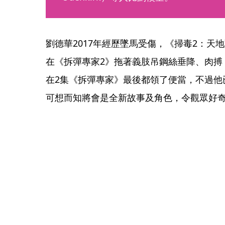
劉德華2017年經歷墜馬受傷，《掃毒2：天
在《拆彈專家2》拖著義肢吊鋼絲垂降、肉搏
在2集《拆彈專家》最後都領了便當，不過他
可想而知將會是全新故事及角色，令觀眾好