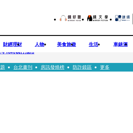
財經理財
人物
美食旅遊
生活
車錶酒
今18時執行拖吊
話題
台北畫刊
房訊發燒榜
防詐鏡區
更多
子告白「爸爸I LOVE YOU」 驚喜林志玲同步曝光父親節「披
華山「天空秒變臉」！ONCE狂風暴雨死守 畫面曝光2.5萬人笑翻