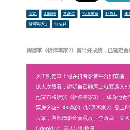
電影
劉德華
黃晸玟
拆彈專家
動作片
李
拆彈專家2
無名弒
劉德華《拆彈專家2》賣出好成績，已確定會
天王劉德華上週在抖音影音平台開直播，
億人次觀看，證明自己雖馬上就要邁入6
他宣布將續演《拆彈專家3》，成為他近
票房突破8,300萬的《拆彈專家2》登上f
片單，與韓國影帝黃晸玟、李政宰、美國男
Odenkirk）等人比劃較量。