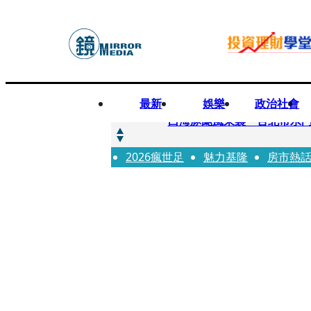
最新
娛樂
政治社會
快訊
白海豚颱風來襲 台北市水門
2026瘋世足
快訊
魅力基隆
房市熱
AKIRA台北唱到一半突收兒
快訊
獨家／TWICE Mina一進