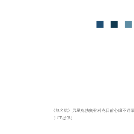
《無名弒》男星鮑勃奧登科克日前心臟不適
（UIP提供）