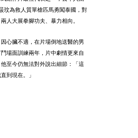
晸玟為救人質單槍匹馬勇闖泰國，對
，兩人大展拳腳功夫、暴力相向。
日因心臟不適，在片場倒地送醫的男
打鬥場面訓練兩年，片中劇情更來自
，他至今仍無法對外說出細節：「這
我直到現在。」