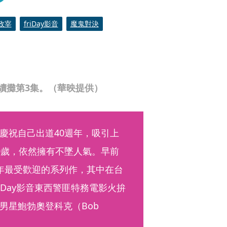
政宰
friDay影音
魔鬼對決
續攤第3集。（華映提供）
慶祝自己出道40週年，吸引上
0歲，依然擁有不墜人氣。早前
年最受歡迎的系列作，其中在台
riDay影音東西警匪特務電影火拚
星鮑勃奧登科克（Bob 