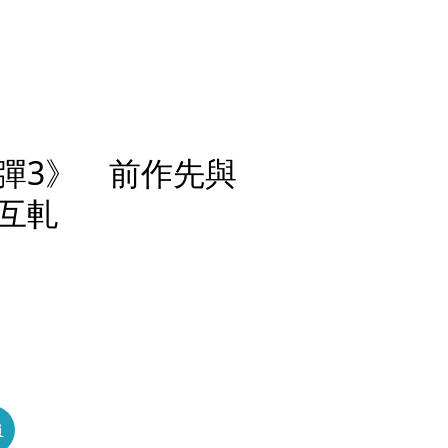
彈3》 前作先與
互軋
員