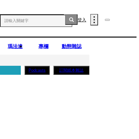
登入
瑪法達
專欄
動態雜誌
訂閱紙本雜誌
Podcasts
薩蛋糕」