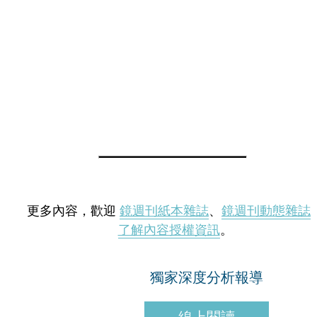
更多內容，歡迎
鏡週刊紙本雜誌
、
鏡週刊動態雜誌
了解內容授權資訊
。
獨家深度分析報導
線上閱讀