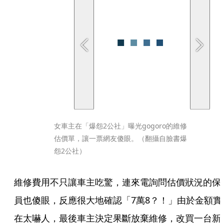
女車主在「爆怨2公社」曝光gogoro的維修
估價單，讓一票網友傻眼。（翻攝自臉書爆
怨2公社）
維修費用不只讓車主吃驚，連來電詢問估價狀況的保
員也傻眼，反應很大地確認「7萬8？！」由於金額實
在太嚇人，最後車主決定果斷放棄維修，改買一台新