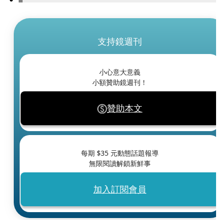
支持鏡週刊
小心意大意義
小額贊助鏡週刊！
贊助本文
每期 $
35
元動態話題報導
無限閱讀解鎖新鮮事
加入訂閱會員