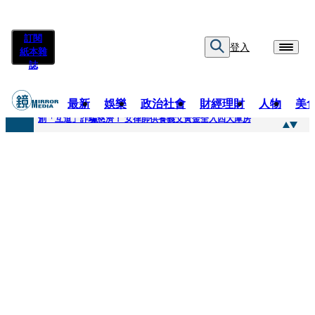
訂閱
登入
紙本雜
誌
最新
娛樂
政治社會
財經理財
人物
美
快訊
創「互道」詐騙慈濟！ 女律師供養義父黃金全入四大庫房
快訊
前時力黨魁表態「反對刪公視預算」 盼在野三思：改凍結處理受質疑項目
快訊
六強片齊聚桃影 小薰《祖先鬼》回桃影娘家 《長安的荔枝》桃影加映一票難求