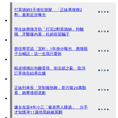
打莫德納3天後狂脫髮 「正妹勇接種2
劑」最新近況曝光
學生妹應徵牙助「打完2劑莫德納」秒離
職 牙醫爆內幕：杜絕疫苗騙子
鄧佳華苦追「宜軒」1年身分曝光 應徵親
子台喊話：這一生我只愛妳
蝦皮標價出包釀蛋塔、衛生紙之亂 取消
訂單挨告結果出爐
正妹列車長「穿制服熱舞」影片吸26萬觀
看 她事後卻道歉
嫌女友當4年小三「被老男人睡過」 分手
才知懷孕11週他甩鍋被罵翻