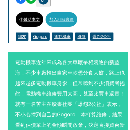
贊助本文
加入訂閱會員
網友
Gogoro
電動機車
維修
爆怨2公社
電動機車近年來成為各大車廠爭相競逐的新藍
海，不少車廠推出自家車款想分食大餅，路上也
越來越多電動機車身影，但常聽到不少消費者抱
怨，電動機車維修費用太高，甚至比買車還貴！
就有一名苦主在臉書社團「爆怨2公社」表示，
不小心撞到自己的Gogoro，本打算維修，結果
看到估價單上的金額瞬間放棄，決定直接買台新