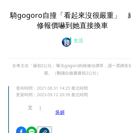
騎gogoro自撞「看起來沒很嚴重」 
修報價嚇到她直接換車
生活
女車主在「爆怨2公社」曝光gogoro的維修估價單，讓一票網友傻
眼。（翻攝自臉書爆怨2公社）
發布時間：
2021.08.31 14:25
臺北時間
更新時間：
2023.09.12 20:39
臺北時間
文
吳妍