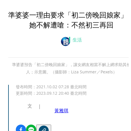
準婆婆一理由要求「初二傍晚回娘家
她不解遭嗆：不然初三再回
生活
準婆婆預告「初二傍晚回娘家」，讓女網友相當不解上網求助其他
人；示意圖。（攝影師：Liza Summer／Pexels）
發布時間：
2021.10.02 07:28
臺北時間
更新時間：
2023.09.12 20:40
臺北時間
文
黃雅琪