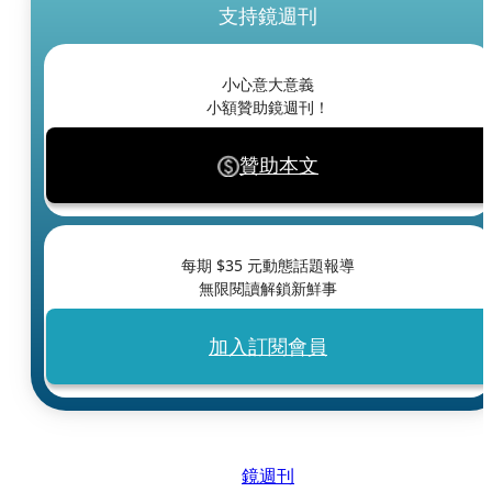
支持鏡週刊
小心意大意義
小額贊助鏡週刊！
贊助本文
每期 $
35
元動態話題報導
無限閱讀解鎖新鮮事
加入訂閱會員
鏡週刊