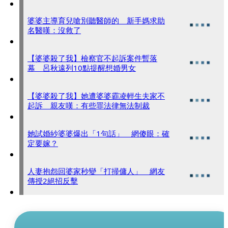
婆婆主導育兒嗆別聽醫師的 新手媽求助
名醫嘆：沒救了
【婆婆殺了我】檢察官不起訴案件暫落
幕 呂秋遠列10點提醒想婚男女
【婆婆殺了我】她遭婆婆霸凌輕生夫家不
起訴 親友嘆：有些罪法律無法制裁
她試婚紗婆婆爆出「1句話」 網傻眼：確
定要嫁？
人妻抱怨回婆家秒變「打掃傭人」 網友
傳授2絕招反擊