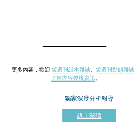
更多內容，歡迎
鏡週刊紙本雜誌
、
鏡週刊動態雜誌
了解內容授權資訊
。
獨家深度分析報導
線上閱讀