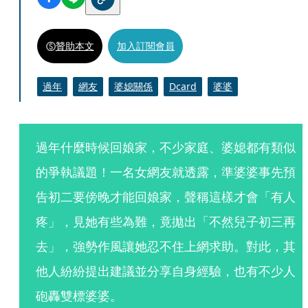
贊助本文
加入訂閱會員
過年
網友
婆媳關係
Dcard
婆婆
過年什麼時候回娘家，不少家庭、婆媳都有類似
的爭執議題！一名女網友就透露，準婆婆事先預
告初二要傍晚才能回娘家，聲稱這樣才會「有人
疼」，見她有些為難，竟拋出「不然兒子初三再
去」，強勢作風讓她忍不住上網求助。對此，其
他人紛紛提出建議並分享自身經驗，也有不少人
砲轟雙標婆婆。