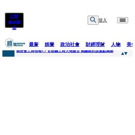
訂閱
登入
紙本雜
誌
最新
娛樂
政治社會
財經理財
人物
美
快訊
賴密會工商領袖1／官邸聽工商大佬建言 賴總統對談重點揭秘
快訊
台中女師遭特教生刺傷右眼恐失明 工會籲檢討校安破口：老師不是肉身盾牌
快訊
姜厚任女友用舊姓嫁過人 交往「農業處前夫」3個月就閃婚