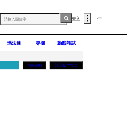
登入
瑪法達
專欄
動態雜誌
訂閱紙本雜誌
Podcasts