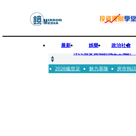
最新
娛樂
政治社會
快訊
NCC無委員唱起獨立空城計 蘋
2026瘋世足
快訊
魅力基隆
房市熱
六強片齊聚桃影 小薰《祖
快訊
8年磨一劍 陳法拉自編自導《