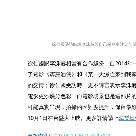
徐仁國受訪時說李洙赫與自己是命中注定的
徐仁國跟李洙赫相當有合作緣份，自2014
了電影《霹靂油俠》和《某一天滅亡來到我家
的交情；徐仁國受訪時，更不諱言表示李洙
電影更添幾分色彩；而電影場景也是這部片
可能真實呈現，拍攝的困難度提升，保留最
10月1日在台盛大上映。更多詳情請上
海樂日
更新時間｜
2023.09.12 20:40
臺北時間