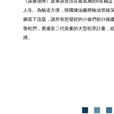
《霹靂油俠》故事講述活在最底層的6名竊盜
人生。為輸送方便，韓國煉油廠將輸油管線
腳底下流竄，讓所有想發財的小偷們前仆後
魯蛇們，應邀富二代策畫的大型犯罪計畫，
搏。