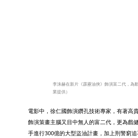
李洙赫在新片《霹靂油俠》飾演富二代，為
業提供）
電影中，徐仁國飾演鑽孔技術專家，有著高
飾演策畫主腦又目中無人的富二代，更為戲
手進行300億的大型盜油計畫，加上刑警窮