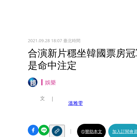
2021.09.28 18:07
臺北時間
合演新片穩坐韓國票房冠
是命中注定
娛樂
文
溫雅雯
贊助本文
加入訂閱會