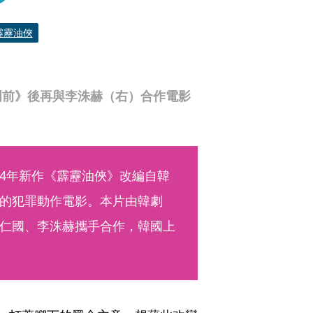
霹靂油俠
門前》後再與李洙赫（右）合作電影
4年新作《霹靂油俠》改編自韓
的犯罪動作電影。本片由韓劇
仁國、李洙赫攜手合作，韓國上