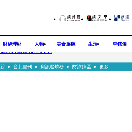
財經理財
人物
美食旅遊
生活
車錶酒
果iPhone 18照常登台
話題
台北畫刊
房訊發燒榜
防詐鏡區
更多
先鬼》回桃影娘家 《長安的荔枝》桃影加映一票難求
Bloodline》進軍多倫多 柯林法洛姊弟相挺