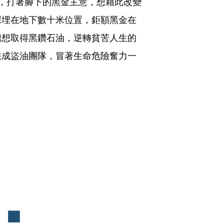
，打著腳下的黑金主意，想藉此改變
深埋在地下數十米位置，鉅額黑金在
繼想取得黑鑽石油，逆轉貧苦人生的
組成盜油團隊，冒著生命危險奮力一