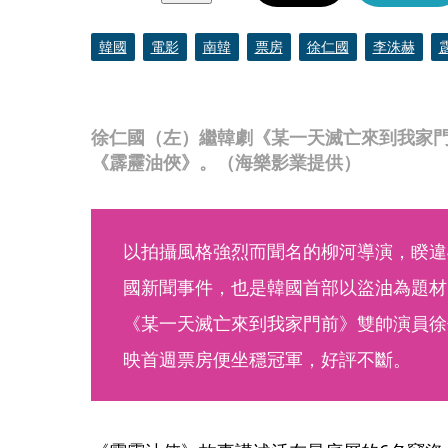
韓國
電影
南韓
票房
徐仁國
李洙赫
徐仁國（左）繼韓劇《某一天滅亡來到我家
《霹靂油俠》。（海樂影業提供）
以拍攝風格強烈而聞名的柳河導演，睽違
國新聞事件，也是韓國首部以盜油為題材
《某一天滅亡來到我家門前》雙帥演員徐
映首週票房便坐穩冠軍，好評不斷。