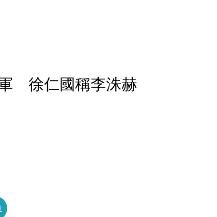
軍 徐仁國稱李洙赫
員