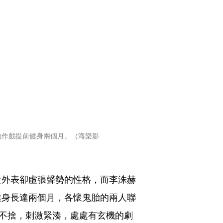
動作戲提前健身兩個月。（海樂影
貴外表卻虛張聲勢的性格，而李洙赫
健身長達兩個月，各懷鬼胎的兩人聯
追不捨，刺激緊湊，處處有玄機的劇