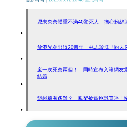
堀未央奈體重不滿40驚死人 擔心粉絲
放浪兄弟出道20週年 林志玲尪「盼未
嵐一次死會兩個！ 同時宣布入籍網友
結婚
戳椪糖有多難？ 鳳梨被逼挑戰直呼「