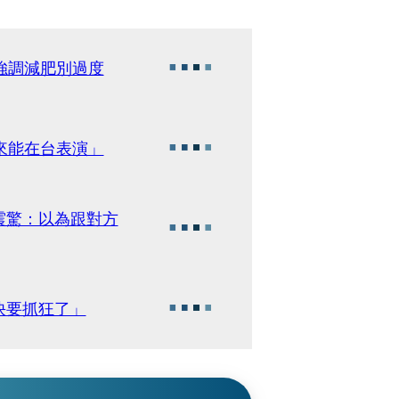
強調減肥別過度
來能在台表演」
震驚：以為跟對方
快要抓狂了」