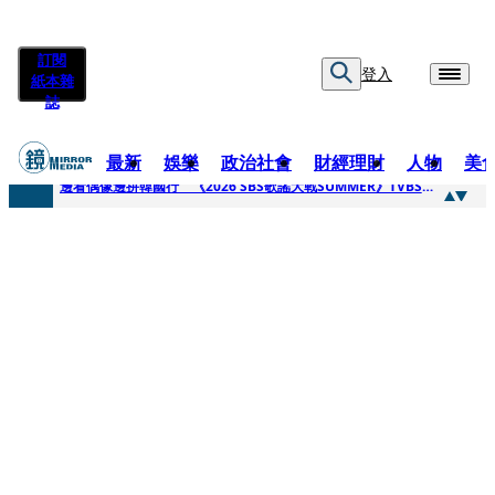
訂閱
登入
紙本雜
誌
最新
娛樂
政治社會
財經理財
人物
美
快訊
邊看偶像邊拚韓國行 《2026 SBS歌謠大戰SUMMER》TVBS直播祭追星福利
快訊
代誌大條火急跳船？ 宏碁派任李文詳接掌兆基屋管2天就喊撤出！
快訊
一句「請回去坐好」 特教生持斷掃把戳女代課老師眼睛大失血近失明