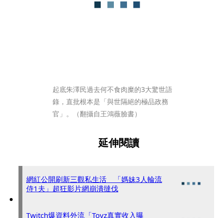
起底朱澤民過去何不食肉糜的3大驚世語
錄，直批根本是「與世隔絕的極品政務
官」。（翻攝自王鴻薇臉書）
延伸閱讀
網紅公開刷新三觀私生活 「媽妹3人輪流
侍1夫」超狂影片網崩潰撻伐
Twitch爆資料外流「Toyz真實收入曝