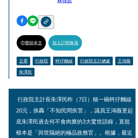
林煒凱
贊助本文
加入訂閱會員
立委
行政院
蚵仔麵線
行政院主計總處
王鴻薇
朱澤民
 行政院主計長朱澤民昨（7日）稱一碗蚵仔麵線
20元，挨轟「不知民間疾苦」，議員王鴻薇更起
底朱澤民過去何不食肉糜的3大驚世語錄，直批
根本是「與世隔絕的極品政務官」。根據，最近