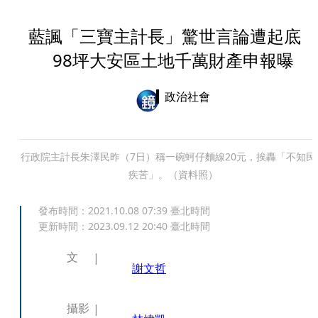
藍諷「三寶主計長」驚世言論遭起底
98坪大安區土地千萬財產申報曝
政治社會
行政院主計長朱澤民昨（7日）稱一碗蚵仔麵線20元，挨轟「不知民
疾苦」。（資料照）
發布時間：
2021.10.08 07:39
臺北時間
更新時間：
2023.09.12 20:40
臺北時間
文
謝文哲
攝影