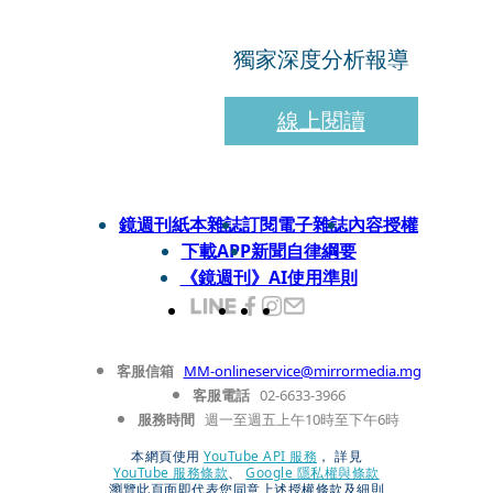
獨家深度分析報導
線上閱讀
鏡週刊紙本雜誌
訂閱電子雜誌
內容授權
下載APP
新聞自律綱要
《鏡週刊》AI使用準則
客服信箱
MM-onlineservice@mirrormedia.mg
客服電話
02-6633-3966
服務時間
週一至週五上午10時至下午6時
本網頁使用
YouTube API 服務
， 詳見
YouTube 服務條款
、
Google 隱私權與條款
瀏覽此頁面即代表您同意上述授權條款及細則