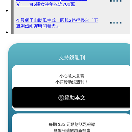
光」 台S腰女神年收近700萬
今晨獅子山颱風生成 圓規2路徑侵台「下
週劇烈雨彈時間曝光」
支持鏡週刊
小心意大意義
小額贊助鏡週刊！
贊助本文
每期 $
35
元動態話題報導
無限閱讀解鎖新鮮事