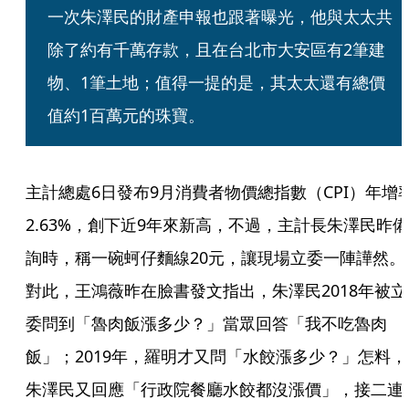
一次朱澤民的財產申報也跟著曝光，他與太太共
除了約有千萬存款，且在台北市大安區有2筆建
物、1筆土地；值得一提的是，其太太還有總價
值約1百萬元的珠寶。 
主計總處6日發布9月消費者物價總指數（CPI）年增
2.63%，創下近9年來新高，不過，主計長朱澤民昨備
詢時，稱一碗蚵仔麵線20元，讓現場立委一陣譁然。
對此，王鴻薇昨在臉書發文指出，朱澤民2018年被立
委問到「魯肉飯漲多少？」當眾回答「我不吃魯肉
飯」；2019年，羅明才又問「水餃漲多少？」怎料，
朱澤民又回應「行政院餐廳水餃都沒漲價」，接二連