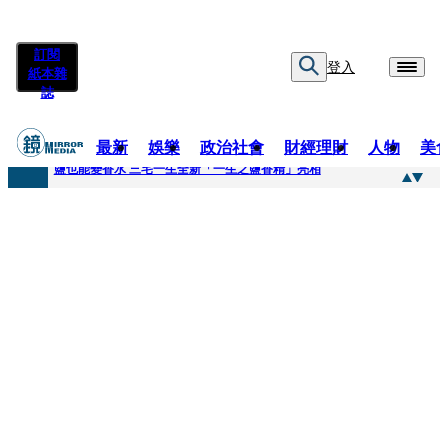
訂閱
登入
紙本雜
誌
最新
娛樂
政治社會
財經理財
人物
美
快訊
鹽也能變香水 三宅一生全新「一生之鹽香精」亮相
快訊
不堪妻子碎念情緒失控 桃園八旬翁毆妻致死檢聲押
快訊
蔡依珊撕掉「完美」標籤！ 認了「我也會崩潰」：傷口終究會癒合