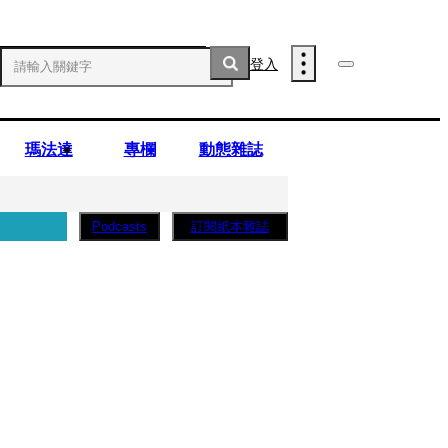
登入
瑪法達
專欄
動態雜誌
訂閱紙本雜誌
Podcasts