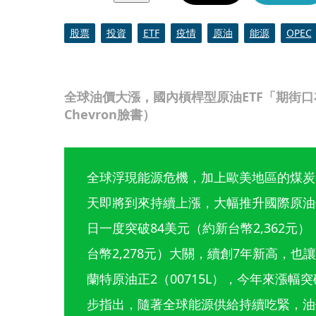
股票
投資
ETF
疫情
原油
能源
OPEC
全球油價大漲，國內槓桿型原油ETF「期街
Chevron臉書）
全球浮現能源危機，加上歐美地區的煤炭
天即將到來持續上漲，大幅推升國際原油
日一度突破84美元（約新台幣2,362元
台幣2,278元）大關，續創7年新高，也
蘭特原油正2（00715L），今年來漲幅
步指出，隨著全球能源供給持續吃緊，油