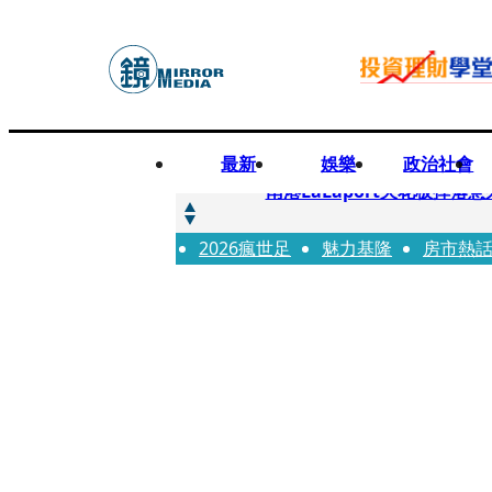
最新
娛樂
政治社會
快訊
南港LaLaport天花板掉
2026瘋世足
快訊
魅力基隆
房市熱
川普又出招！多晶矽產品課15
快訊
美伊衝突要注意！ 台塑四寶