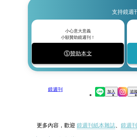
支持鏡週
小心意大意義
小額贊助鏡週刊！
贊助本文
鏡週刊
加入
追
更多內容，歡迎
鏡週刊紙本雜誌
、
鏡週