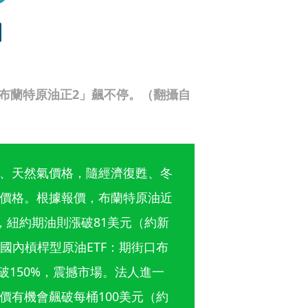
口布蘭特原油正2」飆不停。（翻攝自
、天然氣價格，隨經濟復甦、冬
價格。根據報價，布蘭特原油近
），紐約期油則漲破81美元（約新
讓國內槓桿型原油ETF：期街口布
突破150%，震撼市場。法人進一
價有機會飆破每桶100美元（約