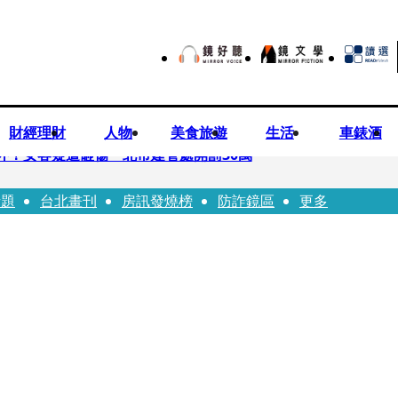
財經理財
人物
美食旅遊
生活
車錶酒
落意外！女客疑遭砸傷 北市建管處開罰30萬
話題
台北畫刊
房訊發燒榜
防詐鏡區
更多
%關稅12月生效 經濟部回應了
7月營收齊揚股價抗跌