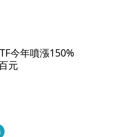
TF今年噴漲150%
百元
員