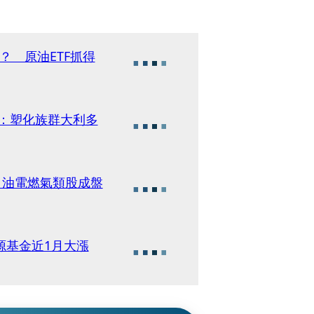
？ 原油ETF抓得
人：塑化族群大利多
 油電燃氣類股成盤
源基金近1月大漲