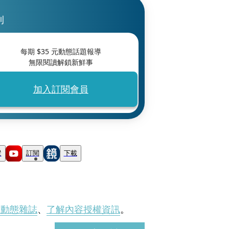
刊
每期 $
35
元動態話題報導
無限閱讀解鎖新鮮事
加入訂閱會員
蹤
訂閱
下載
刊動態雜誌
、
了解內容授權資訊
。