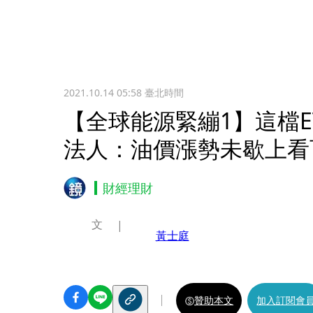
2021.10.14 05:58
臺北時間
【全球能源緊繃1】這檔E
法人：油價漲勢未歇上看
財經理財
文
黃士庭
贊助本文
加入訂閱會