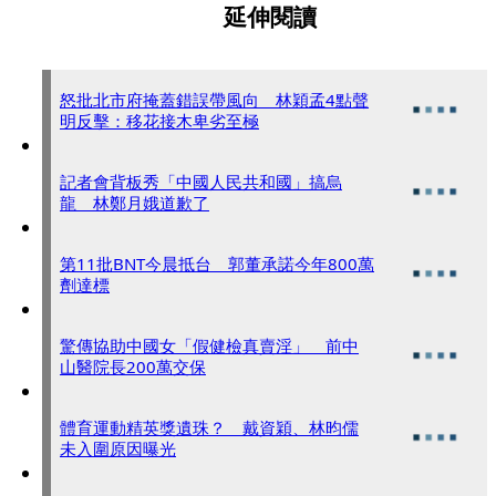
延伸閱讀
怒批北市府掩蓋錯誤帶風向 林穎孟4點聲
明反擊：移花接木卑劣至極
記者會背板秀「中國人民共和國」搞烏
龍 林鄭月娥道歉了
第11批BNT今晨抵台 郭董承諾今年800萬
劑達標
驚傳協助中國女「假健檢真賣淫」 前中
山醫院長200萬交保
體育運動精英獎遺珠？ 戴資穎、林昀儒
未入圍原因曝光