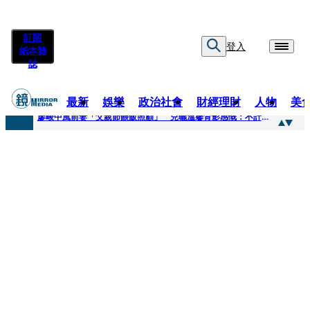
訂閱
登入
紙本雜
誌
最新
娛樂
政治社會
財經理財
人物
美
快訊
廖峻中風前妻「父親節餵飯照顧」 兒曬溫馨背影感慨：不計前嫌的真愛
快訊
封面故事／商場恩怨 曖昧多女 姦情被人夫發現 鎢業大亨恐因情仇遭虐殺
快訊
封面故事／飛行履歷助太空產業生態系成形 衛星火箭供應鏈台廠名單曝光