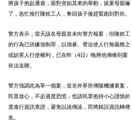
將孩子抱起通過，面對突如其來的舉動，孩童母親嚇
了，急忙推打陳姓工人，奪回孩子後趕緊跑到對街。
警方表示，當天該名母親並未向警方報案，但陳姓工
的行為已涉嫌強制罪，以強暴、脅迫使人行無義務之
或妨害人行使權利，已在昨（4日）晚將他傳喚到案
依法送辦。
警方強調此為單一個案，並非外界所傳隨機擄童案，
民眾放心，不必過度恐慌，也請民眾抱持小心謹慎的
度進行資訊查證，避免以訛傳訛，而將錯誤資訊轉傳
友。