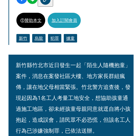
贊助本文
加入訂閱會員
新竹
烏龍
犯罪
擄童
新竹縣竹北市近日發生一起「陌生人隨機抱童」
案件，消息在案發社區大樓、地方家長群組瘋
傳，讓在地父母相當緊張。竹北警方追查後，發
現起因為1名工人考量工地安全，想協助孩童通
過施工地區，卻未經孩童母親同意就逕自將小孩
抱起，造成誤會，請民眾不必恐慌，但該名工人
行為已涉嫌強制罪，已依法送辦。