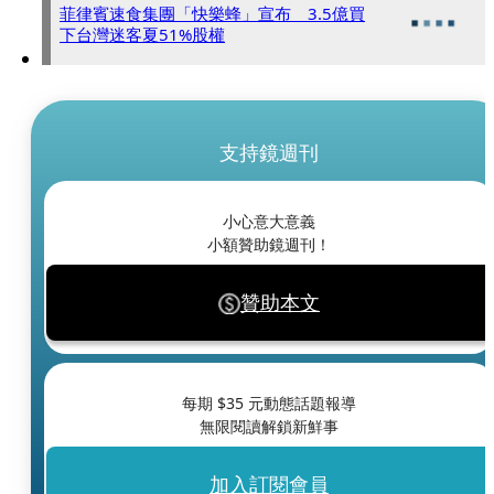
菲律賓速食集團「快樂蜂」宣布 3.5億買
下台灣迷客夏51%股權
支持鏡週刊
小心意大意義
小額贊助鏡週刊！
贊助本文
每期 $
35
元動態話題報導
無限閱讀解鎖新鮮事
加入訂閱會員