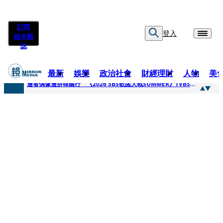
訂閱
登入
紙本雜
誌
最新
娛樂
政治社會
財經理財
人物
美
快訊
邊看偶像邊拚韓國行 《2026 SBS歌謠大戰SUMMER》TVBS直播祭追星福利
快訊
代誌大條火急跳船？ 宏碁派任李文詳接掌兆基屋管2天就喊撤出！
快訊
一句「請回去坐好」 特教生持斷掃把戳女代課老師眼睛大失血近失明