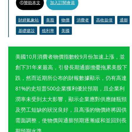
贊助本文
加入訂閱會員
財經氣象站
美股
物價
消費者
高收益債
通膨
基礎建設
殖利率
美國
美國10月消費者物價指數較9月份加速上漲，並
創下31年來最高，引發長期通膨擔憂拖累美股下
跌，然而近期所公布的財報數據顯示，仍有高達
81%的史坦普500企業獲利優於預期，且企業利
潤率未受到太大影響，顯示企業應對供應鏈瓶頸
及勞工短缺的狀況良好，且高漲的物價終將因供
需面調整，使物價與通膨預期逐漸緩和並回到長
期預期水準。