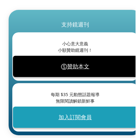
支持鏡週刊
小心意大意義
小額贊助鏡週刊！
贊助本文
每期 $
35
元動態話題報導
無限閱讀解鎖新鮮事
加入訂閱會員