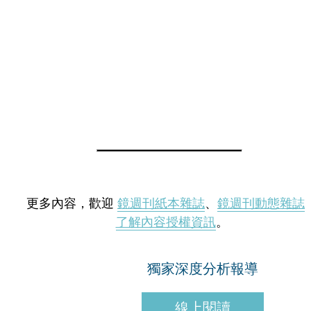
更多內容，歡迎
鏡週刊紙本雜誌
、
鏡週刊動態雜誌
了解內容授權資訊
。
獨家深度分析報導
線上閱讀