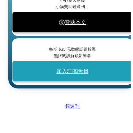
小心意大意義
小額贊助鏡週刊！
贊助本文
每期 $
35
元動態話題報導
無限閱讀解鎖新鮮事
加入訂閱會員
鏡週刊