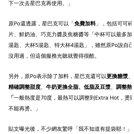
下一次去星巴克再使用。」
原Po還透露，星巴克可以「
免費加料
」，包括可可碎
片、鮮奶油、巧克力醬及焦糖醬等「中杯可以最多加
湯匙、大杯5湯匙、特大杯4湯匙」，雖然原Po說自己
沒用過，但這個服務光聽就覺得很酷。
另外，原Po表示除了加料，星巴克還可以
更換糖漿
、
精確調整甜度
、
牛奶更換全脂、低脂及豆漿
、
調整熱
「
一般熱度是70度，最熱可以調整到Extra Hot，燙
不能再燙。」
貼文曝光後，不少網友驚呼「我不知道有提袋耶！」