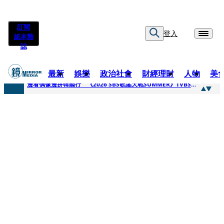
訂閱
登入
紙本雜
誌
最新
娛樂
政治社會
財經理財
人物
美
快訊
邊看偶像邊拚韓國行 《2026 SBS歌謠大戰SUMMER》TVBS直播祭追星福利
快訊
代誌大條火急跳船？ 宏碁派任李文詳接掌兆基屋管2天就喊撤出！
快訊
一句「請回去坐好」 特教生持斷掃把戳女代課老師眼睛大失血近失明