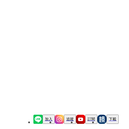
加入
追蹤
訂閱
下載