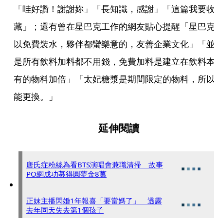
「哇好讚！謝謝妳」「長知識，感謝」「這篇我要收
藏」；還有曾在星巴克工作的網友貼心提醒「星巴克
以免費裝水，夥伴都蠻樂意的，友善企業文化」「並
是所有飲料加料都不用錢，免費加料是建立在飲料本
有的物料加倍」「太妃糖漿是期間限定的物料，所以
能更換。」
延伸閱讀
唐氏症粉絲為看BTS演唱會兼職清掃 故事
PO網成功募得圓夢金8萬
正妹主播閃婚1年報喜「要當媽了」 透露
去年同天失去第1個孩子