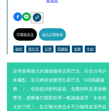
吳貞慧
贊助本文
加入訂閱會員
咖啡
星巴克
豆漿
隱藏版
免費
牛奶
全球規模最大的連鎖咖啡店星巴克，在全台有許
多據點，近日網友就整理出星巴克「6項隱藏服
務，」，包括提供飲料提袋、免費加料及更換糖
漿等，感覺像打開新世界一般讓她直呼「未免也
太好了吧！」貼文曝光後也令不少咖啡迷直呼必