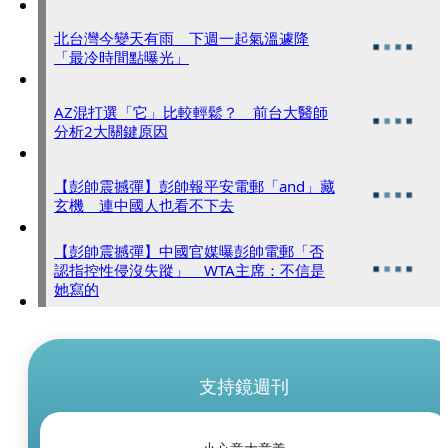
北台灣今變天有雨 下週一起氣溫遽降
「最冷時間點曝光」
AZ混打選「它」比較輕鬆？ 前台大醫師
分析2大關鍵原因
【彭帥震撼彈】彭帥報平安電郵「and」藏
玄機 連中國人也看不下去
【彭帥震撼彈】中國官媒曝彭帥電郵「否
認指控性侵沒失蹤」 WTA主席：不信是
她寫的
支持鏡週刊