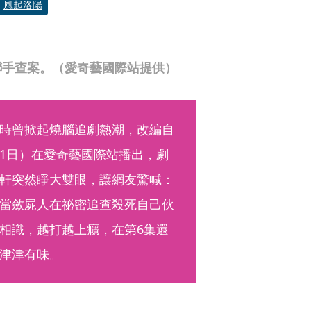
風起洛陽
聯手查案。（愛奇藝國際站提供）
時曾掀起燒腦追劇熱潮，改編自
1日）在愛奇藝國際站播出，劇
軒突然睜大雙眼，讓網友驚喊：
當斂屍人在祕密追查殺死自己伙
相識，越打越上癮，在第6集還
津津有味。