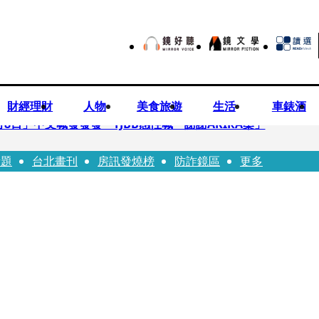
財經理財
人物
美食旅遊
生活
車錶酒
月8日」中文喊發發發 TJBB感性喊「謝謝AKIRA桑」
話題
台北畫刊
房訊發燒榜
防詐鏡區
更多
律師列3款嗆：陳時中唯一擋的叫科興
低谷 「遭親弟賞巴掌、父親出軌自己閨密」辛酸人生曝光