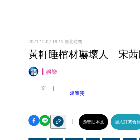
2021.12.02 18:15
臺北時間
黃軒睡棺材嚇壞人 宋茜
娛樂
文
溫雅雯
贊助本文
加入訂閱會