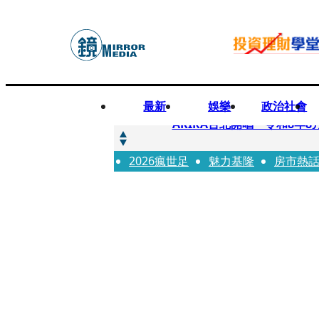
最新
娛樂
政治社會
快訊
AKIRA台北開唱「令和8年8
2026瘋世足
快訊
魅力基隆
房市熱
台灣新冠期間沒疫苗可打？ 
快訊
沉寂12年…鐵肺歌后遇人生