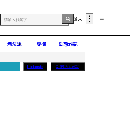
登入
瑪法達
專欄
動態雜誌
訂閱紙本雜誌
Podcasts