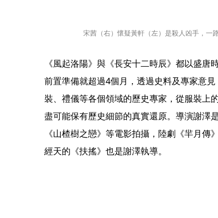
宋茜（右）懷疑黃軒（左）是殺人凶手，一
《風起洛陽》與《長安十二時辰》都以盛唐
前置準備就超過4個月，透過史料及專家意見
裝、禮儀等各個領域的歷史專家，從服裝上
盡可能保有歷史細節的真實還原。導演謝澤
《山楂樹之戀》等電影拍攝，陸劇《羋月傳
經天的《扶搖》也是謝澤執導。