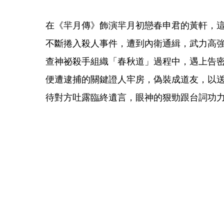
在《羋月傳》飾演羋月初戀春申君的黃軒，
不斷捲入殺人事件，遭到內衛通緝，武力高
查神祕殺手組織「春秋道」過程中，遇上告
便遭逮捕的關鍵證人牢房，偽裝成道友，以送
待對方吐露臨終遺言，眼神的狠勁跟台詞功