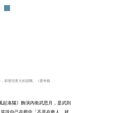
手，卻發現更大的謎團。（愛奇藝
《風起洛陽》飾演內衛武思月，是武則
，笑說自己在戲中「不是在救人，就