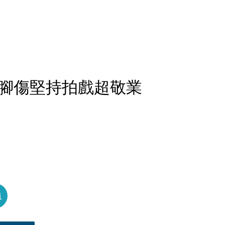
腳傷堅持拍戲超敬業
員