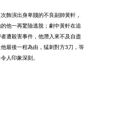
這次飾演出身卑賤的不良副帥黃軒，
強的他一再驚險逃脫；劇中黃軒在追
密者遭殺害事件，他潛入來不及自盡
他最後一程為由，猛刺對方3刀，等
力令人印象深刻。