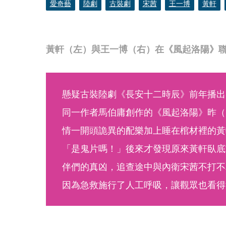
愛奇藝
陸劇
古裝劇
宋茜
王一博
黃軒
黃軒（左）與王一博（右）在《風起洛陽》
懸疑古裝陸劇《長安十二時辰》前年播出
同一作者馬伯庸創作的《風起洛陽》昨（
情一開頭詭異的配樂加上睡在棺材裡的黃
「是鬼片嗎！」後來才發現原來黃軒臥底
伴們的真凶，追查途中與內衛宋茜不打不
因為急救施行了人工呼吸，讓觀眾也看得