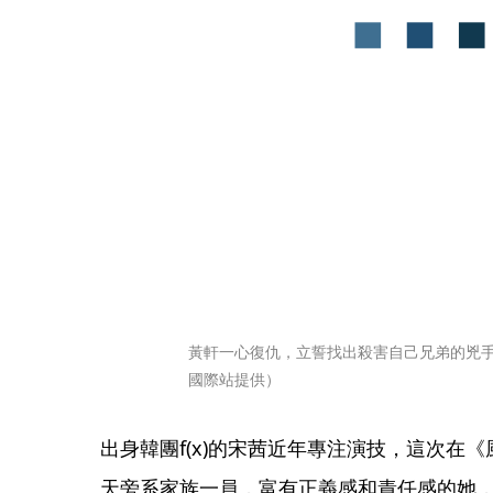
黃軒一心復仇，立誓找出殺害自己兄弟的兇
國際站提供）
出身韓團f(x)的宋茜近年專注演技，這次在
天旁系家族一員，富有正義感和責任感的她