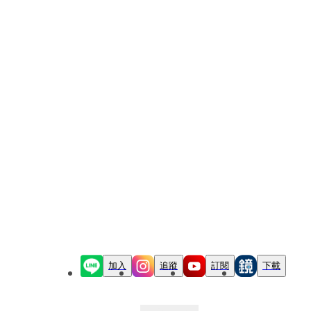
加入
追蹤
訂閱
下載