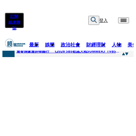
訂閱
登入
紙本雜
誌
最新
娛樂
政治社會
財經理財
人物
美
快訊
邊看偶像邊拚韓國行 《2026 SBS歌謠大戰SUMMER》TVBS直播祭追星福利
快訊
代誌大條火急跳船？ 宏碁派任李文詳接掌兆基屋管2天就喊撤出！
快訊
一句「請回去坐好」 特教生持斷掃把戳女代課老師眼睛大失血近失明