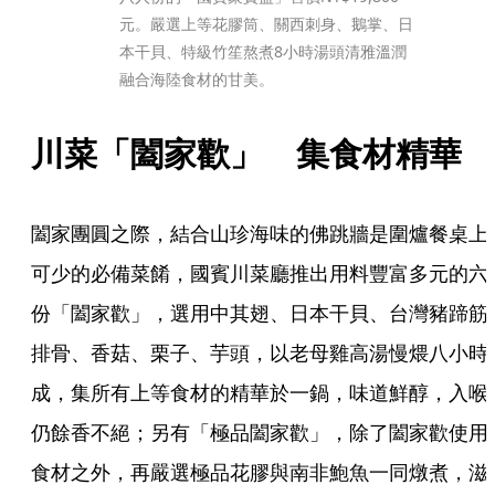
元。嚴選上等花膠筒、關西刺身、鵝掌、日
本干貝、特級竹笙熬煮8小時湯頭清雅溫潤
融合海陸食材的甘美。
川菜「闔家歡」　集食材精華
闔家團圓之際，結合山珍海味的佛跳牆是圍爐餐桌上
可少的必備菜餚，國賓川菜廳推出用料豐富多元的六
份「闔家歡」，選用中其翅、日本干貝、台灣豬蹄筋
排骨、香菇、栗子、芋頭，以老母雞高湯慢煨八小時
成，集所有上等食材的精華於一鍋，味道鮮醇，入喉
仍餘香不絕；另有「極品闔家歡」，除了闔家歡使用
食材之外，再嚴選極品花膠與南非鮑魚一同燉煮，滋