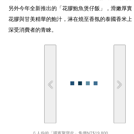
另外今年全新推出的「花膠鮑魚煲仔飯」，滑嫩厚實
花膠與甘美精華的鮑汁，淋在燒至香氛的泰國香米上
深受消費者的青睞。
八人份的「國賓聚寶盆」售價NT$19,800