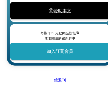
贊助本文
每期 $
35
元動態話題報導
無限閱讀解鎖新鮮事
加入訂閱會員
鏡週刊