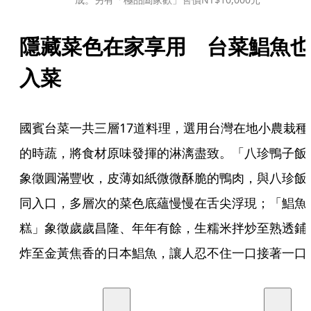
隱藏菜色在家享用　台菜鯧魚也
入菜
國賓台菜一共三層17道料理，選用台灣在地小農栽種
的時蔬，將食材原味發揮的淋漓盡致。「八珍鴨子飯
象徵圓滿豐收，皮薄如紙微微酥脆的鴨肉，與八珍飯
同入口，多層次的菜色底蘊慢慢在舌尖浮現；「鯧魚
糕」象徵歲歲昌隆、年年有餘，生糯米拌炒至熟透鋪
炸至金黃焦香的日本鯧魚，讓人忍不住一口接著一口