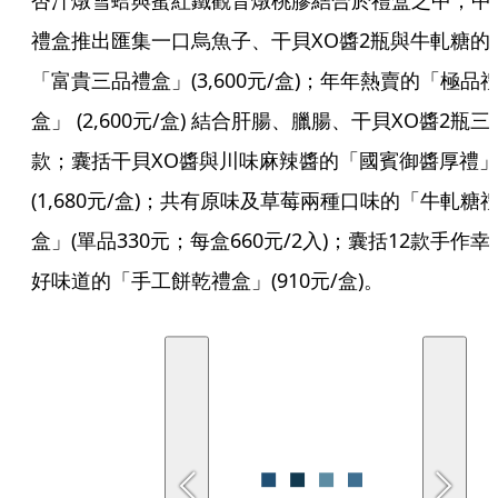
杏汁燉雪蛤與蜜紅鐵觀音燉桃膠結合於禮盒之中；中
禮盒推出匯集一口烏魚子、干貝XO醬2瓶與牛軋糖的
「富貴三品禮盒」(3,600元/盒)；年年熱賣的「極品
盒」 (2,600元/盒) 結合肝腸、臘腸、干貝XO醬2瓶三
款；囊括干貝XO醬與川味麻辣醬的「國賓御醬厚禮
(1,680元/盒)；共有原味及草莓兩種口味的「牛軋糖
盒」(單品330元；每盒660元/2入)；囊括12款手作幸
好味道的「手工餅乾禮盒」(910元/盒)。