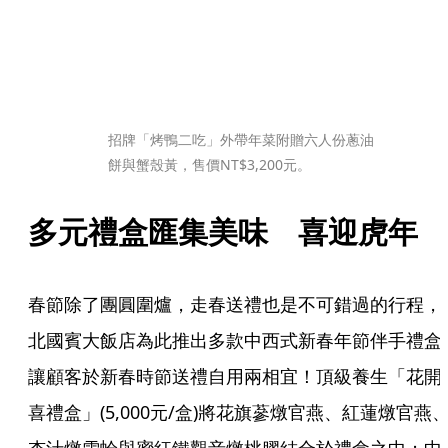
招牌「烤鴨二吃」外帶年菜附贈六人份蔥油
餅與蟹殼黃，售價NT$3,200元。
多元禮盒匯集美味　喜迎虎年
春節除了團圓圍爐，走春送禮也是不可錯過的行程，
北國賓大飯店為此推出多款中西式新春年節伴手禮盒
讓顧客於新春時節送禮自用兩相宜！頂級養生「花開
喜禮盒」(5,000元/盒)將花旗蔘燉官燕、紅蓮燉官燕