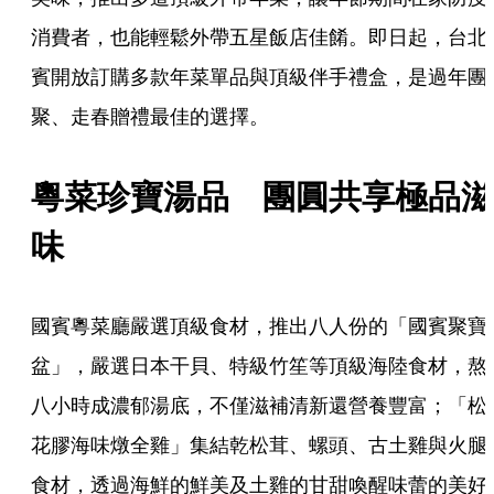
消費者，也能輕鬆外帶五星飯店佳餚。即日起，台北
賓開放訂購多款年菜單品與頂級伴手禮盒，是過年團
聚、走春贈禮最佳的選擇。
粵菜珍寶湯品　團圓共享極品滋
味 
國賓粵菜廳嚴選頂級食材，推出八人份的「國賓聚寶
盆」，嚴選日本干貝、特級竹笙等頂級海陸食材，熬
八小時成濃郁湯底，不僅滋補清新還營養豐富；「松
花膠海味燉全雞」集結乾松茸、螺頭、古土雞與火腿
食材，透過海鮮的鮮美及土雞的甘甜喚醒味蕾的美好