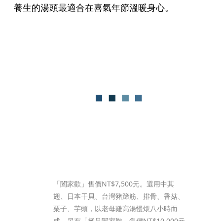
養生的湯頭最適合在喜氣年節溫暖身心。
「闔家歡」售價NT$7,500元。選用中其
翅、日本干貝、台灣豬蹄筋、排骨、香菇、
栗子、芋頭，以老母雞高湯慢煨八小時而
成。另有「極品闔家歡」售價NT$10,000元