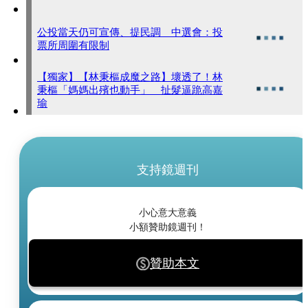
公投當天仍可宣傳、提民調 中選會：投
票所周圍有限制
【獨家】【林秉樞成魔之路】壞透了！林
秉樞「媽媽出殯也動手」 扯髮逼跪高嘉
瑜
支持鏡週刊
小心意大意義
小額贊助鏡週刊！
贊助本文