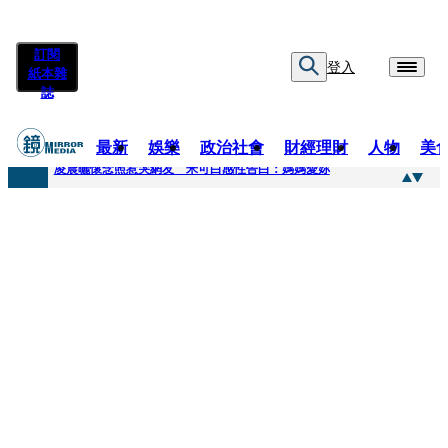
訂閱
登入
紙本雜
誌
最新
娛樂
政治社會
財經理財
人物
美
快訊
凌晨曬懷念照惹哭網友 米可白感性告白：媽媽愛妳
快訊
酸民質疑民進黨「是不是有她裸照？」 黃智賢3點回嗆獲網友讚爆
快訊
姜厚任「老牛找到嫩草」再談小24歲女友 揭七世情緣駁拐坑、暈船破財