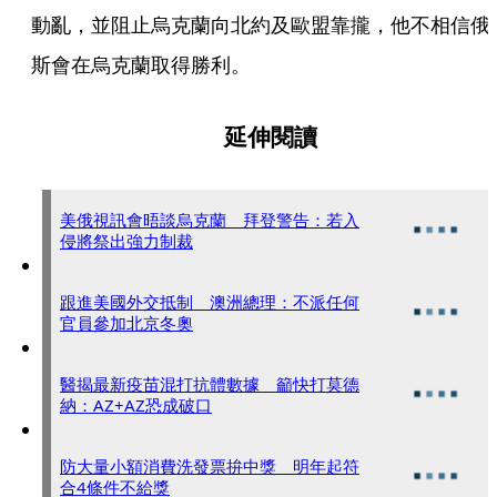
動亂，並阻止烏克蘭向北約及歐盟靠攏，他不相信俄
斯會在烏克蘭取得勝利。
延伸閱讀
美俄視訊會晤談烏克蘭 拜登警告：若入
侵將祭出強力制裁
跟進美國外交抵制 澳洲總理：不派任何
官員參加北京冬奧
醫揭最新疫苗混打抗體數據 籲快打莫德
納：AZ+AZ恐成破口
防大量小額消費洗發票拚中獎 明年起符
合4條件不給獎