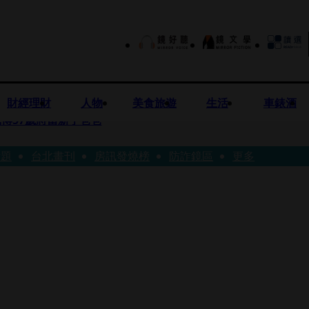
財經理財
人物
美食旅遊
生活
車錶酒
博57歲將當新手爸爸
話題
台北畫刊
房訊發燒榜
防詐鏡區
更多
首登台「1人分飾4角」 觀眾驚艷：錯怪星二代了
歲女友爆當小三「大鬧病房氣孕婦」 姜厚任不忍回應了