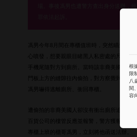
場。事後馮男也遭警方查出身分送辦，經
罪依法起訴。
馮男今年8月間在專櫃值班時，突然瞄到一名
心噴發，想要親眼目睹黑人私密處的尺寸，
根
手機尾隨對方到廁所。當時該非裔美國人坐
限
門板上方的縫隙往內偷拍，對方察覺到有人
八
閱
馮男嚇得逃離廁所、衝回專櫃。
容
遭偷拍的非裔美國人卻沒有衝出廁所追馮男
百貨公司的樓管反應並報警，警方獲報後調
專櫃上班的櫃哥馮男，立刻將他函送法辦。