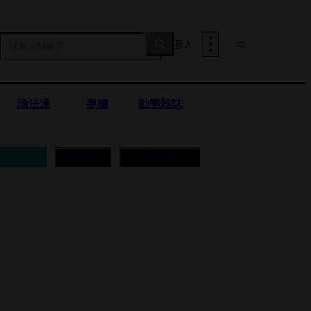
登入
瑪法達
專欄
動態雜誌
訂閱紙本雜誌
Podcasts