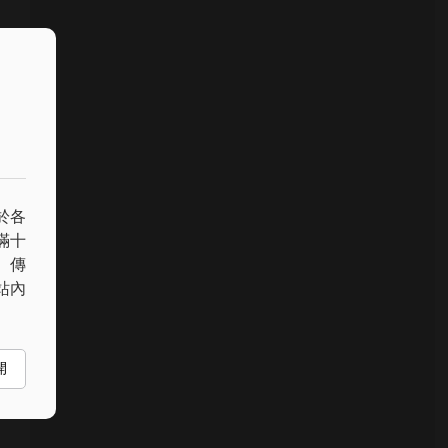
於各
滿十
、傳
站內
開