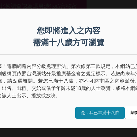
北檢調查認為馮男涉犯妨害秘密
您即將進入之內容
需滿十八歲方可瀏覽
非裔美國人要去上廁所，當下他好奇
是否如外界所說的「巨大」，便拿著
據「電腦網路內容分級處理辦法」第六條第三款規定，本網站已
在馬桶上解放，此時馮男拿出手機從
制級網頁依照台灣網站分級推廣基金會之規定標示。若您尚未年
正在偷拍，立刻拿出手機反拍蒐證，
歲，請點選離開。若您已滿十八歲，亦不可將本區之內容派發
、出售、出租、交給或借予年齡未滿18歲的人士瀏覽，或將本網
向該人士出示、播放或放映。
，反而從容地繼續解放，如廁後便向
是，我已年滿十八歲
離
出監視器畫面查看，發現犯案人竟在