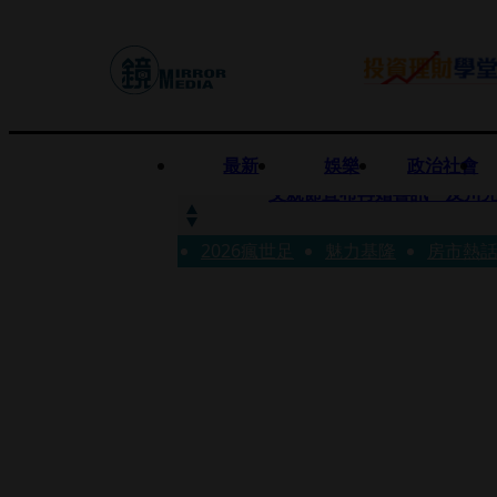
最新
娛樂
政治社會
快訊
父親節宣布再婚喜訊 及川光
2026瘋世足
快訊
魅力基隆
房市熱
改姓斷開阿湯哥！20歲舒莉
快訊
「愛露奶」私訊流出！小24