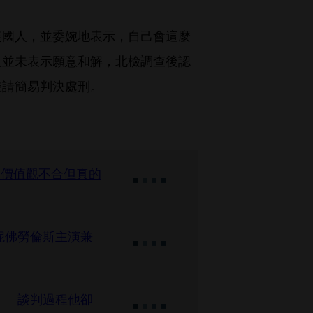
美國人，並委婉地表示，自己會這麼
人並未表示願意和解，北檢調查後認
聲請簡易判決處刑。
：價值觀不合但真的
妮佛勞倫斯主演兼
！ 談判過程他卻