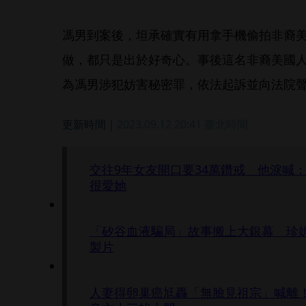
馮男到案後，坦承確實有用拿手機偷拍非裔
做，都只是出於好奇心。事後這名非裔美國
為馮男涉犯妨害秘密罪，依法起訴並向法院
更新時間｜
2023.09.12 20:41
臺北時間
交往9年女友開口要34萬鑽戒 他淚喊
很愛她
「矽谷血液騙局」故事搬上大銀幕 珍
製片
人妻得卵巢癌尪轟「無臉見祖宗」喊離