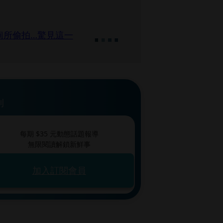
廁所偷拍…驚見這一
刊
每期 $
35
元動態話題報導
無限閱讀解鎖新鮮事
加入訂閱會員