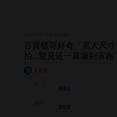
2021.12.09 14:48
臺北時間
百貨櫃哥好奇「黑人尺寸
拍…驚見這一幕嚇到落跑
娛樂
文
陳嘉玲
攝影
賴智揚