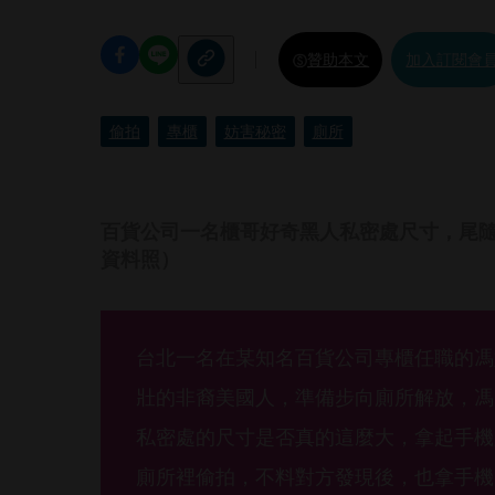
贊助本文
加入訂閱會
偷拍
專櫃
妨害秘密
廁所
百貨公司一名櫃哥好奇黑人私密處尺寸，尾
資料照）
台北一名在某知名百貨公司專櫃任職的馮
壯的非裔美國人，準備步向廁所解放，馮
私密處的尺寸是否真的這麼大，拿起手機
廁所裡偷拍，不料對方發現後，也拿手機