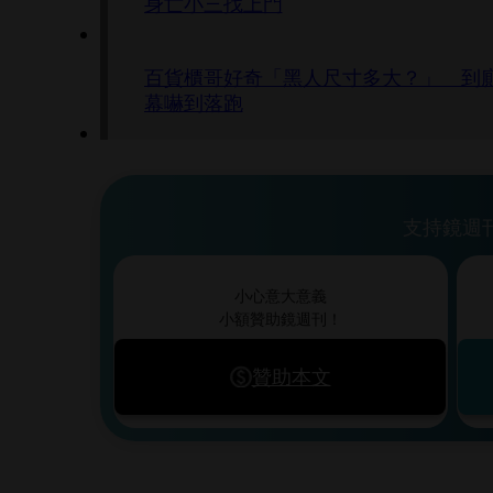
身亡小三找上門
百貨櫃哥好奇「黑人尺寸多大？」 到
幕嚇到落跑
支持鏡週
小心意大意義
小額贊助鏡週刊！
贊助本文