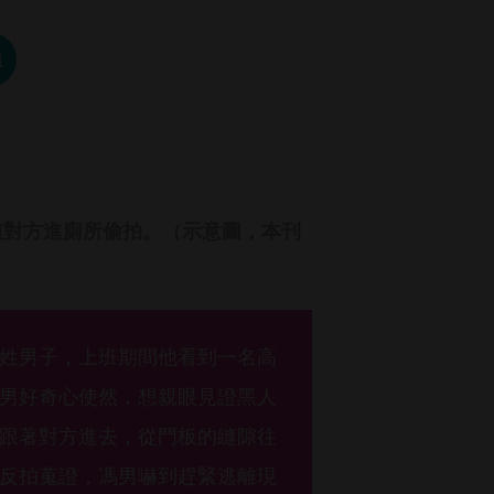
員
隨對方進廁所偷拍。（示意圖，本刊
姓男子，上班期間他看到一名高
男好奇心使然，想親眼見證黑人
跟著對方進去，從門板的縫隙往
反拍蒐證，馮男嚇到趕緊逃離現