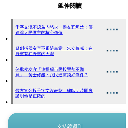
延伸閱讀
千字文澆不熄黨內怒火 侯友宜坦然：傳
達讓人民做主的核心價值
疑劍指侯友宜不跟隨黨意 朱立倫喊：在
野黨有在野黨的天職
怒批侯友宜「連提醒市民投票都不願
意」 黃士修酸：跟民進黨談好條件？
侯友宜公投千字文沒表態 律師：時間會
證明他是正確的
支持鏡週刊