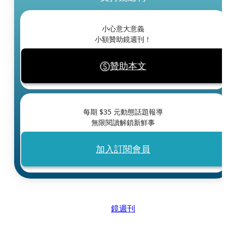
小心意大意義
小額贊助鏡週刊！
贊助本文
每期 $
35
元動態話題報導
無限閱讀解鎖新鮮事
加入訂閱會員
鏡週刊