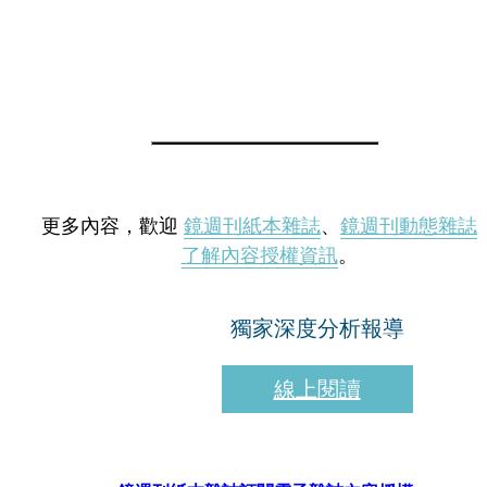
更多內容，歡迎
鏡週刊紙本雜誌
、
鏡週刊動態雜誌
了解內容授權資訊
。
獨家深度分析報導
線上閱讀