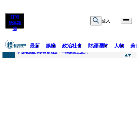
訂閱
登入
紙本雜
誌
最新
娛樂
政治社會
財經理財
人物
美
快訊
李博翔深夜現身商務酒店 一晚豪砸五萬元
快訊
71萬粉YouTuber驟逝！被發現「陳屍同居女友住處」享年36歲 生前曾爆染毒、家暴前妻
快訊
拋「雙AI」施政藍圖！徐欣瑩宣示無縫接軌楊文科 延續五支箭與十大交通建設