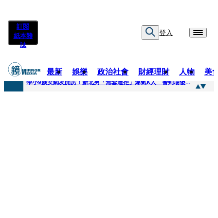
訂閱
登入
紙本雜
誌
最新
娛樂
政治社會
財經理財
人物
美
快訊
帶小9歲女網友開房！新北男「無套遭拒」爆氣K人 警到場傻眼搜到手銬、改造槍
快訊
natori再訪台北人氣爆棚 〈Overdose〉一響全場尖叫「I Love You Taipei」
快訊
42歲情色片女星宣布閃嫁「前職棒投手」！ 她甜讚老公「投球速度快」：擄獲我的心