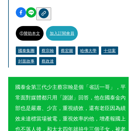
贊助本文
加入訂閱會員
國泰集團
蔡宗翰
蔡宏圖
哈佛大學
十信案
封面故事
蔡政達
國泰金第三代少主蔡宗翰是個「省話一哥」，平
常面對媒體都只用「謝謝」回答，他在國泰金內
部也是嚴肅、少言，重視績效，還有老臣因為績
效未達標當場被電，重視效率的他，增產報國上
也不落人後，和太太四年就拚生三個子女，被老