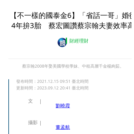
【不一樣的國泰金6】「省話一哥」婚
4年拚3胎 蔡宏圖讚蔡宗翰夫妻效率
財經理財
蔡宗翰2008年娶美國學校學妹、中租高層千金楊絢茹。
發布時間：
2021.12.15 09:51
臺北時間
更新時間：
2023.09.12 20:41
臺北時間
文
劉曉霞
攝影
董孟航