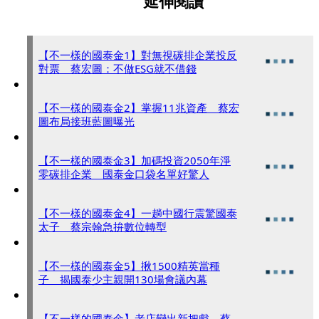
延伸閱讀
【不一樣的國泰金1】對無視碳排企業投反
對票 蔡宏圖：不做ESG就不借錢
【不一樣的國泰金2】掌握11兆資產 蔡宏
圖布局接班藍圖曝光
【不一樣的國泰金3】加碼投資2050年淨
零碳排企業 國泰金口袋名單好驚人
【不一樣的國泰金4】一趟中國行震驚國泰
太子 蔡宗翰急拚數位轉型
【不一樣的國泰金5】揪1500精英當種
子 揭國泰少主親開130場會議內幕
【不一樣的國泰金】老店變出新把戲 蔡