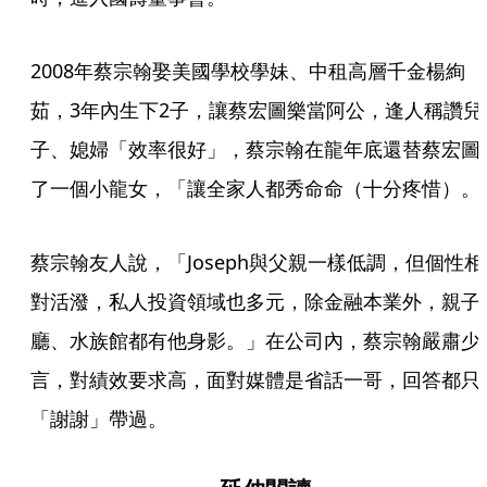
2008年蔡宗翰娶美國學校學妹、中租高層千金楊絢
茹，3年內生下2子，讓蔡宏圖樂當阿公，逢人稱讚兒
子、媳婦「效率很好」，蔡宗翰在龍年底還替蔡宏圖
了一個小龍女，「讓全家人都秀命命（十分疼惜）。
蔡宗翰友人說，「Joseph與父親一樣低調，但個性相
對活潑，私人投資領域也多元，除金融本業外，親子
廳、水族館都有他身影。」在公司內，蔡宗翰嚴肅少
言，對績效要求高，面對媒體是省話一哥，回答都只
「謝謝」帶過。