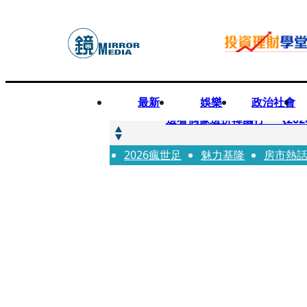
最新
娛樂
政治社會
快訊
邊看偶像邊拚韓國行 《2026
2026瘋世足
快訊
魅力基隆
房市熱
代誌大條火急跳船？ 宏碁派
快訊
一句「請回去坐好」 特教生