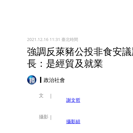
2021.12.16 11:31
臺北時間
強調反萊豬公投非食安議
長：是經貿及就業
政治社會
文
謝文哲
攝影
攝影組