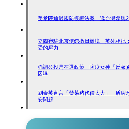
美參院通過國防授權法案 邀台灣參與2
立陶宛駐北京使館撤員離境 英外相批
受的壓力
強調公投是在選政策 防疫女神「反萊
因曝
劉泰英直言「禁萊豬代價太大」 盾牌
安問題