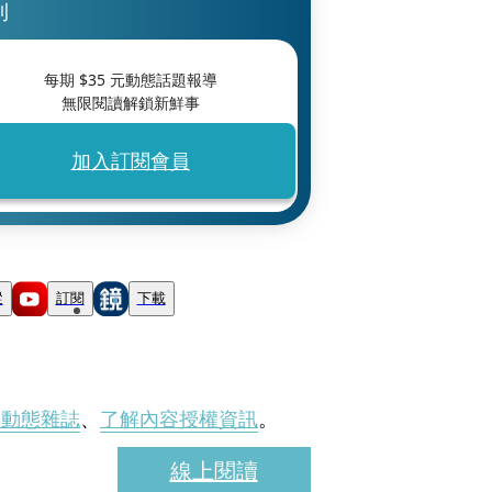
刊
每期 $
35
元動態話題報導
無限閱讀解鎖新鮮事
加入訂閱會員
蹤
訂閱
下載
刊動態雜誌
、
了解內容授權資訊
。
線上閱讀