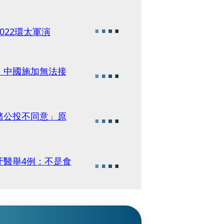
022環太軍演
：中國施加無法接
豬公投不同意」原
牙醫舉4例：不是食