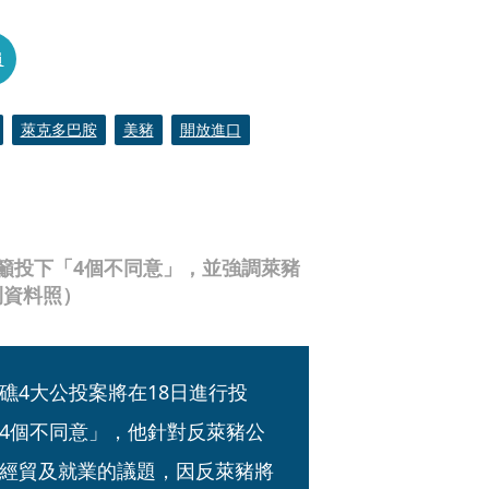
員
萊克多巴胺
美豬
開放進口
籲投下「4個不同意」，並強調萊豬
刊資料照）
礁4大公投案將在18日進行投
4個不同意」，他針對反萊豬公
經貿及就業的議題，因反萊豬將