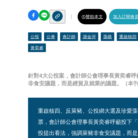
贊助本文
加入訂閱會
公投
公會
會計師
謝金河
藻礁
重啟核四
黃奕睿
針對4大公投案，會計師公會理事長黃奕睿呼
非食安議題，而是經貿及就業的議題。（本
重啟核四、反萊豬、公投綁大選及珍愛藻
票，會計師公會理事長黃奕睿呼籲投下「
投提出看法，強調萊豬非食安議題，而是