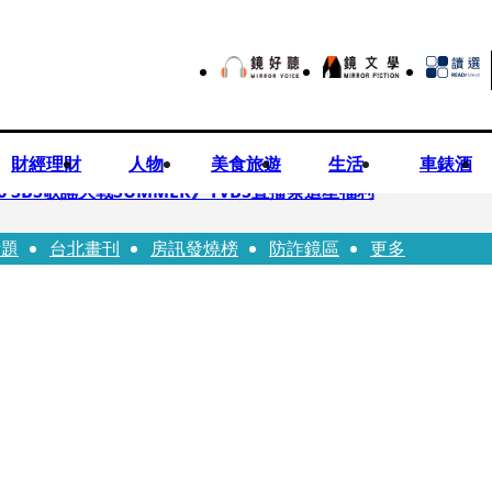
財經理財
人物
美食旅遊
生活
車錶酒
 SBS歌謠大戰SUMMER》TVBS直播祭追星福利
話題
台北畫刊
房訊發燒榜
防詐鏡區
更多
任李文詳接掌兆基屋管2天就喊撤出！
持斷掃把戳女代課老師眼睛大失血近失明