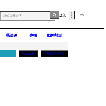
登入
瑪法達
專欄
動態雜誌
訂閱紙本雜誌
Podcasts