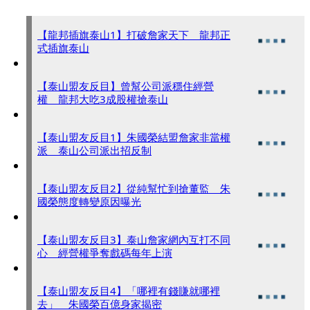
【龍邦插旗泰山1】打破詹家天下 龍邦正
式插旗泰山
【泰山盟友反目】曾幫公司派穩住經營
權 龍邦大吃3成股權搶泰山
【泰山盟友反目1】朱國榮結盟詹家非當權
派 泰山公司派出招反制
【泰山盟友反目2】從純幫忙到搶董監 朱
國榮態度轉變原因曝光
【泰山盟友反目3】泰山詹家網內互打不同
心 經營權爭奪戲碼每年上演
【泰山盟友反目4】「哪裡有錢賺就哪裡
去」 朱國榮百億身家揭密