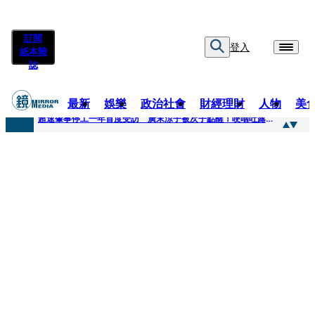
訂閱
登入
紙本雜
誌
最新
娛樂
政治社會
財經理財
人物
美
快訊
超速肇事停工一年首度受訪 廣末涼子被次子點醒！哽咽吐露：不再偽裝完美
快訊
暗黑界轉戰科技圈！前AV女優當工程師 接單「網站製作」
快訊
鼻酸畫面曝...獨居飼主猝逝！13愛犬伴屍多日未啃食 忠犬挨餓「死守遺體」警戒護主惹淚