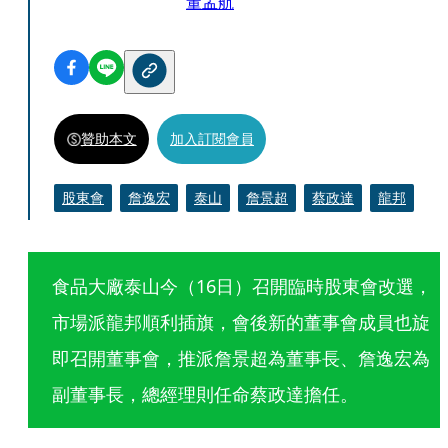
董孟航
贊助本文
加入訂閱會員
股東會
詹逸宏
泰山
詹景超
蔡政達
龍邦
食品大廠泰山今（16日）召開臨時股東會改選，
市場派龍邦順利插旗，會後新的董事會成員也旋
即召開董事會，推派詹景超為董事長、詹逸宏為
副董事長，總經理則任命蔡政達擔任。