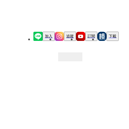
加入
追蹤
訂閱
下載
最新文章