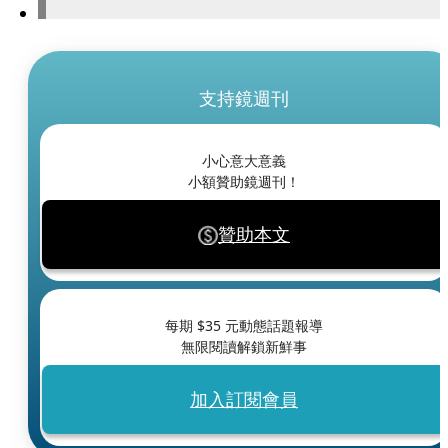
支持鏡週刊
小心意大意義
小額贊助鏡週刊！
贊助本文
每期 $
35
元動態話題報導
無限閱讀解鎖新鮮事
加入訂閱會員