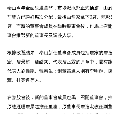
泰山今年全面改選董監，市場派龍邦正式插旗，由於
前雙方已談好席次分配，最後由詹家拿下6席、龍邦3
席，而新的董事會成員在臨時股東會後，也馬上召開
事會推選新的董事長及調整人事。
根據改選結果，泰山新任董事會成員包括詹家的詹逸
宏、詹景超、詹皓鈞、代表詹岳霖的尹章中，還有龍
代表人劉偉龍、韓泰生；獨董當選人則有李明輝、陳
薰、杜英達等人。
在臨股會後，新的董事會成員也馬上召開董事會，推
原總經理詹景超擔任董座，原董事長詹逸宏改任副董