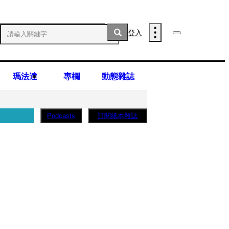
登入
瑪法達
專欄
動態雜誌
訂閱紙本雜誌
Podcasts