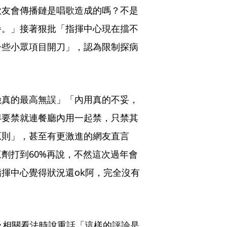
歌友會傳播鏈是唱歌造成的嗎？不是
餐。」接著狠批「指揮中心現在擋不
一些小眾項目開刀」，認為限制探病
。
險真的最高無誤」「內用真的不妥，
得要禁就連餐廳內用一起禁，只禁其
原則」，甚至有更激進的網友直言
劑打到60%再說，不然這次過年會
揮中心覺得狀況還ok阿，完全沒有
及相關看法時說重話「這樣的評論是