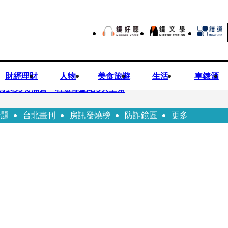
財經理財
人物
美食旅遊
生活
車錶酒
買到95％滿倉 杜金龍點名3大主角
話題
台北畫刊
房訊發燒榜
防詐鏡區
更多
偕獸醫師提醒飼主四大照護誤區
！ 團隊發文證實：肥大叔8/5離開了