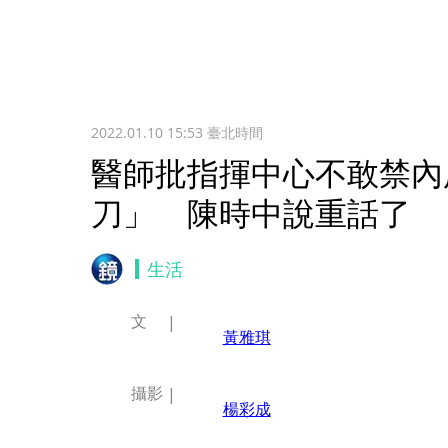
2022.01.10 15:53
臺北時間
醫師批指揮中心不敢禁內
刀」 陳時中說重話了
生活
文
黃雅琪
攝影
楊彩成