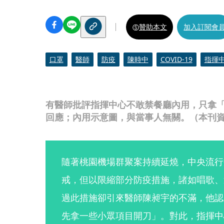
贊助本文
加入訂閱會
口罩
醫師
防疫
陳時中
COVID-19
指揮
有醫師批評指揮中心不敢禁餐廳內用，只拿
回應；內用示意圖，與當事人無關。（本刊
隨著桃園機場群聚案持續延燒，中央流行
戒，但以限縮部分防疫措施，諸如唱歌、
過此措施卻引來醫師陳昶宇的不滿，他認
先拿一些小眾項目開刀」。對此，指揮中