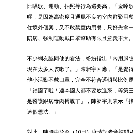
比唱歌、運動、拍照等行為還要高，「金嗓
喔，是因為高密度且通風不良的室內群聚用
住境外個案，又不敢禁室內用餐，只好先拿
陪病、強制運動戴口罩幫助有限且意義不大
不少網友認同他的看法，紛紛指出「內用風
現在太多人咳嗽了。」陳昶宇回應，「是覺
他小活動不戴口罩，完全不符合邏輯與比例
「鎖國了啦！連本國人都不要放進來，等第三
是醫護跟病毒肉搏戰了」，陳昶宇則表示「指
這個想法。」
對此，陳時中於今（10日）疫情記者會被問