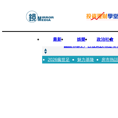
最新
娛樂
政治社會
快訊
錢鏡你家2／台股急跌他逆勢
2026瘋世足
快訊
魅力基隆
房市熱
八月寵物月 寵物食品大廠
快訊
97萬粉絲料理網紅驚傳病逝