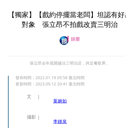
【獨家】【戲約停擺當老闆】坦認有好
對象 張立昂不拍戲改賣三明治
娛樂
張立昂去年底開越法三明治店，跨足餐飲界。
發布時間：
2022.01.19 05:58
臺北時間
更新時間：
2023.09.12 20:41
臺北時間
文
葉婉如
攝影
李鍾泉