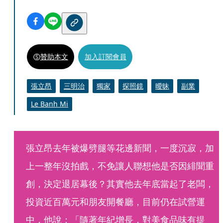
贊助本文
加入訂閱會員
張立昂
三明治
獨家
探照鏡
曖昧
副業
Le Banh Mi
張立昂去年被爆劈腿等花邊新聞，一度沉寂，加
上一整年沒拍戲，不免讓人聯想他是否因緋聞重
創，決定退居幕後？其實他去年底當起了老闆，
投資近百萬元和朋友開餐廳，目前仍在試營運
中，他說：「隨著年紀增長，對美食品味有提