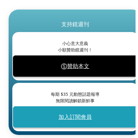
支持鏡週刊
小心意大意義
小額贊助鏡週刊！
贊助本文
每期 $
35
元動態話題報導
無限閱讀解鎖新鮮事
加入訂閱會員