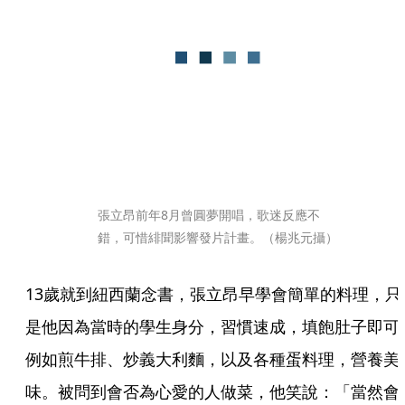
張立昂前年8月曾圓夢開唱，歌迷反應不
錯，可惜緋聞影響發片計畫。（楊兆元攝）
13歲就到紐西蘭念書，張立昂早學會簡單的料理，只
是他因為當時的學生身分，習慣速成，填飽肚子即可
例如煎牛排、炒義大利麵，以及各種蛋料理，營養美
味。被問到會否為心愛的人做菜，他笑說：「當然會