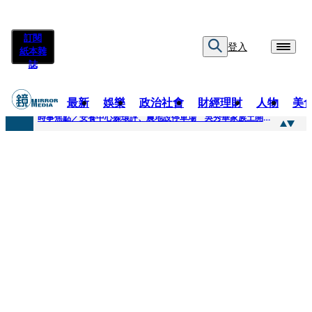
訂閱
登入
紙本雜
誌
最新
娛樂
政治社會
財經理財
人物
美
快訊
時事焦點／安養中心躲環評、農地設停車場 吳秀華家族土開爭議連環爆
快訊
凌晨曬懷念照惹哭網友 米可白感性告白：媽媽愛妳
快訊
有人利用上人信任掏空慈濟？ 張景森提2建議：這是在保護慈濟