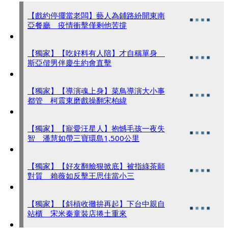
【戲約停擺當老闆】藝人為鋪路紛開東南
亞餐廳 疫情衝擊僅剩他苦撐
【獨家】【吃好料有人陪】才自稱單身
斯亞偕男伴慶生約會直擊
【獨家】【導演魂上身】菜鳥導演大小事
都管 柯震東磨戲操翻宋柏緯
【獨家】【寵愛汪星人】抱憾毛孩一夜失
智 潘慧如帶三寶環島1,500公里
【獨家】【好友翻臉狠掀底】被指綠茶願
對質 賴薇如反擊王思佳當小三
【獨家】【斜槓收攤拚再起】下台中親自
站櫃 宋米秦童裝店捲土重來