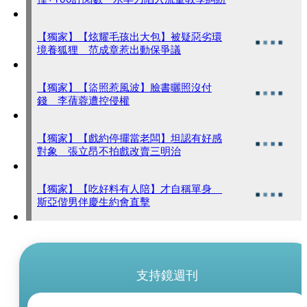
【獨家】【炫耀毛孩出大包】被疑惡劣環
境養狐狸 范成章惹出動保爭議
【獨家】【盜照惹風波】臉書曬照沒付
錢 李蒨蓉遭控侵權
【獨家】【戲約停擺當老闆】坦認有好感
對象 張立昂不拍戲改賣三明治
【獨家】【吃好料有人陪】才自稱單身
斯亞偕男伴慶生約會直擊
支持鏡週刊