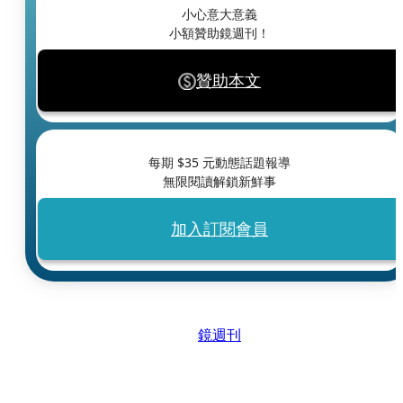
小心意大意義
小額贊助鏡週刊！
贊助本文
每期 $
35
元動態話題報導
無限閱讀解鎖新鮮事
加入訂閱會員
鏡週刊