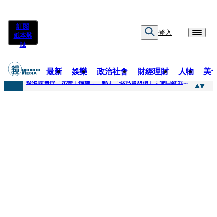
訂閱
登入
紙本雜
誌
最新
娛樂
政治社會
財經理財
人物
美
快訊
蔡依珊撕掉「完美」標籤！ 認了「我也會崩潰」：傷口終究會癒合
快訊
超模米蘭達離婚奧蘭多布魯13年！ 罕談前夫「像哥哥一樣」曝相處模式
快訊
酒駕加毒駕危險上路 北市大安警一週連破2起「雙駕」