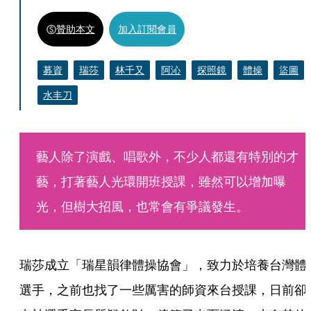
贊助本文
加入訂閱會員
募資
瑞莎
林千又
阿沁
探照鏡
體操
盜圖
水丰刀
藝人除了演戲、唱歌外，不少人都還有特別的才
藝，打著藝人光環開班授課，雖然可以增加曝
光，但樹大招風，也常會有爭議發生。
瑞莎成立「瑞星韻律體操協會」，致力於培養台灣體
選手，之前也找了一些厲害的師資來台授課，日前卻