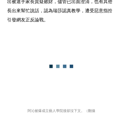
出被選手家長質疑斂財，儘管已出面澄清，也有其他
長出來幫忙說話，認為瑞莎認真教學，遭受惡意指控
引發網友正反論戰。
阿沁被爆成立藝人學院後卻沒下文。（翻攝