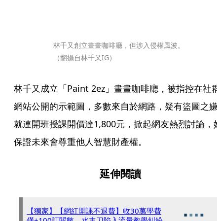
林千又創立畫畫咖啡廳，但涉入侵權風波。
（翻攝自林千又IG）
林千又成立「Paint 2ez」畫畫咖啡廳，被指控在社群
網站公開的示範圖，多數來自於網路，疑有盜圖之嫌
就連開班授課開價達1,800元，掀起網友熱烈討論，
保證未來會尊重他人智慧財產權。
延伸閱讀
【獨家】【網紅開課不退費】收30萬學費
僅+100訂閱數 水丰刀陷入流量教學糾紛