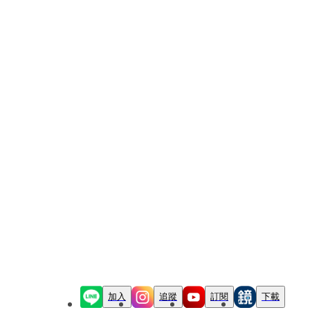
加入
追蹤
訂閱
下載