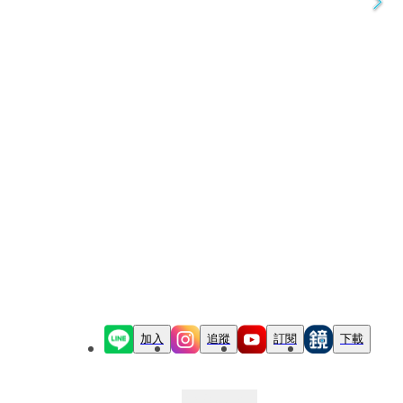
加入
追蹤
訂閱
下載