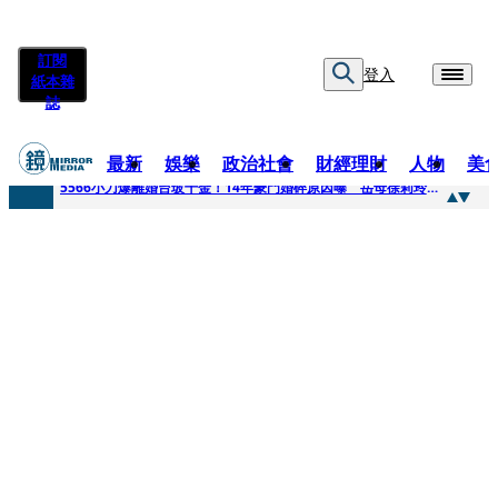
訂閱
登入
紙本雜
誌
最新
娛樂
政治社會
財經理財
人物
美
快訊
5566小刀爆離婚台玻千金！14年豪門婚碎原因曝 岳母徐莉玲風暴意外揭家族祕辛
快訊
徐莉玲喪子劇變／徐莉玲「巨大哀傷足不出戶」 解密長子身世
快訊
醫美偷拍案無影像網紅律師仍喊提告 學者：須具備侵權要件