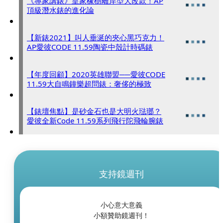
《專家講錶》皇家橡樹離岸型大改款！AP
頂級潛水錶的進化論
【新錶2021】叫人垂涎的夾心黑巧克力！
AP愛彼CODE 11.59陶瓷中殼計時碼錶
【年度回顧】2020英雄聯盟──愛彼CODE
11.59大自鳴鐘樂超問錶：奢侈的極致
【錶壇焦點】是砂金石也是大明火琺瑯？
愛彼全新Code 11.59系列飛行陀飛輪腕錶
支持鏡週刊
小心意大意義
小額贊助鏡週刊！