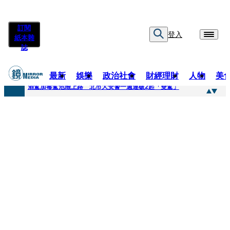
訂閱
登入
紙本雜
誌
最新
娛樂
政治社會
財經理財
人物
美
快訊
酒駕加毒駕危險上路 北市大安警一週連破2起「雙駕」
快訊
Ozone黃文廷、FEniX夏浦洋組「神隊友」 邱以太、林亭莉熱血狂奔殺青淚崩
快訊
AKIRA台北唱到一半突收兒子告白「爸爸I LOVE YOU」 驚喜林志玲同步曝光父親節「披薩蛋糕」