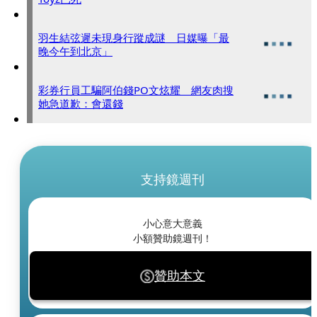
羽生結弦遲未現身行蹤成謎 日媒曝「最
晚今午到北京」
彩券行員工騙阿伯錢PO文炫耀 網友肉搜
她急道歉：會還錢
支持鏡週刊
小心意大意義
小額贊助鏡週刊！
贊助本文