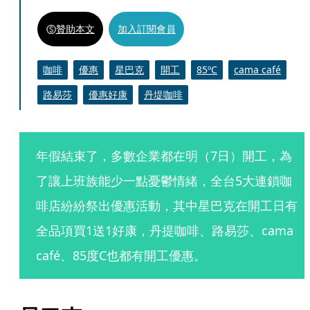
贊助本文
加入訂閱會員
咖啡
優惠
星巴克
開工
85ºC
cama café
路易莎
優惠好康
丹堤咖啡
年假結束了，多數企業都在明（7日）開工，為
了讓上班族能少一點憂鬱情緒，全台5大連鎖咖
啡店紛紛祭出優惠活動，其中星巴克在開工日有
全品項買1送1好康，丹提咖啡、路易莎、cama 
café、85度C也都有開工優惠。