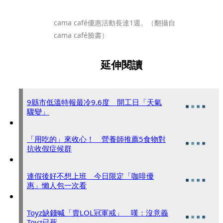
cama café優惠活動長達1週。（翻攝自
cama café臉書）
延伸閱讀
9縣市低溫特報最冷9.6度 開工日「天氣
驟變」
「用吃的」來收心！ 營養師推薦5食物對
抗收假症候群
連假後好不想上班 今日限定「咖啡優
惠」懶人包一次看
Toyz缺錢喊「賣LOL冠軍戒」 嘆：沒意義
Toyz已死