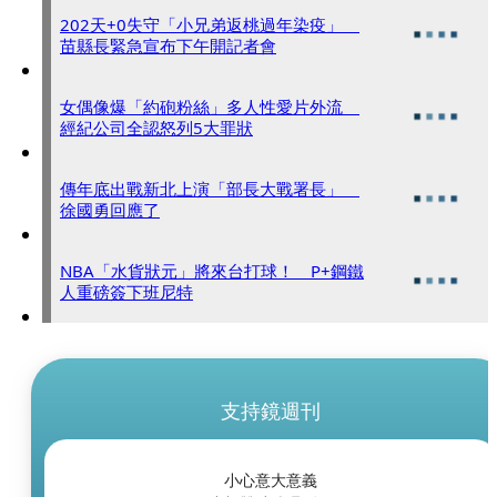
202天+0失守「小兄弟返桃過年染疫」
苗縣長緊急宣布下午開記者會
女偶像爆「約砲粉絲」多人性愛片外流
經紀公司全認怒列5大罪狀
傳年底出戰新北上演「部長大戰署長」
徐國勇回應了
NBA「水貨狀元」將來台打球！ P+鋼鐵
人重磅簽下班尼特
支持鏡週刊
小心意大意義