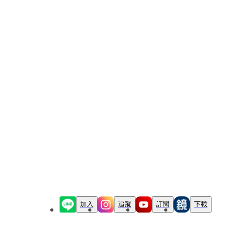
加入
追蹤
訂閱
下載