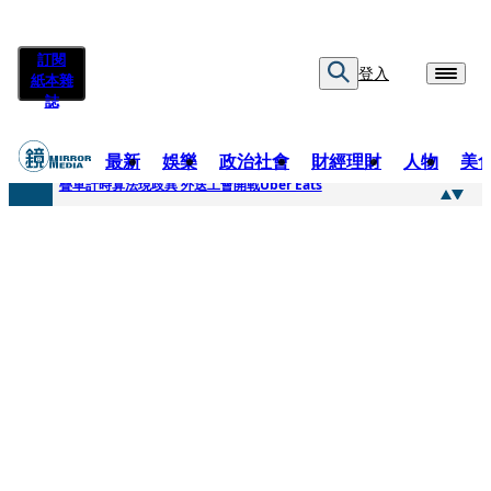
訂閱
登入
紙本雜
誌
最新
娛樂
政治社會
財經理財
人物
美
快訊
疊單計時算法現歧異 外送工會開戰Uber Eats
快訊
靚時尚／大丈夫當如是 Multifaceted Manhood
快訊
前時力黨魁表態「反對刪公視預算」 盼在野三思：改凍結處理受質疑項目