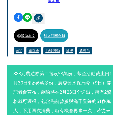
董孟航
贊助本文
加入訂閱會員
APP
農委會
抽獎活動
抽獎
農遊券
888元農遊券第二階段58萬份，截至活動截止日1
月30日剩約6萬多份，農委會水保局今（9日）開
記者會宣布，剩餘將在2月23日全送出，擁有2資
格就可獲得，包含先前曾參與滿千登錄約51多萬
人，不用再次消費，就有機會再拿一次；若從來