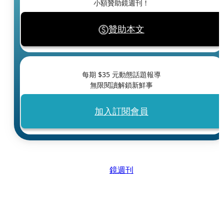
小額贊助鏡週刊！
贊助本文
每期 $
35
元動態話題報導
無限閱讀解鎖新鮮事
加入訂閱會員
鏡週刊