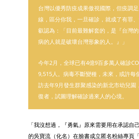
台灣以優秀防疫成果傲視國際，但疫調足
線，區分你我，一旦確診，就成了有罪、
叡認為：「目前最難解套的，是『台灣的
病的人就是破壞台灣形象的人。』」
今年2月，全球已有4億9百多萬人確診COV
9,515人。病毒不斷變種，未來，或許
訪去年9月發生群聚感染的新北市幼兒園
復者，試圖理解確診過來人的心境。
「我沒想過，『勇氣』原來需要用在承認自己
的吳寶流（化名）在臉書成立匿名粉絲專頁