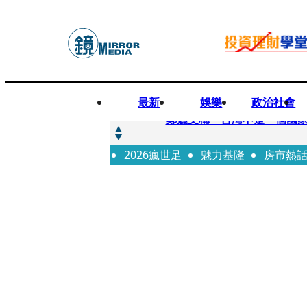
最新
娛樂
政治社會
快訊
鄭麗文稱「台灣不是一個國
2026瘋世足
快訊
魅力基隆
房市熱
質疑陳時中「若知情怎沒告
快訊
慈濟案爆金流疑點！驚見對話