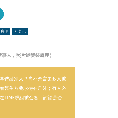
員
康復
汙名化
當事人，照片經變裝處理）
毒傳給別人？會不會害更多人被
看醫生被要求待在戶外；有人必
LINE群組被公審，討論是否