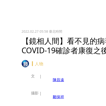
2022.02.27 05:58
臺北時間
【鏡相人間】看不見的
COVID-19確診者康復之
人物
文
陳昌遠
攝影
鄒保祥