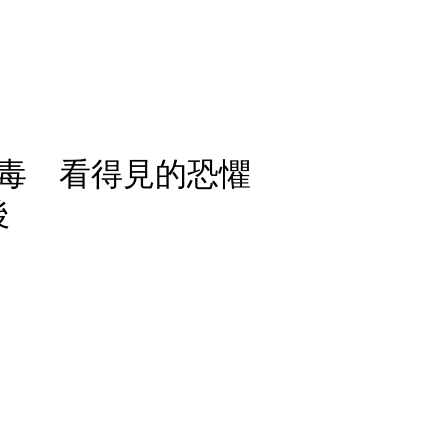
病毒 看得見的恐懼
後