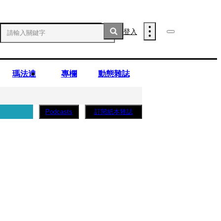
登入
瑪法達
專欄
動態雜誌
訂閱紙本雜誌
Podcasts