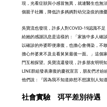
現，光看症狀與小感冒無異，就連醫生也無
個親子社團，降低許多媽媽對幼兒染疫的擔
吳寶流也發現，許多人對COVID-19認識
給她的感謝訊息是這樣的：「家族中多人確
以確診的外婆即便康復，也擔心會傳染，不
擔心外婆來不及去看舅舅最後一面。」這個
門互相探望。吳寶流還發現，許多朋友明明
LINE群組發表康復的慶祝宣言，朋友們才
他們說：『因為我不知道妳想不想讓別人知
社會實驗　弭平差別待遇