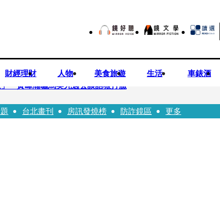
財經理財
人物
美食旅遊
生活
車錶酒
家」 黃暐瀚曬馬英九過去談話狠打臉
話題
台北畫刊
房訊發燒榜
防詐鏡區
更多
知慈濟」 陳以信批：轉移毒油案關注
「多按1個0」匯4千萬…隔月才發現 律師看傻：貧窮限制想像