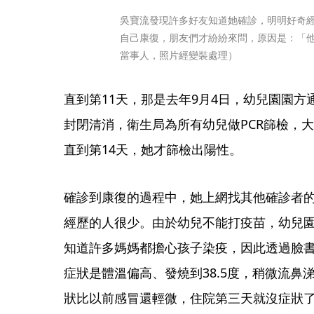
吳寶流發現許多好友知道她確診，明明好奇
自己康復，朋友們才紛紛來問，原因是：「
當事人，照片經變裝處理）
直到第11天，那是去年9月4日，幼兒園園
封閉清消，衛生局為所有幼兒做PCR篩檢，
直到第14天，她才篩檢出陽性。
確診到康復的過程中，她上網找其他確診者
經歷的人很少。由於幼兒不能打疫苗，幼兒
知道許多媽媽都擔心孩子染疫，因此透過臉
症狀是體溫偏高、發燒到38.5度，稍微流鼻
狀比以前感冒還輕微，住院第三天就沒症狀