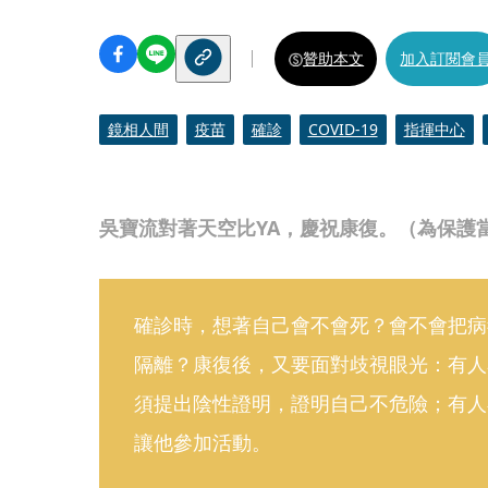
贊助本文
加入訂閱會
鏡相人間
疫苗
確診
COVID-19
指揮中心
吳寶流對著天空比YA，慶祝康復。（為保護
確診時，想著自己會不會死？會不會把病
隔離？康復後，又要面對歧視眼光：有人
須提出陰性證明，證明自己不危險；有人在
讓他參加活動。