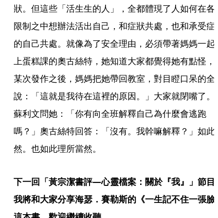
狀。但這些「活生生的人」，全都體現了人如何在各
限制之中想辦法活出自己，和症狀共處，也和承受症
的自己共處。就像為了安全理由，必須帶著媽媽一起
上蛋糕課的奧古絲特，她知道大家都覺得她有點怪，
某次發作之後，媽媽把她帶回教室，對目瞪口呆的全
說：「這就是我待在這裡的原因。」大家就閉嘴了。
蘇利文問她：「你有向全班解釋自己為什麼會逃跑
嗎？」奧古絲特回答：「沒有。我幹嘛解釋？」如此
然。也如此理所當然。
下一回「黃宗潔書評—心靈檔案：關於『我』」節目
我將和大家分享海瑟．賽勒斯的《一生記不住一張臉
這本書，歡迎繼續收聽。