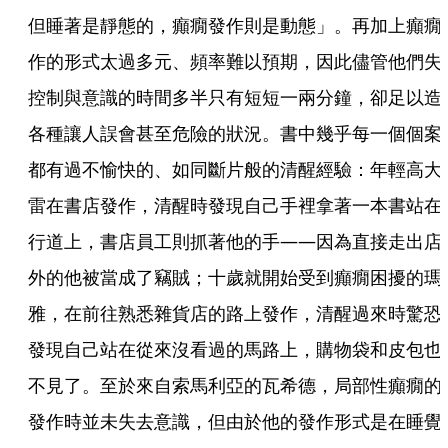
但睡著是靜態的，癲癇發作則是動態」。再加上癲癇
作的形式太過多元、頻率難以預期，因此儘管他們失
控制與意識的時間多半只有短短一兩分鐘，卻足以造
各種讓人誤會甚至危險的狀況。書中幾乎每一個個案
都有過不愉快的、如同斷片般的清醒經驗：年輕高大
雷在書店發作，清醒時發現自己手裡拿著一本書站在
行道上，書店員工則抓著他的手——因為直接走出店
外的他被當成了竊賊；十歲就開始受到癲癇困擾的瑪
雅，在前往熟悉雜貨店的路上發作，清醒過來時驚恐
發現自己站在從來沒看過的馬路上，購物袋和皮包也
不見了。至於來自索馬利亞的瓦希德，局部性癲癇的
發作時並未失去意識，但由於他的發作形式是在睡覺