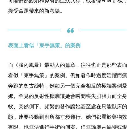
可能依然必須和原有的症狀共存，或者像H.M.那樣，
接受命運帶來的新考驗。
表面上看似「束手無策」的案例 
而《腦內風暴》最動人的篇章，往往也正是那些表面
看似「束手無策」的案例。例如發作時過度活躍而瘋
奔跑的奧古絲特，例如另一個完全相反的極端案例愛
娜。罕見的反射性癲癇讓她會瞬間喪失肌張力而全身
軟、突然倒下。頻繁的發作讓她甚至處在只能臥床的
態，連要移動到廁所都寸步難行。她們都屬於藥物效
有限、也無法進行手術的個案。但無論奧古絲特或愛