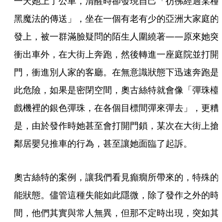
一天她上了公車，清醒時卻發現自己「彷彿經過某種
黑魔法的傳送」，坐在一個有老有少的亞洲大家庭的
發上，被一群滿臉疑問的陌生人圍繞著——原來她突
衝出車外，在大街上奔跑，然後轉進一座庭院並打開
門，衝進別人家的客廳。在無意識狀態下迅速奔跑是
此危險，如果是密閉空間，奧古絲特就會像「彈珠檯
戲機裡的銀色彈珠，在各個目標間彈來彈去」，更糟
是，由於發作時她甚至會打開門鎖，某次在大街上搶
鄰居嬰兒推車的行為，甚至讓她面臨了起訴。
奧古絲特的案例，讓我們看見癲癇所帶來的，特殊的
能狀態。儘管這種失能如此隱微，除了發作之外的時
間，他們其實與常人無異，但那不定時出現，突如其