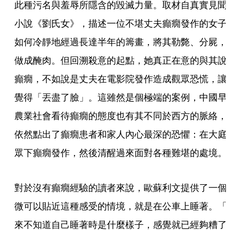
此種污名與羞辱所隱含的毀滅力量。取材自真實見聞
小說《劉氏女》，描述一位不堪丈夫癲癇發作的女子
如何冷靜地經過長達半年的籌畫，將其勒斃、分屍，
做成醃肉。但回溯殺意的起點，她真正在意的與其說
癲癇，不如說是丈夫在電影院發作造成觀眾恐慌，讓
覺得「丟盡了臉」。這雖然是個極端的案例，中國早
農業社會看待癲癇的態度也有其不同於西方的脈絡，
依然點出了癲癇患者和家人內心最深的恐懼：在大庭
眾下癲癇發作，然後清醒過來面對各種難堪的處境。
對於沒有癲癇經驗的讀者來說，歐蘇利文提供了一個
微可以貼近這種感受的情境，就是在公車上睡著。「
來不知道自己睡著時是什麼樣子，感覺就已經夠糟了