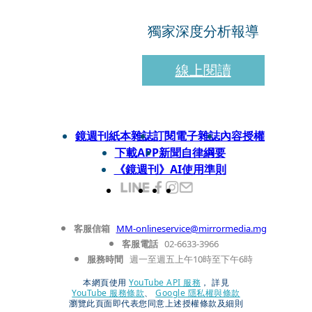
獨家深度分析報導
線上閱讀
鏡週刊紙本雜誌
訂閱電子雜誌
內容授權
下載APP
新聞自律綱要
《鏡週刊》AI使用準則
客服信箱
MM-onlineservice@mirrormedia.mg
客服電話
02-6633-3966
服務時間
週一至週五上午10時至下午6時
本網頁使用
YouTube API 服務
， 詳見
YouTube 服務條款
、
Google 隱私權與條款
瀏覽此頁面即代表您同意上述授權條款及細則