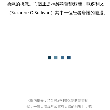
勇氣的挑戰。而這正是神經科醫師蘇珊．歐蘇利文
（Suzanne O'Sullivan）其中一位患者唐諾的遭遇。
《腦內風暴：頂尖神經科醫師剖析離奇症
狀，一窺大腦異常放電對人體的影響》，蘇