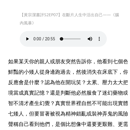
【黃宗潔書評S2EP07】在斷片人生中活出自己——《腦
內風暴》
如果某天你的親人或朋友突然告訴你，他看到七個色
鮮豔的小矮人從身邊跑過去，然後消失在床底下，你
反應會是什麼？認為他在開玩笑？太累、壓力太大把
境當成真實記憶？還是判斷他必然服食了迷幻藥物或
智不清才產生幻覺？真實世界裡自然不可能出現實體
七矮人，但要冒著被視為精神錯亂或裝神弄鬼的風險
聲稱自己看到他們，是個比想像中還要更艱難、更需