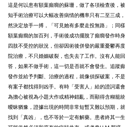
這是何以患有額葉癲癇的蘇珊，做了各項檢查後，被
知手術治療可以大幅改善病情的機率只有二至三成，
然決定放手一搏，「可見她有多麼走投無路」；同樣
額葉癲癇的加百列，手術後成功擺脫了癲癇發作時身
四肢不受控的狀況，但卻因術後併發的嚴重憂鬱再度
院治療，不只婚姻破裂，也失去了工作。沒有人能回
答，如果不做手術，這一切是否就不會發生。追蹤癲
發作並給予判斷、治療的過程，就像偵探破案，不是
有案子都找得到凶手。有時「受害人」給的證詞還會
為擔心被視為小題大作或精神錯亂，而顯得含糊籠統
曖昧猶豫，證據出現的時間非常短暫又難以預期，就
找到「真凶」，也不等於一定有解藥。患者終其一生