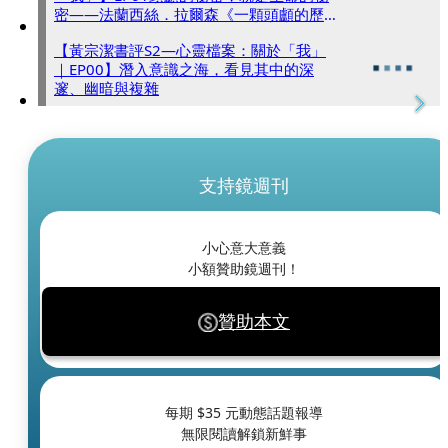
密——法蘭西絲．拉爾森《一顆頭顱的歷
史》
【黃宗潔書評S2—心靈檔案：關於「我」
｜EP00】潛入意識之海，看見其中的深
邃、幽暗與複雜
支持鏡週刊
小心意大意義
小額贊助鏡週刊！
贊助本文
每期 $
35
元動態話題報導
無限閱讀解鎖新鮮事