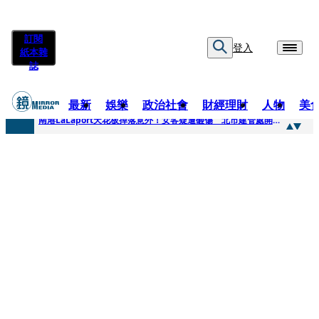
訂閱
登入
紙本雜
誌
最新
娛樂
政治社會
財經理財
人物
美
快訊
南港LaLaport天花板掉落意外！女客疑遭砸傷 北市建管處開罰30萬
快訊
川普又出招！多晶矽產品課15%關稅12月生效 經濟部回應了
快訊
美伊衝突要注意！ 台塑四寶7月營收齊揚股價抗跌