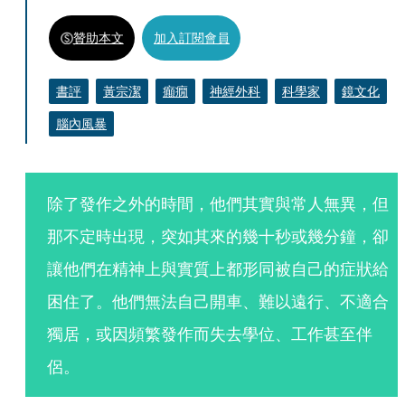
贊助本文
加入訂閱會員
書評
黃宗潔
癲癇
神經外科
科學家
鏡文化
腦內風暴
除了發作之外的時間，他們其實與常人無異，但
那不定時出現，突如其來的幾十秒或幾分鐘，卻
讓他們在精神上與實質上都形同被自己的症狀給
困住了。他們無法自己開車、難以遠行、不適合
獨居，或因頻繁發作而失去學位、工作甚至伴
侶。