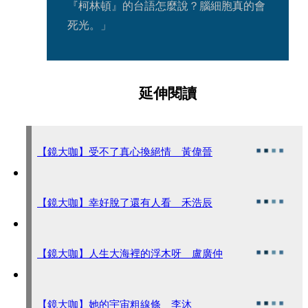
『柯林頓』的台語怎麼說？腦細胞真的會
死光。」
延伸閱讀
【鏡大咖】受不了真心換絕情 黃偉晉
【鏡大咖】幸好脫了還有人看 禾浩辰
【鏡大咖】人生大海裡的浮木呀 盧廣仲
【鏡大咖】她的宇宙粗線條 李沐