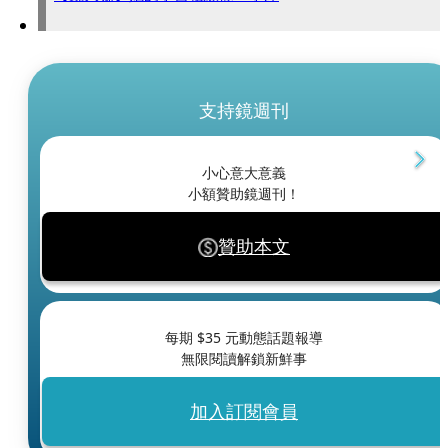
支持鏡週刊
小心意大意義
小額贊助鏡週刊！
贊助本文
每期 $
35
元動態話題報導
無限閱讀解鎖新鮮事
加入訂閱會員