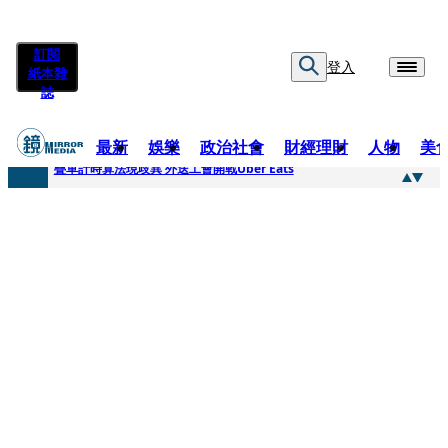
訂閱
登入
紙本雜
誌
最新
娛樂
政治社會
財經理財
人物
美
快訊
疊單計時算法現歧異 外送工會開戰Uber Eats
快訊
靚時尚／大丈夫當如是 Multifaceted Manhood
快訊
前時力黨魁表態「反對刪公視預算」 盼在野三思：改凍結處理受質疑項目