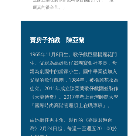
廣真的很辛苦。」
賣房子拍戲 陳亞蘭
1965年11月8日生。歌仔戲巨星楊麗花門
生。父親為高雄歌仔戲團寶銀社團長，母
親為劇團中的當家小生。國中畢業後加入
父親的歌仔戲團，1984年，被楊麗花收為
徒弟。2011年成立陳亞蘭歌仔戲團並製作
《天龍傳奇》。2017年考上台灣師範大學
「國際時尚高階管理碩士在職專班」。
由她擔任男主角、製作的《嘉慶君遊台
灣》2月24日起，每週一至週五20：00於