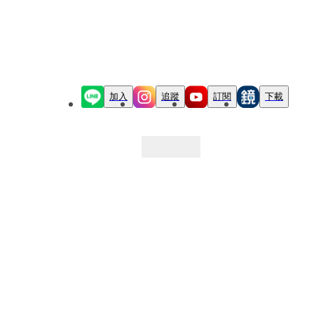
加入
追蹤
訂閱
下載
最新文章