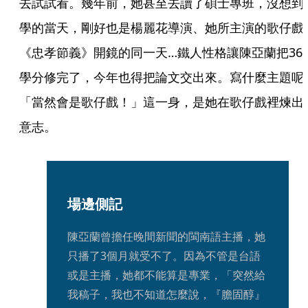
去試試看。幾年前，她甚至去讀了碩士專班，沒想到
學的當天，剛好也是楊麗花導演、她所主演的歌仔戲
《忠孝節義》開鏡的同一天…鐵人性格讓陳亞蘭把36
學分修完了，今年也得把論文交出來。寫什麼主題呢
「當然會是歌仔戲！」這一身，是她在歌仔戲裡煉出
意志。
場邊側記
陳亞蘭曾擔任晚間新聞的閩南語主播，她
只播了3個月就受不了。因為不管是台語
或是主播，她都不能算是專業，「突然給
我稿子，我也不知道怎麼說，『膽固醇』