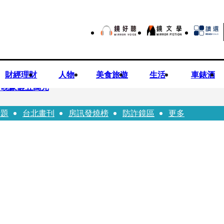
財經理財
人物
美食旅遊
生活
車錶酒
一晚豪砸五萬元
話題
台北畫刊
房訊發燒榜
防詐鏡區
更多
！被發現「陳屍同居女友住處」享年36歲 生前曾爆染毒、家暴前妻
瑩宣示無縫接軌楊文科 延續五支箭與十大交通建設