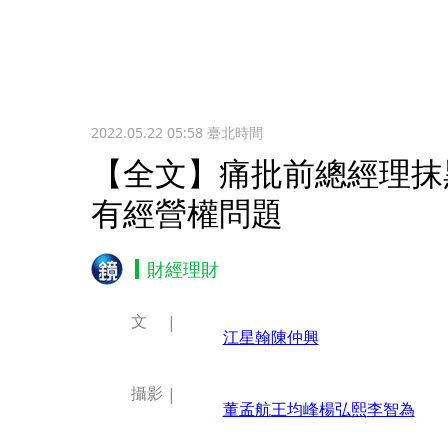
2022.05.22 05:58
臺北時間
【全文】痛批前總經理抹
有經營權問題
財經理財
文
江星翰
陳仲興
攝影
董孟航
王均峰
楊弘熙
李智為