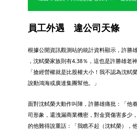
員工外遇　違公司天條
根據公開資訊觀測站的統計資料顯示，許勝雄家
，沈軾榮家族則有4.38％，這也是許勝雄老
「搶經營權就是比股權大小！我不認為沈軾
說動鴻海或廣達集團幫他。」
面對沈軾榮大動作叫陣，許勝雄痛批：「他
司形象，還洩漏商業機密，對金寶傷害多少
的他難得說重話：「我瞧不起（沈軾榮），