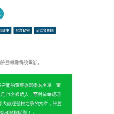
員
面故事
營業秘密
金仁寶集團
的許勝雄難得說重話。
日將召開的董事改選提名名單，董
提足11名候選人，面對前總經理
界大做經營權之爭的文章，許勝
有經營權問題！」 