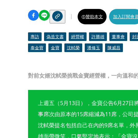
贊助本文
加入訂閱會
專訪
偽造文書
經營權
許勝雄
董事會
封
泰金寶
金寶
沈軾榮
潘修玉
陳威昌
對前女婿沈軾榮挑戰金寶經營權，一向溫和
上週五（5月13日），金寶公告6月27
事席次由原本的15席縮減為11席，公司
沈軾榮提名包括自己在內的9席名單，外
雄面帶微笑，口氣堅定地表示：「金寶沒