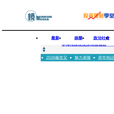
最新
娛樂
政治社會
快訊
李博翔深夜現身商務酒店 
2026瘋世足
快訊
魅力基隆
房市熱
71萬粉YouTuber驟逝
快訊
拋「雙AI」施政藍圖！徐欣