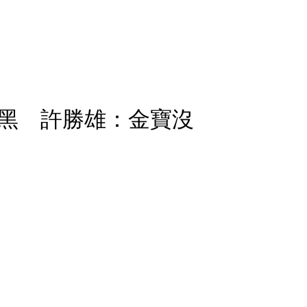
黑 許勝雄：金寶沒