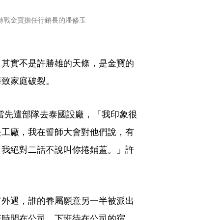
碩轉戰金寶擔任行銷長的潘修玉
，其實不是許勝雄的天條，是金寶的
導致家庭破裂。
工當先遣部隊去泰國設廠，「我印象很
是工廠，我在誓師大會對他們說，有
，我絕對二話不說叫你捲鋪蓋。」許
有外遇，誰的眷屬願意另一半被派出
班時間在公司，下班待在公司的宿