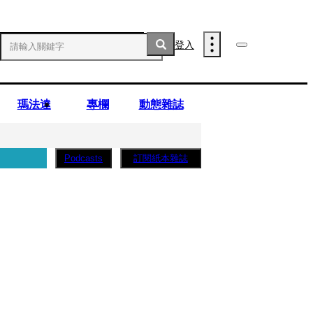
登入
瑪法達
專欄
動態雜誌
訂閱紙本雜誌
Podcasts