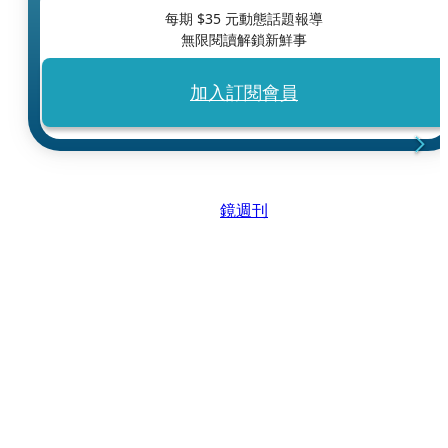
每期 $
35
元動態話題報導
無限閱讀解鎖新鮮事
加入訂閱會員
鏡週刊