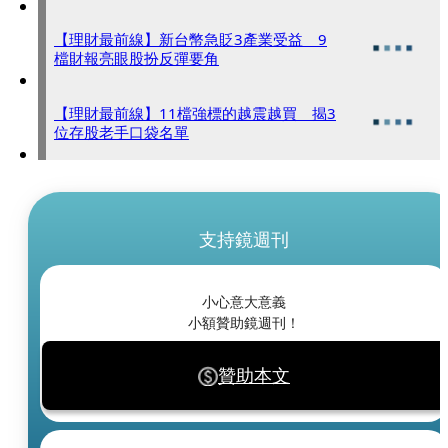
【理財最前線】新台幣急貶3產業受益 9
檔財報亮眼股扮反彈要角
【理財最前線】11檔強標的越震越買 揭3
位存股老手口袋名單
支持鏡週刊
小心意大意義
小額贊助鏡週刊！
贊助本文