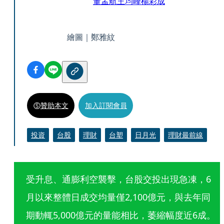
董孟航
王均峰
楊彩成
繪圖｜鄭雅紋
贊助本文
加入訂閱會員
投資
台股
理財
台塑
日月光
理財最前線
受升息、通膨利空襲擊，台股交投出現急凍，6
月以來整體日成交均量僅2,100億元，與去年同
期動輒5,000億元的量能相比，萎縮幅度近6成。