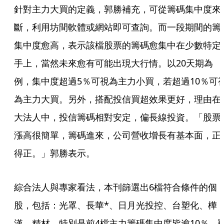
針對主力大買的定義，郭勝補充，可從籌碼集中度來
斷，利用坊間軟體或網站即可查詢。而一段期間的籌
集中度愈高，表示該檔股票的籌碼愈集中在少數特定
手上，當然未來愈有可能出現大行情。以20天期為
例，集中度超過5％可視為主力小買，若超過10％可
為主力大買。另外，搭配投信買超效果更好，理由在
大法人中，投信籌碼相對安定，偏長線投資。「股票
漲高很簡單，籌碼進來，公司營收增長有基本面，正
得正。」郭勝表示。
綜合法人與專家看法，本刊篩選出6檔符合條件的個
股，包括：光罩、長華*、日月光投控、台塑化、樺
漢、精材，特別是前4檔主力籌碼集中度皆逾10％，