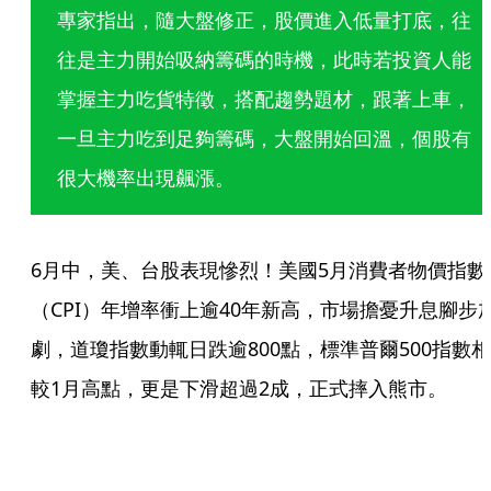
專家指出，隨大盤修正，股價進入低量打底，往
往是主力開始吸納籌碼的時機，此時若投資人能
掌握主力吃貨特徵，搭配趨勢題材，跟著上車，
一旦主力吃到足夠籌碼，大盤開始回溫，個股有
很大機率出現飆漲。
6月中，美、台股表現慘烈！美國5月消費者物價指數
（CPI）年增率衝上逾40年新高，市場擔憂升息腳步
劇，道瓊指數動輒日跌逾800點，標準普爾500指數相
較1月高點，更是下滑超過2成，正式摔入熊市。