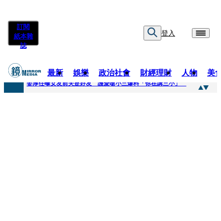
訂閱
登入
紙本雜
誌
最新
娛樂
政治社會
財經理財
人物
美
快訊
姜厚任曝女友前夫是好友 護愛嗆小三爆料「你在講三小」
快訊
劉畊宏將登《披荊斬棘》call周杰倫求救 周董「3字建議」他無奈：這不是健美比賽！
快訊
【台中戰局特輯】何欣純支持度暴增 藍營民調老劇本急救援