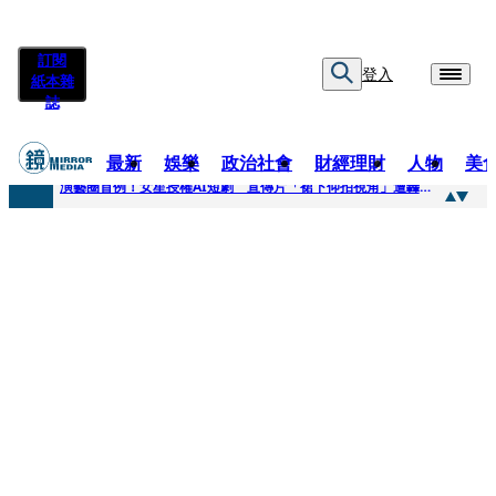
訂閱
登入
紙本雜
誌
最新
娛樂
政治社會
財經理財
人物
美
快訊
演藝圈首例！女星授權AI短劇 宣傳片「裙下仰拍視角」遭轟擦邊：自降身價
快訊
全球提升電氣化 台達電鄭平看好微電網推一站式方案
快訊
《魷魚遊戲》美版傳喊卡 現象級神劇難續宇宙