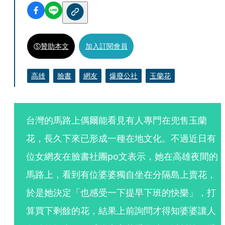
贊助本文
加入訂閱會員
高雄
臉書
網友
爆廢公社
玉蘭花
台灣的馬路上偶爾能看見有人專門在兜售玉蘭
花，長久下來已形成一種在地文化。不過近日有
位女網友在臉書社團po文表示，她在高雄夜間的
馬路上，看到有位婆婆獨自坐在分隔島上賣花，
於是她決定「也感受一下提早下班的快樂」，打
算買下剩餘的花，結果上前詢問才得知婆婆讓人