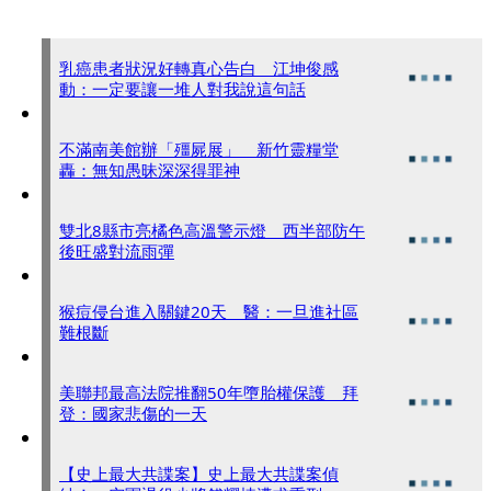
乳癌患者狀況好轉真心告白 江坤俊感
動：一定要讓一堆人對我說這句話
不滿南美館辦「殭屍展」 新竹靈糧堂
轟：無知愚昧深深得罪神
雙北8縣市亮橘色高溫警示燈 西半部防午
後旺盛對流雨彈
猴痘侵台進入關鍵20天 醫：一旦進社區
難根斷
美聯邦最高法院推翻50年墮胎權保護 拜
登：國家悲傷的一天
【史上最大共諜案】史上最大共諜案偵