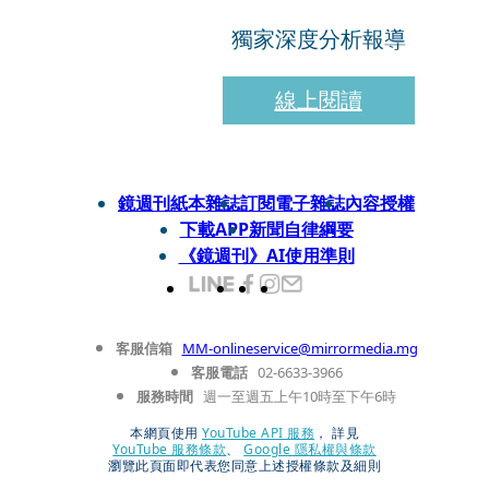
獨家深度分析報導
線上閱讀
鏡週刊紙本雜誌
訂閱電子雜誌
內容授權
下載APP
新聞自律綱要
《鏡週刊》AI使用準則
客服信箱
MM-onlineservice@mirrormedia.mg
客服電話
02-6633-3966
服務時間
週一至週五上午10時至下午6時
本網頁使用
YouTube API 服務
， 詳見
YouTube 服務條款
、
Google 隱私權與條款
瀏覽此頁面即代表您同意上述授權條款及細則