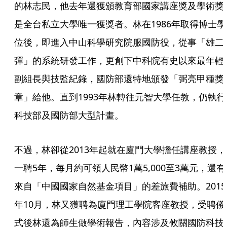
的林志民，他去年還獲頒教育部國家講座獎及學術獎
是全台私立大學唯一獲獎者。林在1986年取得博士學
位後，即進入中山科學研究院服國防役，從事「雄二
彈」的系統研發工作，更創下中科院有史以來最年輕
副組長與技監紀錄，國防部還特地頒發「弼亮甲種獎
章」給他。直到1993年林轉往元智大學任教，仍執行
科技部及國防部大型計畫。
不過，林卻從2013年起就在廈門大學擔任講座教授，
一聘5年，每月約可領人民幣1萬5,000至3萬元，還有
來自「中國國家自然基金項目」的差旅費補助。2015
年10月，林又獲聘為廈門理工學院客座教授，受聘儀
式後林還為師生做學術報告，內容涉及攸關國防科技