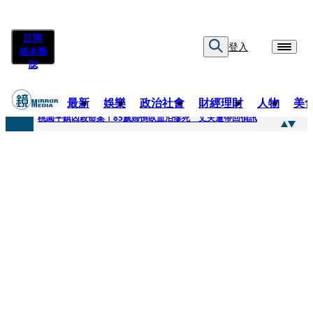
訂閱
登入
紙本雜
誌
最新
娛樂
政治社會
財經理財
人物
美
快訊
桃園平鎮凶殺命案！85歲婦倒臥血泊慘死 丈夫遭帶回偵訊
快訊
狠詐慈濟10.6億！神鬼律師陳昱瑄「親接機BNT抵台」 同框陳時中、張淑芬畫面曝光
快訊
邊看偶像邊拚韓國行 《2026 SBS歌謠大戰SUMMER》TVBS直播祭追星福利