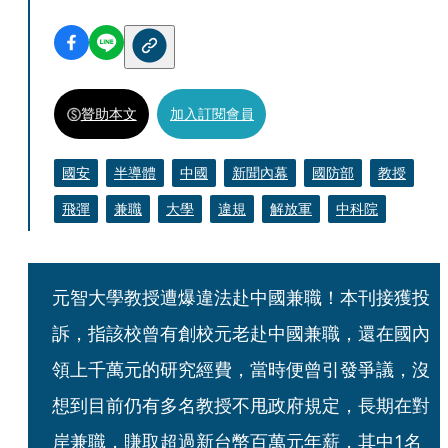
贊助本文
加入訂閱會員
國安
半導體
中國
新聞內幕
國防部
教授
飛彈
兼職
大學
違規
解放軍
中科院
元智大學教授遭爆違法赴中國兼職！本刊接獲投
訴，指該校曾有創校元老赴中國兼職，還在國內
領上千萬元的研究經費，當時便曾引發爭議，沒
想到目前仍有多名教授不甩政府規定，長期在對
岸兼職，賺取超過新台幣百萬元年薪，其中1名