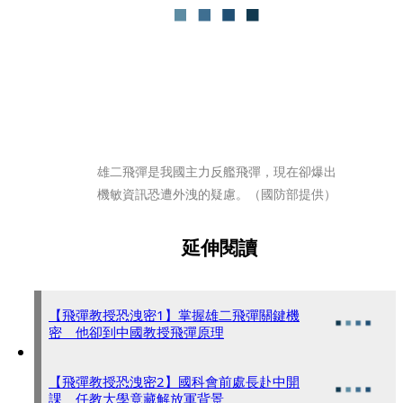
雄二飛彈是我國主力反艦飛彈，現在卻爆出
機敏資訊恐遭外洩的疑慮。（國防部提供）
延伸閱讀
【飛彈教授恐洩密1】掌握雄二飛彈關鍵機
密 他卻到中國教授飛彈原理
【飛彈教授恐洩密2】國科會前處長赴中開
課 任教大學竟藏解放軍背景