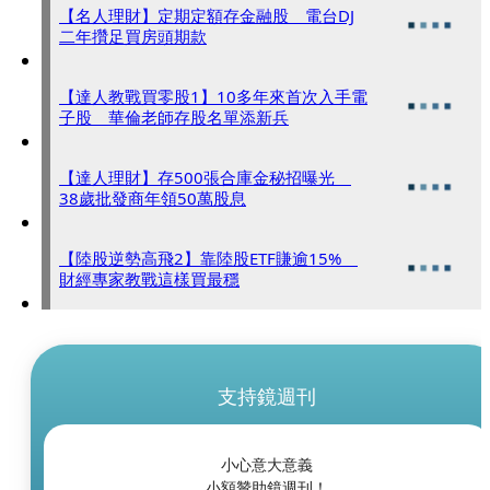
【名人理財】定期定額存金融股 電台DJ
二年攢足買房頭期款
【達人教戰買零股1】10多年來首次入手電
子股 華倫老師存股名單添新兵
【達人理財】存500張合庫金秘招曝光
38歲批發商年領50萬股息
【陸股逆勢高飛2】靠陸股ETF賺逾15%
財經專家教戰這樣買最穩
支持鏡週刊
小心意大意義
小額贊助鏡週刊！