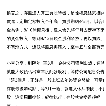
換言之，存股達人真正買股時機，是除權息結束後開
買進，定期定額投入至年底，買股期約4個月。以合
金為例，8/10除權息後，達人會先將每月固定存下來
的資金投入，等到9/13日現金股利發放，再以買跌、
不買漲方式，逢低將股息再滾入，至年底前全部買完
小車分享，到隔年1至3月，金控公司獲利出爐，這時
就能大致預估出當年度配發股利，等待公司配息公告
「這3個月，正好是一般上班族年終獎金發放，可當
存股最後加碼點，等3月一過、就進入休兵階段，不
股，這樣周而復始，紀律執行，存股就會變得很輕
鬆。」