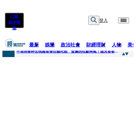
訂閱
登入
紙本雜
誌
最新
娛樂
政治社會
財經理財
人物
美
快訊
不堪病妻碎念桃園翁發狂砸死她 金屬拐杖斷兩截！媳見婆婆屍右臉全爛
快訊
廖峻中風前妻「父親節餵飯照顧」 兒曬溫馨背影感慨：不計前嫌的真愛
快訊
與AOP仲裁案二階段判斷出爐 藥華藥：財務、業務無重大影響