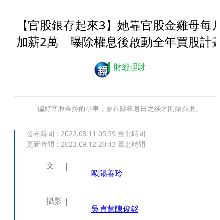
【官股銀存起來3】她靠官股金雞母每
加薪2萬 曝除權息後啟動全年買股計
財經理財
偏好官股金控的小車，會在除權息日之後才開始買股。
發布時間：
2022.08.11 05:59
臺北時間
更新時間：
2023.09.12 20:43
臺北時間
文
歐陽善玲
攝影
吳貞慧
陳俊銘