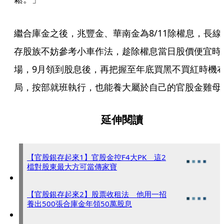
繼合庫金之後，兆豐金、華南金為8/11除權息，長線
存股族不妨參考小車作法，趁除權息當日股價便宜時
場，9月領到股息後，再把握至年底買黑不買紅時機
局，按部就班執行，也能養大屬於自己的官股金雞母
延伸閱讀
【官股銀存起來1】官股金控F4大PK 這2
檔對股東最大方可當傳家寶
【官股銀存起來2】股票收租法 他用一招
養出500張合庫金年領50萬股息