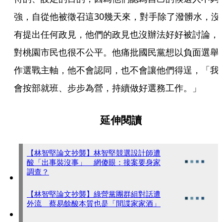
強，自從他被徵召這30幾天來，對手除了潑髒水，沒
有提出任何政見，他們的政見也沒辦法好好被討論，
對桃園市民也很不公平。他痛批國民黨想以負面選舉
作選戰主軸，他不會認同，也不會讓他們得逞，「我
會按部就班、步步為營，持續做好選務工作。」
延伸閱讀
【林智堅論文抄襲】林智堅競選設計師遭
酸「出事裝沒事」 網傻眼：接案要身家
調查？
【林智堅論文抄襲】綠營黨團群組對話遭
外流 蔡易餘酸本質也是「間諜家家酒」