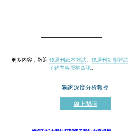
更多內容，歡迎
鏡週刊紙本雜誌
、
鏡週刊動態雜誌
了解內容授權資訊
。
獨家深度分析報導
線上閱讀