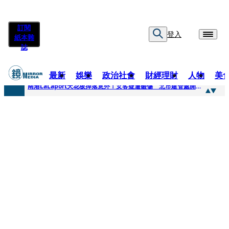
訂閱
登入
紙本雜
誌
最新
娛樂
政治社會
財經理財
人物
美
快訊
南港LaLaport天花板掉落意外！女客疑遭砸傷 北市建管處開罰30萬
快訊
川普又出招！多晶矽產品課15%關稅12月生效 經濟部回應了
快訊
美伊衝突要注意！ 台塑四寶7月營收齊揚股價抗跌