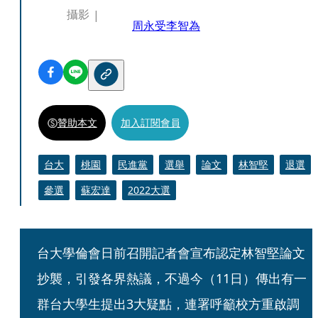
攝影
周永受
李智為
贊助本文
加入訂閱會員
台大
桃園
民進黨
選舉
論文
林智堅
退選
參選
蘇宏達
2022大選
台大學倫會日前召開記者會宣布認定林智堅論文
抄襲，引發各界熱議，不過今（11日）傳出有一
群台大學生提出3大疑點，連署呼籲校方重啟調