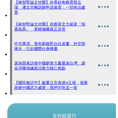
【林智堅論文抄襲】外界好奇教育部立
場 潘文忠曝訴願申請進度：一切依法處
置
【林智堅論文抄襲】批蔡英文力挺是「指
鹿為馬」 黃暐瀚曝真正含意
中共軍演、發布新版對台白皮書 外交部
痛斥：引起國際社會唾棄
裴洛西來訪後中國窮盡力量霸凌台灣 謝
金河曝地緣政治角力核心焦點
【國民黨訪中】籲夏立言表達4立場 張善
政嗆中國武力威脅：我們不吃這一套
支持鏡週刊