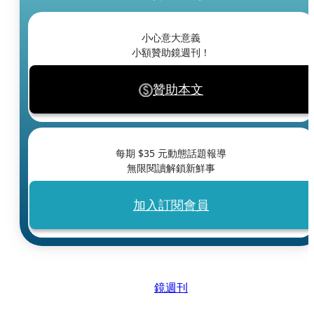
小心意大意義
小額贊助鏡週刊！
贊助本文
每期 $
35
元動態話題報導
無限閱讀解鎖新鮮事
加入訂閱會員
鏡週刊