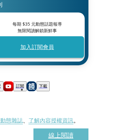
刊
每期 $
35
元動態話題報導
無限閱讀解鎖新鮮事
加入訂閱會員
蹤
訂閱
下載
刊動態雜誌
、
了解內容授權資訊
。
線上閱讀