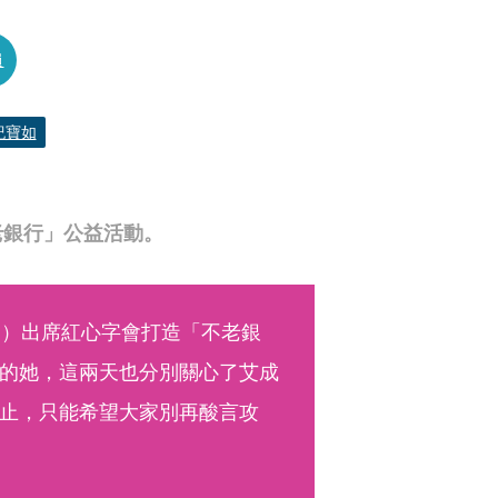
員
紀寶如
老銀行」公益活動。
日）出席紅心字會打造「不老銀
的她，這兩天也分別關心了艾成
止，只能希望大家別再酸言攻