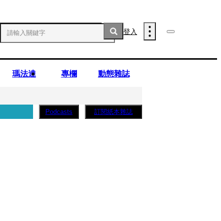
登入
瑪法達
專欄
動態雜誌
訂閱紙本雜誌
Podcasts