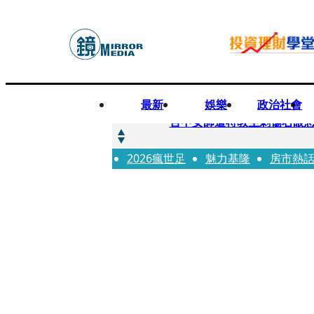
最新
娛樂
政治社會
快訊
台中女師遭特教生刺傷右眼
2026瘋世足
快訊
魅力基隆
房市熱
新聞傳真／男同事追求不成
快訊
財經時事／郭台銘首樁個人投