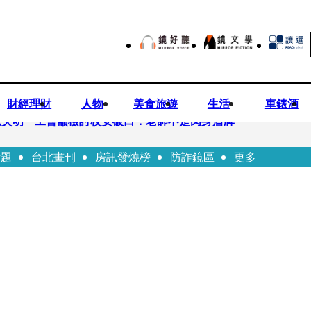
財經理財
人物
美食旅遊
生活
車錶酒
恐失明 工會籲檢討校安破口：老師不是肉身盾牌
話題
台北畫刊
房訊發燒榜
防詐鏡區
更多
跟騷偷拍 台中女師控校方霸凌成幫凶
資登創新板 永悅健康搶當亞洲AI健康第一股