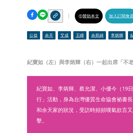
贊助本文
加入訂閱會
公益
余天
艾成
王瞳
余苑綺
李炳輝
紀寶如（左）與李炳輝（右）一起出席「不
紀寶如、李炳輝、蔡允潔、小優今（19
行」活動，身為台灣優質生命協會祕書長
和余天家的狀況，受訪時頻頻嘆氣欲言又
擊。