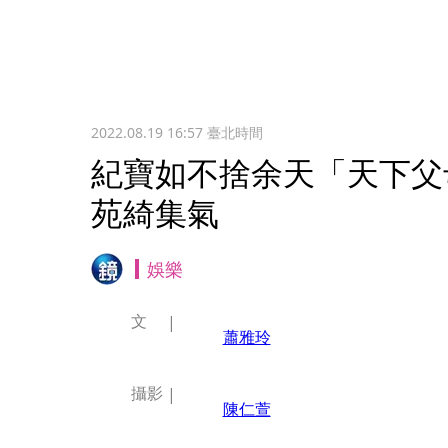
2022.08.19 16:57
臺北時間
紀寶如不捨余天「天下父
苑綺集氣
娛樂
文
蕭雅玲
攝影
陳仁萱