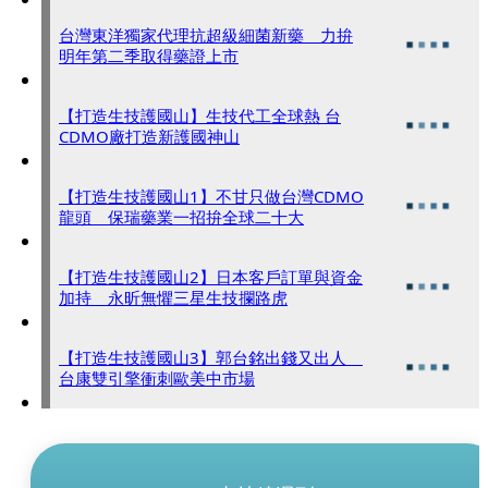
台灣東洋獨家代理抗超級細菌新藥 力拚
明年第二季取得藥證上市
【打造生技護國山】生技代工全球熱 台
CDMO廠打造新護國神山
【打造生技護國山1】不甘只做台灣CDMO
龍頭 保瑞藥業一招拚全球二十大
【打造生技護國山2】日本客戶訂單與資金
加持 永昕無懼三星生技攔路虎
【打造生技護國山3】郭台銘出錢又出人
台康雙引擎衝刺歐美中市場