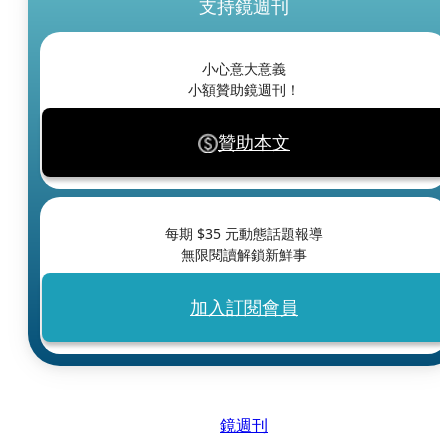
支持鏡週刊
小心意大意義
小額贊助鏡週刊！
贊助本文
每期 $
35
元動態話題報導
無限閱讀解鎖新鮮事
加入訂閱會員
鏡週刊