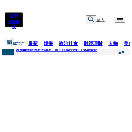
訂閱
登入
紙本雜
誌
最新
娛樂
政治社會
財經理財
人物
美
快訊
凌晨曬懷念照惹哭網友 米可白感性告白：媽媽愛妳
快訊
酸民質疑民進黨「是不是有她裸照？」 黃智賢3點回嗆獲網友讚爆
快訊
姜厚任「老牛找到嫩草」再談小24歲女友 揭七世情緣駁拐坑、暈船破財