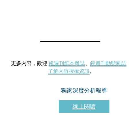
更多內容，歡迎
鏡週刊紙本雜誌
、
鏡週刊動態雜誌
了解內容授權資訊
。
獨家深度分析報導
線上閱讀