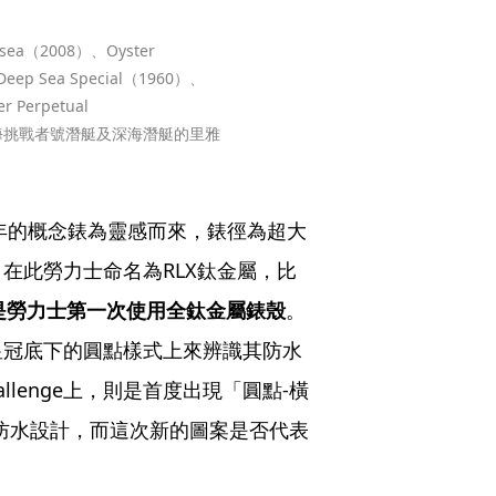
sea（2008）、Oyster 
Deep Sea Special（1960）、
 Perpetual 
：深海挑戰者號潛艇及深海潛艇的里雅
2012年的概念錶為靈感而來，錶徑為超大
在此勞力士命名為RLX鈦金屬，比
是勞力士第一次使用全鈦金屬錶殼
。
皇冠底下的圓點樣式上來辨識其防水
allenge上，則是首度出現「圓點-橫
防水設計，而這次新的圖案是否代表