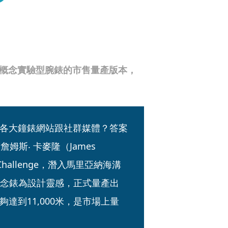
012年概念實驗型腕錶的市售量產版本，
各大鐘錶網站跟社群媒體？答案
斯‧ 卡麥隆（James 
Challenge，潛入馬里亞納海溝
此概念錶為設計靈感，正式量產出
度能夠達到11,000米，是市場上量