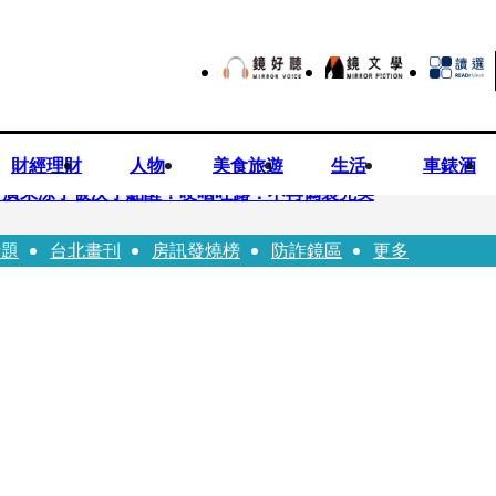
財經理財
人物
美食旅遊
生活
車錶酒
 廣末涼子被次子點醒！哽咽吐露：不再偽裝完美
話題
台北畫刊
房訊發燒榜
防詐鏡區
更多
優當工程師 接單「網站製作」
逝！13愛犬伴屍多日未啃食 忠犬挨餓「死守遺體」警戒護主惹淚