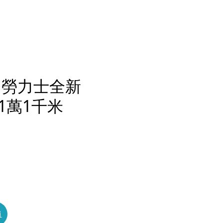
！勞力士全新
深潛1萬1千米
員