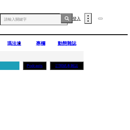
登入
瑪法達
專欄
動態雜誌
訂閱紙本雜誌
Podcasts