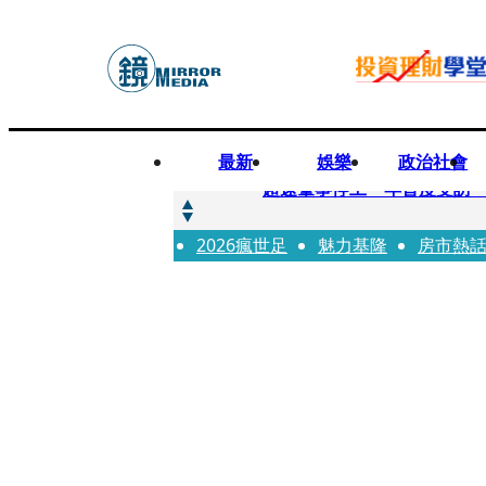
最新
娛樂
政治社會
快訊
超速肇事停工一年首度受訪
2026瘋世足
快訊
魅力基隆
房市熱
暗黑界轉戰科技圈！前AV女
快訊
鼻酸畫面曝...獨居飼主猝