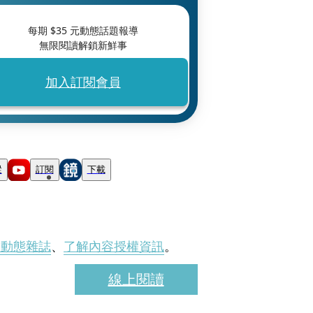
每期 $
35
元動態話題報導
無限閱讀解鎖新鮮事
加入訂閱會員
蹤
訂閱
下載
刊動態雜誌
、
了解內容授權資訊
。
線上閱讀