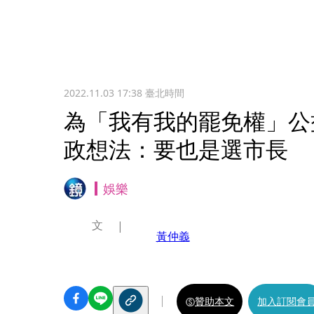
2022.11.03 17:38
臺北時間
為「我有我的罷免權」公
政想法：要也是選市長
娛樂
文
黃仲義
贊助本文
加入訂閱會