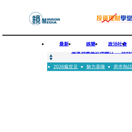
最新
娛樂
政治社會
快訊
邊看偶像邊拚韓國行 《2026
2026瘋世足
快訊
魅力基隆
房市熱
代誌大條火急跳船？ 宏碁派
快訊
一句「請回去坐好」 特教生