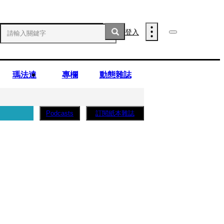
登入
瑪法達
專欄
動態雜誌
訂閱紙本雜誌
Podcasts