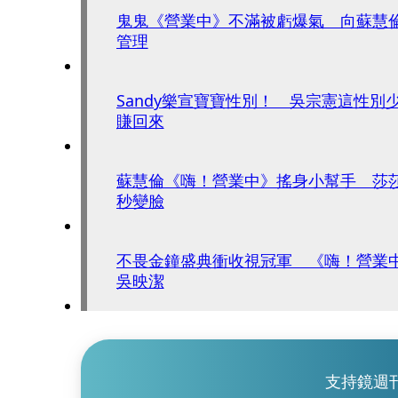
鬼鬼《營業中》不滿被虧爆氣 向蘇慧
管理
Sandy樂宣寶寶性別！ 吳宗憲這性別少
賺回來
蘇慧倫《嗨！營業中》搖身小幫手 莎
秒變臉
不畏金鐘盛典衝收視冠軍 《嗨！營業
吳映潔
支持鏡週