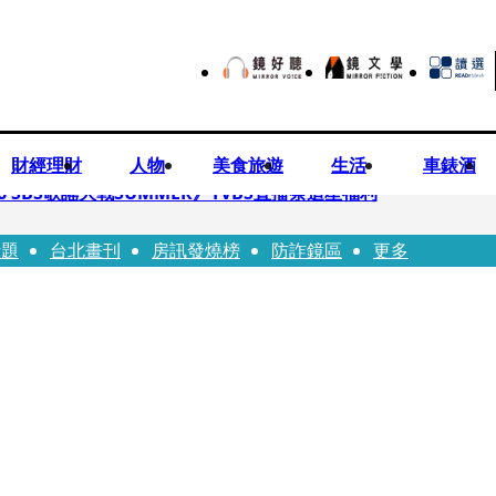
財經理財
人物
美食旅遊
生活
車錶酒
 SBS歌謠大戰SUMMER》TVBS直播祭追星福利
話題
台北畫刊
房訊發燒榜
防詐鏡區
更多
任李文詳接掌兆基屋管2天就喊撤出！
持斷掃把戳女代課老師眼睛大失血近失明