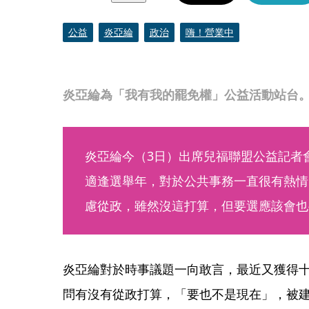
公益
炎亞綸
政治
嗨！營業中
炎亞綸為「我有我的罷免權」公益活動站台
炎亞綸今（3日）出席兒福聯盟公益記者
適逢選舉年，對於公共事務一直很有熱情
慮從政，雖然沒這打算，但要選應該會也
炎亞綸對於時事議題一向敢言，最近又獲得
問有沒有從政打算，「要也不是現在」，被