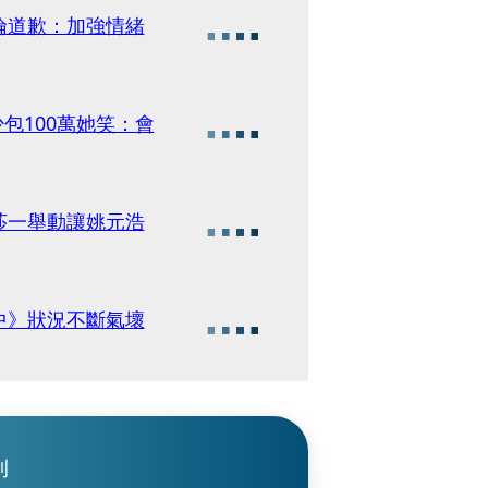
倫道歉：加強情緒
包100萬她笑：會
莎一舉動讓姚元浩
中》狀況不斷氣壞
刊