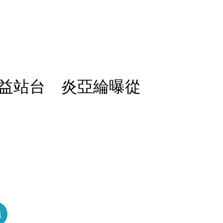
益站台 炎亞綸曝從
員