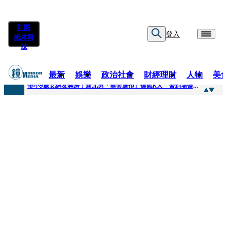
訂閱
登入
紙本雜
誌
最新
娛樂
政治社會
財經理財
人物
美
快訊
帶小9歲女網友開房！新北男「無套遭拒」爆氣K人 警到場傻眼搜到手銬、改造槍
快訊
natori再訪台北人氣爆棚 〈Overdose〉一響全場尖叫「I Love You Taipei」
快訊
42歲情色片女星宣布閃嫁「前職棒投手」！ 她甜讚老公「投球速度快」：擄獲我的心