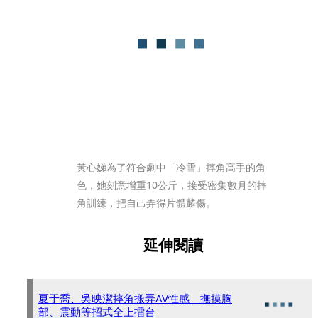
黃心娣為了符合劇中「冷雪」摔角高手的角
色，她刻意增重10公斤，接受密集數月的摔
角訓練，把自己弄得片體麟傷。
延伸閱讀
夏于喬、吳映潔摔角搬弄AV性感 撫摸胸
部、震動等招式全上擂台