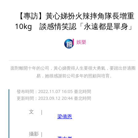
【專訪】黃心娣扮火辣摔角隊長增重
10kg 談感情笑認「永遠都是單身」
娛樂
面對離開十年的公司，黃心娣覺得人生要很大勇氣，要踏出舒適圈
易，她很感謝前公司多年的照顧與培育。
發布時間：
2022.11.07 16:05
臺北時間
更新時間：
2023.09.12 20:44
臺北時間
文
梁僑恩
攝影