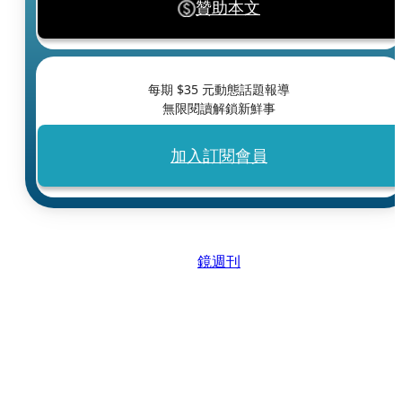
贊助本文
每期 $
35
元動態話題報導
無限閱讀解鎖新鮮事
加入訂閱會員
鏡週刊