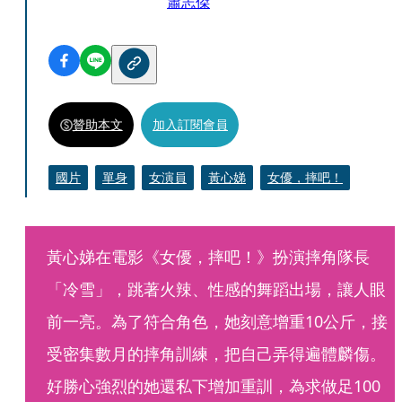
蕭志傑
贊助本文
加入訂閱會員
國片
單身
女演員
黃心娣
女優，摔吧！
黃心娣在電影《女優，摔吧！》扮演摔角隊長
「冷雪」，跳著火辣、性感的舞蹈出場，讓人眼
前一亮。為了符合角色，她刻意增重10公斤，接
受密集數月的摔角訓練，把自己弄得遍體麟傷。
好勝心強烈的她還私下增加重訓，為求做足100