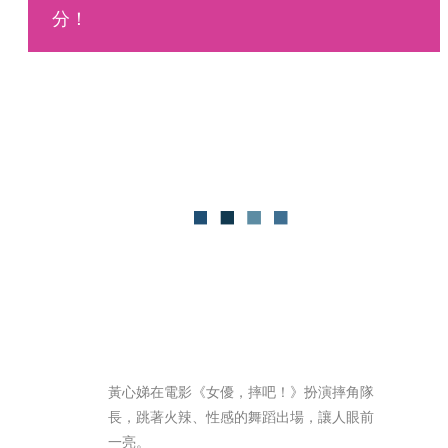
分！  
黃心娣在電影《女優，摔吧！》扮演摔角隊
長，跳著火辣、性感的舞蹈出場，讓人眼前
一亮。