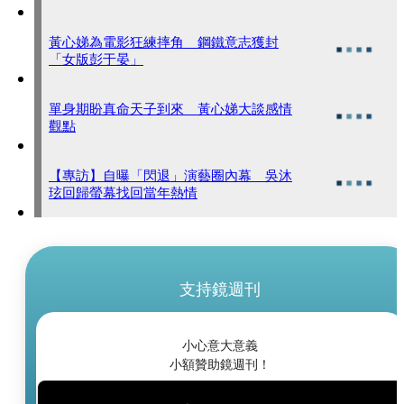
黃心娣為電影狂練摔角 鋼鐵意志獲封
「女版彭于晏」
單身期盼真命天子到來 黃心娣大談感情
觀點
【專訪】自曝「閃退」演藝圈內幕 吳沐
玹回歸螢幕找回當年熱情
支持鏡週刊
小心意大意義
小額贊助鏡週刊！