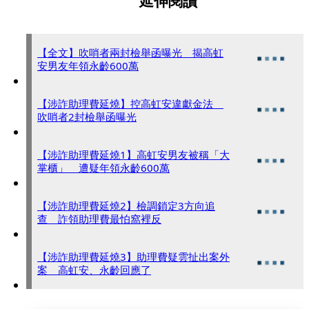
延伸閱讀
【全文】吹哨者兩封檢舉函曝光 揭高虹
安男友年領永齡600萬
【涉詐助理費延燒】控高虹安違獻金法
吹哨者2封檢舉函曝光
【涉詐助理費延燒1】高虹安男友被稱「大
掌櫃」 遭疑年領永齡600萬
【涉詐助理費延燒2】檢調鎖定3方向追
查 詐領助理費最怕窩裡反
【涉詐助理費延燒3】助理費疑雲扯出案外
案 高虹安、永齡回應了