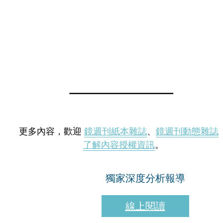
更多內容，歡迎
鏡週刊紙本雜誌
、
鏡週刊動態雜誌
了解內容授權資訊
。
獨家深度分析報導
線上閱讀