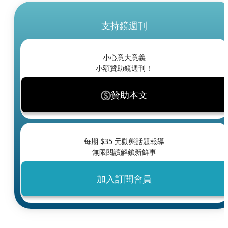
支持鏡週刊
小心意大意義
小額贊助鏡週刊！
贊助本文
每期 $
35
元動態話題報導
無限閱讀解鎖新鮮事
加入訂閱會員