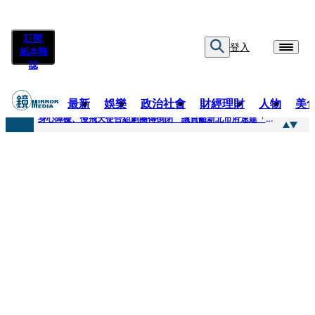
訂閱
登入
紙本雜
誌
最新
娛樂
政治社會
財經理財
人物
美
快訊
身心障礙、慢飛天使合組劇團傳倒閉 議員籲新北市府速建「文化藝術急難協助專案」
快訊
兆基風暴延燒／三百人擬提國賠？金額達14億 自救會提三大訴求
快訊
擊敗金像影帝梁家輝 易烊千璽《小小的我》再稱帝 25歲集齊金雞百花雙料紀錄