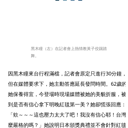
黑木瞳（左）在記者會上熱情教黃子佼踢踏
舞。
因黑木瞳來台行程滿檔，記者會原定只進行30分鐘，
但在媒體要求下，她主動答應延長發問時間。62歲的
她保養得宜，今登場時現場媒體被她的美貌折服，被
到是否有信心拿下明晚紅毯第一美？她卻慌張回應：
「欸～～～這也壓力太大了吧！我沒有信心耶！台灣
麼嚴格的嗎？」她說明日本頒獎典禮並不會針對紅毯