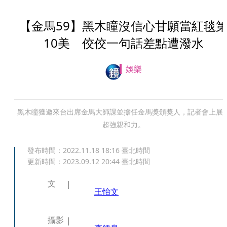
【金馬59】黑木瞳沒信心甘願當紅毯
10美 佼佼一句話差點遭潑水
娛樂
黑木瞳獲邀來台出席金馬大師課並擔任金馬獎頒獎人，記者會上展
超強親和力。
發布時間：
2022.11.18 18:16
臺北時間
更新時間：
2023.09.12 20:44
臺北時間
文
王怡文
攝影