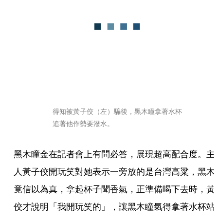
得知被黃子佼（左）騙後，黑木瞳拿著水杯
追著他作勢要潑水。
黑木瞳金在記者會上有問必答，展現超高配合度。主
人黃子佼開玩笑對她表示一旁放的是台灣高粱，黑木
竟信以為真，拿起杯子聞香氣，正準備喝下去時，黃
佼才說明「我開玩笑的」，讓黑木瞳氣得拿著水杯站