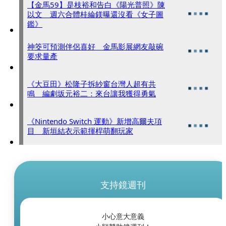
【金馬59】是枝裕和告白《陽光普照》陳
以文 週六合體桂綸鎂曝還沒看《女子圖
鑑》
神筊可預測伴侶喜好 金馬影展網友敲碗
要求量產
《大豆田》松隆子拆紗窗台灣人超有共
鳴 編劇坂元裕二：來台讓我獲得勇氣
《Nintendo Switch 運動》新增高爾夫項
目 新垣結衣示範揮桿萌翻玩家
支持鏡週刊
小心意大意義