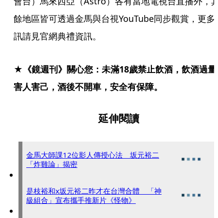
會台）馬來西亞（Astro）各有當地電視台直播外，
餘地區皆可透過金馬與台視YouTube同步觀賞，更多
訊請見官網典禮資訊。
★《鏡週刊》關心您：未滿18歲禁止飲酒，飲酒過量
害人害己，酒後不開車，安全有保障。
延伸閱讀
金馬大師課12位影人傳授心法 坂元裕二
「炸雞論」揭密
是枝裕和x坂元裕二昨才在台灣合體 「神
級組合」宣布攜手推新片《怪物》