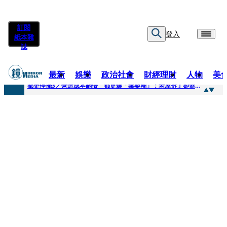
訂閱
登入
紙本雜
誌
最新
娛樂
政治社會
財經理財
人物
美
快訊
都更停擺3／營造成本翻倍 都更爆「棄嬰潮」：老屋拆了卻蓋不下去
快訊
SWAROVSKI把愛繫成一個蝴蝶結 七夕推出大中華區特別款
快訊
車內強吻女藝人「知名經紀人身分曝光」 硬辯「又沒伸舌頭」！法官判決書罕見批噁心