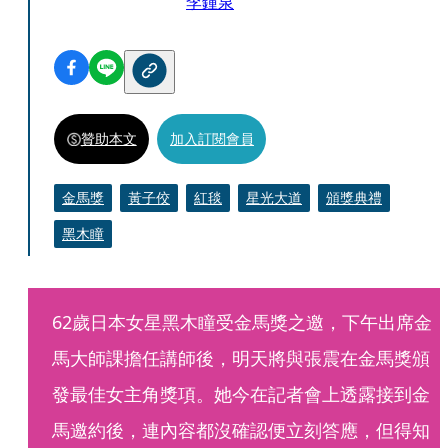
李鍾泉
贊助本文
加入訂閱會員
金馬獎
黃子佼
紅毯
星光大道
頒獎典禮
黑木瞳
62歲日本女星黑木瞳受金馬獎之邀，下午出席金
馬大師課擔任講師後，明天將與張震在金馬獎頒
發最佳女主角獎項。她今在記者會上透露接到金
馬邀約後，連內容都沒確認便立刻答應，但得知