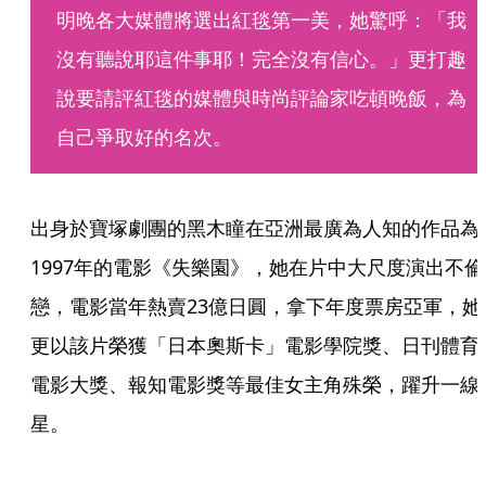
明晚各大媒體將選出紅毯第一美，她驚呼：「我
沒有聽說耶這件事耶！完全沒有信心。」更打趣
說要請評紅毯的媒體與時尚評論家吃頓晚飯，為
自己爭取好的名次。
出身於寶塚劇團的黑木瞳在亞洲最廣為人知的作品為
1997年的電影《失樂園》，她在片中大尺度演出不倫
戀，電影當年熱賣23億日圓，拿下年度票房亞軍，她
更以該片榮獲「日本奧斯卡」電影學院獎、日刊體育
電影大獎、報知電影獎等最佳女主角殊榮，躍升一線
星。