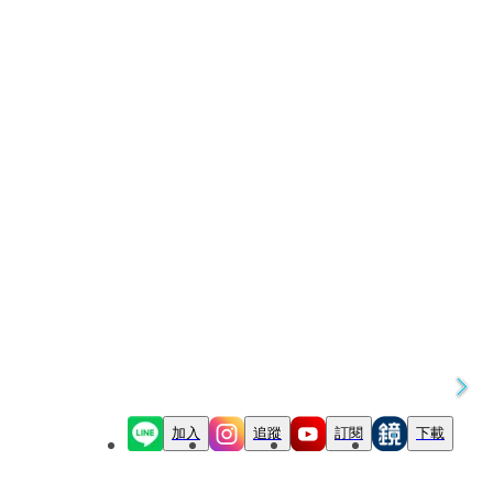
加入
追蹤
訂閱
下載