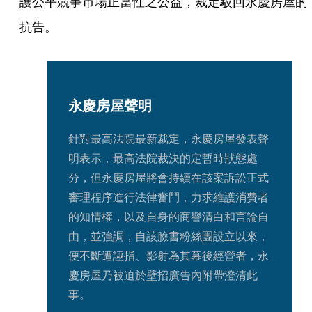
護公平競爭市場正當性之公益，裁定駁回永慶房屋的
抗告。
永慶房屋聲明
針對最高法院最新裁定，永慶房屋發表聲
明表示，最高法院裁決的定暫時狀態處
分，但永慶房屋將會持續在該案訴訟正式
審理程序進行法律奮鬥，力求維護消費者
的知情權，以及自身的商譽清白和言論自
由，並強調，自該臉書粉絲團設立以來，
便不斷遭誣指、影射為其幕後經營者，永
慶房屋乃被迫於壁招廣告內附帶澄清此
事。