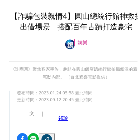
【詐騙包裝親情4】圓山總統行館神救
出借場景 搭配百年古蹟打造豪宅
娛樂
《詐團圓》聚焦客家望族，劇組在圓山飯店總統行館拍攝氣派的豪
宅邸內部。 （台北双喜電影提供）
發布時間：
2023.01.24 05:58
臺北時間
更新時間：
2023.09.12 20:45
臺北時間
文
祁玲