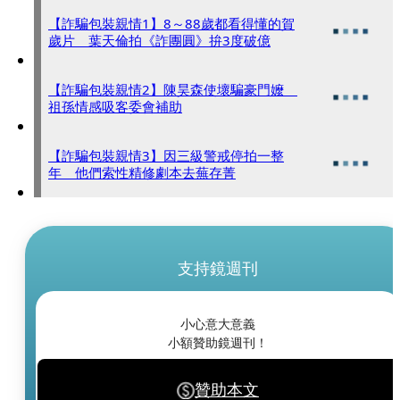
【詐騙包裝親情1】8～88歲都看得懂的賀
歲片 葉天倫拍《詐團圓》拚3度破億
【詐騙包裝親情2】陳昊森使壞騙豪門嬤
祖孫情感吸客委會補助
【詐騙包裝親情3】因三級警戒停拍一整
年 他們索性精修劇本去蕪存菁
支持鏡週刊
小心意大意義
小額贊助鏡週刊！
贊助本文