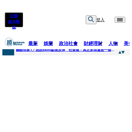
訂閱
登入
紙本雜
誌
最新
娛樂
政治社會
財經理財
人物
美
快訊
錢鏡你家1／急跌8800點後反彈 杜金龍：真正多頭還差一個訊號
快訊
鏡大咖／一起往好命路出發 唐綺陽
快訊
台中國一特教生暑輔失控！折斷掃把刺傷老師 女老師眼球重創恐失明