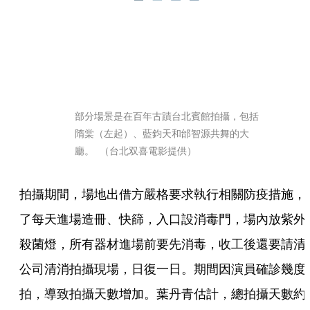
部分場景是在百年古蹟台北賓館拍攝，包括
隋棠（左起）、藍鈞天和邰智源共舞的大
廳。  （台北双喜電影提供）
拍攝期間，場地出借方嚴格要求執行相關防疫措施，
了每天進場造冊、快篩，入口設消毒門，場內放紫外
殺菌燈，所有器材進場前要先消毒，收工後還要請清
公司清消拍攝現場，日復一日。期間因演員確診幾度
拍，導致拍攝天數增加。葉丹青估計，總拍攝天數約