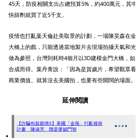
45天，防疫相關支出占總預算5%，約400萬元，其中
快篩劑就買了近5千支。
疫情也打亂葉天倫赴美取景的計劃，一場陳昊森在金
大橋上的戲，只能透過當地製片去現場拍攝天氣和光
做為參照，台灣則耗時4個月以3D建模金門大橋，如
合成而得。葉丹青說：「因為是賀歲片，希望觀眾看
商業價值。就算沒去美國拍，也要有些開闊的場面。
延伸閱讀
【詐騙包裝親情5】美國「金孫」打亂接班
計畫 陳淑芳、隋棠婆媳鬥智