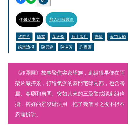
贊助本文
加入訂閱會員
賀歲片
隋棠
葉天倫
圓山飯店
疫情
金門大橋
娛樂透視
陳昊森
陳淑芳
詐團圓
《詐團圓》故事聚焦客家望族，劇組很早便在阿
榮片廠搭景，打造氣派的豪門宅邸內部，包含餐
廳、客廳和房間。突如其來的三級警戒讓劇組停
擺，搭好的景沒辦法用，拖了幾個月之後不得不
忍痛拆除。