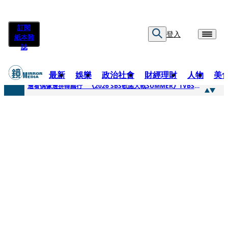
訂閱
登入
紙本雜
誌
最新
娛樂
政治社會
財經理財
人物
美
快訊
邊看偶像邊拚韓國行 《2026 SBS歌謠大戰SUMMER》TVBS直播祭追星福利
快訊
代誌大條火急跳船？ 宏碁派任李文詳接掌兆基屋管2天就喊撤出！
快訊
一句「請回去坐好」 特教生持斷掃把戳女代課老師眼睛大失血近失明