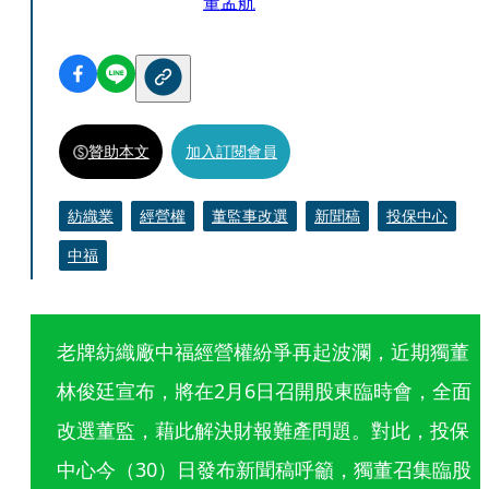
董孟航
贊助本文
加入訂閱會員
紡織業
經營權
董監事改選
新聞稿
投保中心
中福
老牌紡織廠中福經營權紛爭再起波瀾，近期獨董
林俊廷宣布，將在2月6日召開股東臨時會，全面
改選董監，藉此解決財報難產問題。對此，投保
中心今（30）日發布新聞稿呼籲，獨董召集臨股