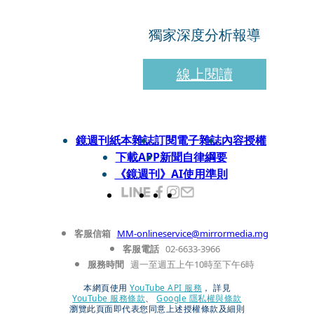
獨家深度分析報導
線上閱讀
鏡週刊紙本雜誌
訂閱電子雜誌
內容授權
下載APP
新聞自律綱要
《鏡週刊》AI使用準則
客服信箱
MM-onlineservice@mirrormedia.mg
客服電話
02-6633-3966
服務時間
週一至週五上午10時至下午6時
本網頁使用
YouTube API 服務
， 詳見
YouTube 服務條款
、
Google 隱私權與條款
瀏覽此頁面即代表您同意上述授權條款及細則