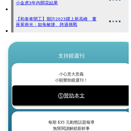
小金虎3年內開花結果
【和泰車開工】期許2023躍上新高峰 董
座黃南光：如兔敏捷、跨過挑戰
支持鏡週刊
小心意大意義
小額贊助鏡週刊！
贊助本文
每期 $
35
元動態話題報導
無限閱讀解鎖新鮮事