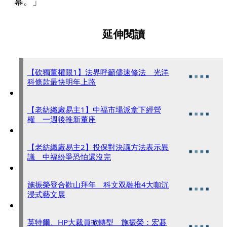
幕。」
延伸閱讀
【砍獨董權限1】法界呼籲儘速修法 光洋
科條款最快明年上路
【老紡織廠易主1】中福市場派拿下經營
權 一週後推新董座
【老紡織廠易主2】投保對決議方法表示異
議 中福紛爭恐怕還沒完
施振榮登合歡山拜年 科文双融推4大咖沉
浸式藝文展
英特爾、HP大裁員掀轉型 施振榮：宏碁