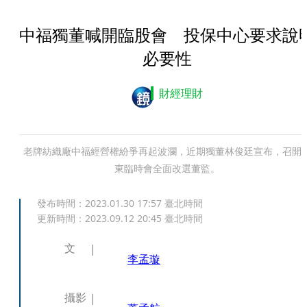
中福獨董喊開臨股會 投保中心要求說
必要性
財經理財
老牌紡織廠中福經營權紛爭再起波瀾，近期獨董林俊廷宣布，召開
東臨時會全面改選董監。
發布時間：
2023.01.30 17:57
臺北時間
更新時間：
2023.09.12 20:45
臺北時間
文
李孟璇
攝影