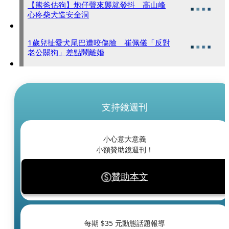
【熊爸估狗】炮仔聲來襲就發抖 高山峰
心疼柴犬造安全洞
1歲兒扯愛犬尾巴遭咬傷臉 崔佩儀「反對
老公關狗」差點鬧離婚
支持鏡週刊
小心意大意義
小額贊助鏡週刊！
贊助本文
每期 $
35
元動態話題報導