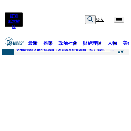
訂閱
登入
紙本雜
誌
最新
娛樂
政治社會
財經理財
人物
美
快訊
明知辣椒粉含蘇丹紅還賣！無良業者撈百萬喊「吃了沒差」 法官打臉判6月不准緩刑
快訊
「無可替代的夥伴離開了我」…張韶涵細數10年時光 悲慟告別：無法相信真的發生了
快訊
又見醫療暴力！耕莘醫院病患失控毆人 院方揭他早是「黑名單」堅決提告