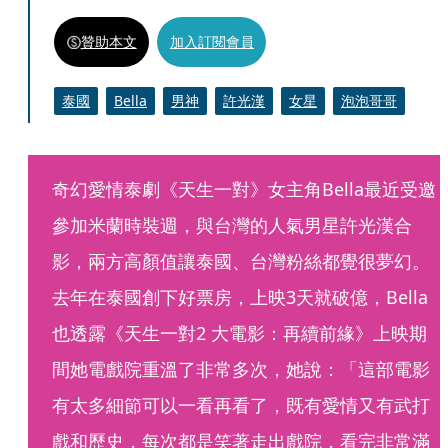
贊助本文
加入訂閱會員
泰國
Bella
男神
許光漢
女星
泡泡哥哥
奇幻愛情泰劇《天生一對》女主角Bella最近受邀
參加米蘭時裝週，與台灣的人氣男星許光漢合
影，兩方高顏值讓泰國、台灣粉絲都覺很夢幻。
去年在泰國創下好票房，上映3天就破億，Bella
也透露《天生一對2 大電影：再續前緣》上映期
間她電戲院重溫了非常多次，她說：「這部電影
有太多細節可以一看再看了，既有愛情又有武打
戲和歷史，每次都是笑著走出戲院，看完非常滿