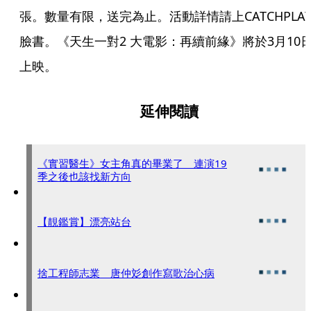
張。數量有限，送完為止。活動詳情請上CATCHPLA
臉書。《天生一對2 大電影：再續前緣》將於3月10
上映。 
延伸閱讀
《實習醫生》女主角真的畢業了 連演19
季之後也該找新方向
【靚鑑賞】漂亮站台
捨工程師志業 唐仲彣創作寫歌治心病